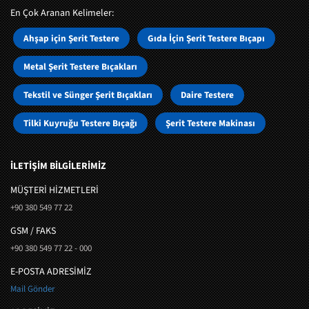
En Çok Aranan Kelimeler:
Ahşap için Şerit Testere
Gıda İçin Şerit Testere Bıçapı
Metal Şerit Testere Bıçakları
Tekstil ve Sünger Şerit Bıçakları
Daire Testere
Tilki Kuyruğu Testere Bıçağı
Şerit Testere Makinası
İLETİŞİM BİLGİLERİMİZ
MÜŞTERI HIZMETLERI
+90 380 549 77 22
GSM / FAKS
+90 380 549 77 22 - 000
E-POSTA ADRESİMİZ
Mail Gönder