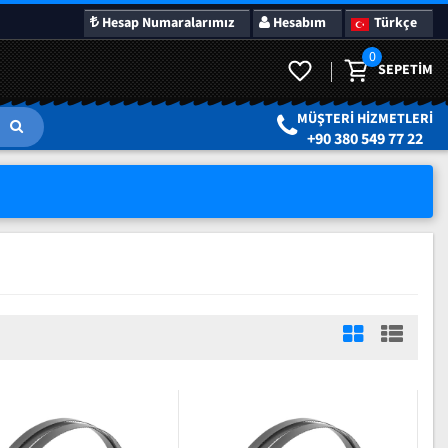
Hesap Numaralarımız
Hesabım
Türkçe
0
SEPETIM
MÜŞTERI HIZMETLERI
+90 380 549 77 22