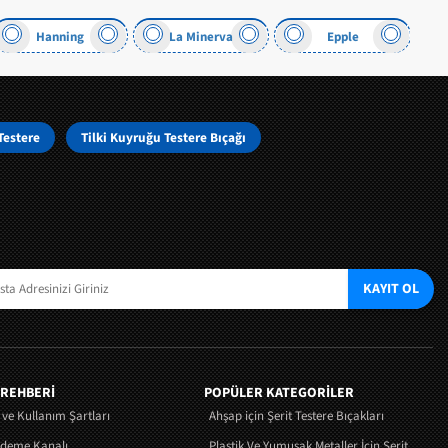
Hanning
La Minerva
Epple
Testere
Tilki Kuyruğu Testere Bıçağı
KAYIT OL
 REHBERİ
POPÜLER KATEGORİLER
k ve Kullanım Şartları
Ahşap için Şerit Testere Bıçakları
Ödeme Kanalı
Plastik Ve Yumuşak Metaller İçin Şerit