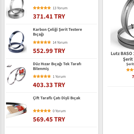
13 Yorum
371.41 TRY
Karbon Çeliği Şerit Testere
Bıçağı
14 Yorum
552.99 TRY
Lutz BASO 
Şerit
Düz Hızar Bıçağı Tek Tarafı
Şeri
Bilenmiş
1 Yorum
403.33 TRY
Çift Taraflı Çatı Dişli Bıçak
0 Yorum
569.45 TRY