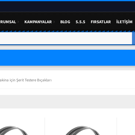
URUMSAL
KAMPANYALAR
BLOG
S.S.S
FIRSATLAR
İLETIŞIM
kina için Şerit Testere Bıçakları