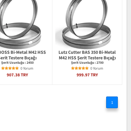
BOSS Bi-Metal M42 HSS
Lutz Cutter BAS 350 Bi-Metal
erit Testere Bıçağı
M42 HSS Şerit Testere Bıçağı
Şerit Uzunluğu : 2450
Şerit Uzunluğu : 2700
0 Yorum
0 Yorum
907.38 TRY
999.97 TRY
1