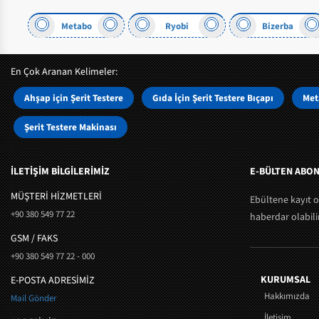
Metabo
Ryobi
Bizerba
En Çok Aranan Kelimeler:
Ahşap için Şerit Testere
Gıda İçin Şerit Testere Bıçapı
Meta
Şerit Testere Makinası
İLETİŞİM BİLGİLERİMİZ
E-BÜLTEN ABON
MÜŞTERI HIZMETLERI
Ebültene kayıt 
+90 380 549 77 22
haberdar olabilir
GSM / FAKS
+90 380 549 77 22 - 000
KURUMSAL
E-POSTA ADRESİMİZ
Hakkımızda
Mail Gönder
İletişim