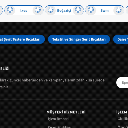
Ixes
Boğaziçi
Swm
l Şerit Testere Bıçakları
Tekstil ve Sünger Şerit Bıçakları
Daire 
ELİĞİ
olarak güncel haberlerden ve kampanyalarımızdan kısa sürede
siniz.
MÜŞTERI HIZMETLERI
İŞLEM
İşlem Rehberi
Gizlili
Çerez Politikası
Özel 