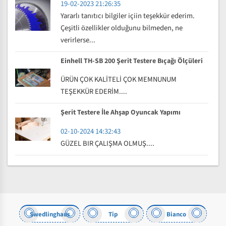
19-02-2023 21:26:35
Yararlı tanıtıcı bilgiler içiin teşekkür ederim.
Çeşitli özellikler olduğunu bilmeden, ne
verirlerse...
Einhell TH-SB 200 Şerit Testere Bıçağı Ölçüleri
ÜRÜN ÇOK KALİTELİ ÇOK MEMNUNUM
TEŞEKKÜR EDERİM....
Şerit Testere İle Ahşap Oyuncak Yapımı
02-10-2024 14:32:43
GÜZEL BIR ÇALIŞMA OLMUŞ....
Swedlinghaus
Tip
Bianco
Holzs