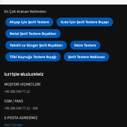
En Çok Aranan Kelimeler:
Ahşap için Şerit Testere
Gıda İçin Şerit Testere Bıçapı
Metal Şerit Testere Bıçakları
Tekstil ve Sünger Şerit Bıçakları
Daire Testere
Tilki Kuyruğu Testere Bıçağı
Şerit Testere Makinası
İLETİŞİM BİLGİLERİMİZ
MÜŞTERI HIZMETLERI
+90 380 549 77 22
GSM / FAKS
+90 380 549 77 22 - 000
E-POSTA ADRESİMİZ
Mail Gönder