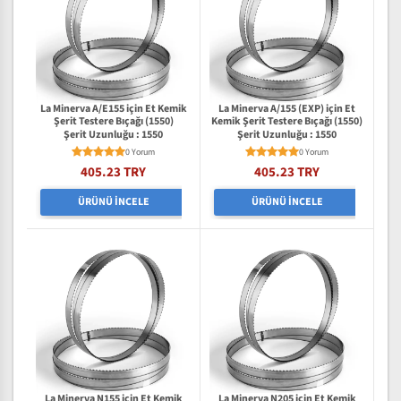
La Minerva A/E155 için Et Kemik
La Minerva A/155 (EXP) için Et
Şerit Testere Bıçağı (1550)
Kemik Şerit Testere Bıçağı (1550)
Şerit Uzunluğu : 1550
Şerit Uzunluğu : 1550
0 Yorum
0 Yorum
405.23 TRY
405.23 TRY
ÜRÜNÜ İNCELE
ÜRÜNÜ İNCELE
La Minerva N155 için Et Kemik
La Minerva N205 için Et Kemik