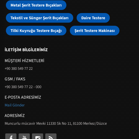
Metal Şerit Testere Bıçakları
Tekstil ve Sünger Şerit Bıçakları
Daire Testere
Tilki Kuyruğu Testere Bıçağı
Şerit Testere Makinası
İLETİŞİM BİLGİLERİMİZ
MÜŞTERI HIZMETLERI
+90 380 549 77 22
GSM / FAKS
+90 380 549 77 22 - 000
E-POSTA ADRESİMİZ
Mail Gönder
ADRESİMİZ
Muncurlu mücavir Mevki 11330 Sk No 11, 81100 Merkez/Düzce