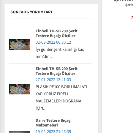
Te
Şeri
SON BLOG YORUMLARI
Einhell TH-SB 200 Şerit
Testere Bıçağı Ölçüleri
02-03-2022 06:30:12
İyi günler şerit kalınlığı kaç
mm’dir...
Einhell TH-SB 200 Şerit
Testere Bıçağı Ölçüleri
27-07-2022 13:41:03
PLASİK PE100 BORU İMALATI
YAPIYORUZ FİRELİ
MALZEMELERİ DOĞRAMA
İÇİN...
Daire Testere Bıçağı
Malzemeleri
19-02-2023 21:26:35