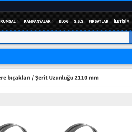
URUMSAL
KAMPANYALAR
BLOG
S.S.S
FIRSATLAR
İLETIŞIM
A YÜZDE 50 YE VARAN
3 LÜ SETLERDE AVANTAJLI FIYAT
ere bıçakları / Şerit Uzunluğu 2110 mm