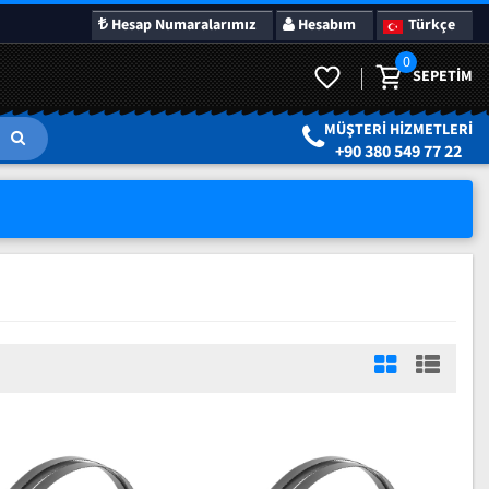
Hesap Numaralarımız
Hesabım
Türkçe
0
SEPETIM
LAR
SÜRPRIZ KAMPANYALAR
MÜŞTERI HIZMETLERI
+90 380 549 77 22