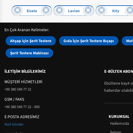
isele
Lavion
Kity
Trennjä
En Çok Aranan Kelimeler:
Ahşap için Şerit Testere
Gıda İçin Şerit Testere Bıçapı
Meta
Şerit Testere Makinası
İLETİŞİM BİLGİLERİMİZ
E-BÜLTEN ABON
MÜŞTERI HIZMETLERI
Ebültene kayıt 
+90 380 549 77 22
haberdar olabilir
GSM / FAKS
+90 380 549 77 22 - 000
KURUMSAL
E-POSTA ADRESİMİZ
Hakkımızda
Mail Gönder
İletişim