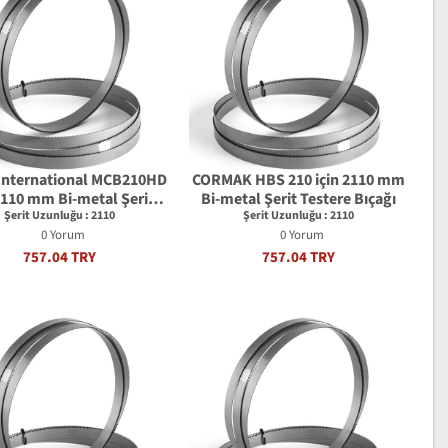
International MCB210HD
CORMAK HBS 210 için 2110 mm
 2110 mm Bi-metal Şerit
Bi-metal Şerit Testere Bıçağı
Testere Bıçağı
Şerit Uzunluğu : 2110
Şerit Uzunluğu : 2110
0 Yorum
0 Yorum
757.04 TRY
757.04 TRY