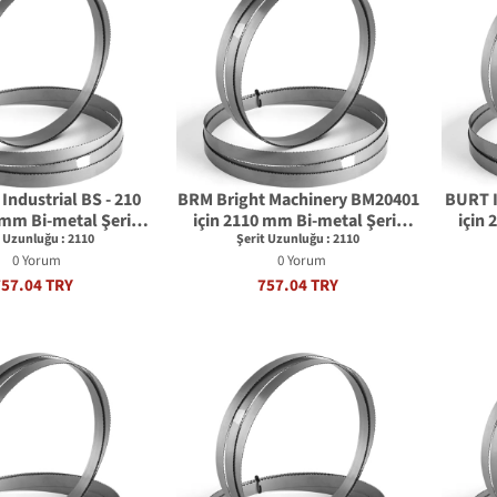
Industrial BS - 210
BRM Bright Machinery BM20401
BURT 
 mm Bi-metal Şerit
için 2110 mm Bi-metal Şerit
için
stere Bıçağı
Testere Bıçağı
t Uzunluğu : 2110
Şerit Uzunluğu : 2110
0 Yorum
0 Yorum
757.04 TRY
757.04 TRY