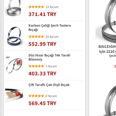
13 Yorum
371.41 TRY
Karbon Çeliği Şerit Testere
Bıçağı
14 Yorum
552.99 TRY
BAILEIGH 
için 2110
Düz Hızar Bıçağı Tek Tarafı
Te
Şeri
Bilenmiş
1 Yorum
403.33 TRY
Çift Taraflı Çatı Dişli Bıçak
0 Yorum
569.45 TRY