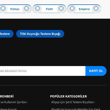
Flott
Empero
Jet
Testere
Tilki Kuyruğu Testere Bıçağı
KAYIT OL
 REHBERİ
POPÜLER KATEGORİLER
k ve Kullanım Şartları
Ahşap için Şerit Testere Bıçakları
Ödeme Kanalı
Plastik Ve Yumuşak Metaller İçin Şerit