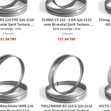
 210 FHE için 2110
ELMAG CY 210 - 2 GN için 2110
Elmag 
tal Şerit Testere
mm Bi-metal Şerit Testere
HSS
Bıçağı
Bıçağı
t Uzunluğu : 2110
Şerit Uzunluğu : 2110
0 Yorum
0 Yorum
757.04 TRY
757.04 TRY
Maschinen HMB 210
HOLZMANN BS 210 G için 2110
HUTO 2
 mm Bi-metal Şerit
mm Bi-metal Şerit Testere
mm B