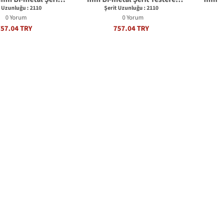
stere Bıçağı
Bıçağı
t Uzunluğu : 2110
Şerit Uzunluğu : 2110
0 Yorum
0 Yorum
757.04 TRY
757.04 TRY