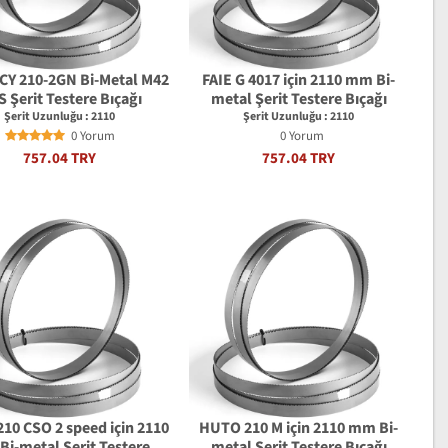
CY 210-2GN Bi-Metal M42
FAIE G 4017 için 2110 mm Bi-
 Şerit Testere Bıçağı
metal Şerit Testere Bıçağı
Şerit Uzunluğu : 2110
Şerit Uzunluğu : 2110
0 Yorum
0 Yorum
757.04 TRY
757.04 TRY
10 CSO 2 speed için 2110
HUTO 210 M için 2110 mm Bi-
i-metal Şerit Testere
metal Şerit Testere Bıçağı