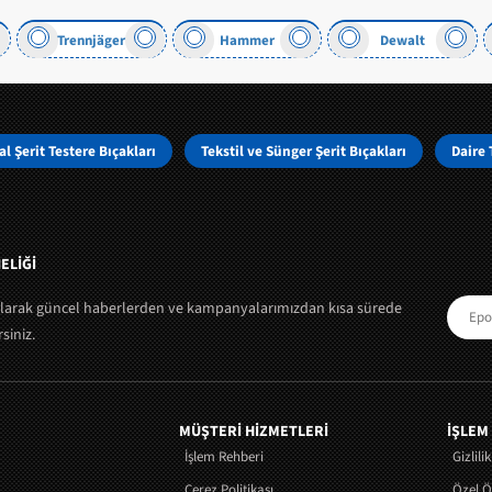
ger
Hammer
Dewalt
Yılmaz
l Şerit Testere Bıçakları
Tekstil ve Sünger Şerit Bıçakları
Daire 
ELİĞİ
olarak güncel haberlerden ve kampanyalarımızdan kısa sürede
siniz.
MÜŞTERI HIZMETLERI
İŞLEM
İşlem Rehberi
Gizlili
Çerez Politikası
Özel 