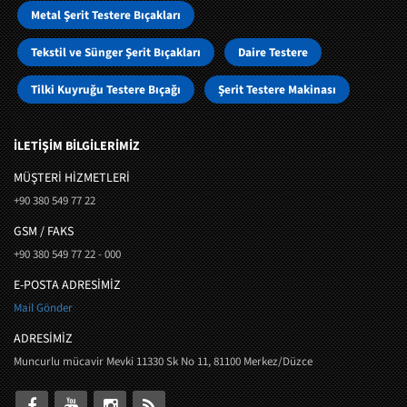
Metal Şerit Testere Bıçakları
Tekstil ve Sünger Şerit Bıçakları
Daire Testere
Tilki Kuyruğu Testere Bıçağı
Şerit Testere Makinası
İLETİŞİM BİLGİLERİMİZ
MÜŞTERI HIZMETLERI
+90 380 549 77 22
GSM / FAKS
+90 380 549 77 22 - 000
E-POSTA ADRESİMİZ
Mail Gönder
ADRESİMİZ
Muncurlu mücavir Mevki 11330 Sk No 11, 81100 Merkez/Düzce