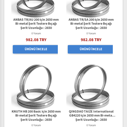
ANBAS TR/AU 200 için 2650 mm
ANBAS TR/SA 200 için 2650 mm
Bi-metal Şerit Testere Bıçağı
Bi-metal Şerit Testere Bıçağı
Şerit Uzunluğu : 2650
Şerit Uzunluğu : 2650
0 Yorum
0 Yorum
982.08 TRY
982.08 TRY
ÜRÜNÜ İNCELE
ÜRÜNÜ İNCELE
KNUTH HB 200 Basic için 2650 mm
QINGDAO TAIZE International
Bi-metal Şerit Testere Bıçağı
GB4220 için 2650 mm Bi-metal
Şerit Testere Bıçağı
Şerit Uzunluğu : 2650
Şerit Uzunluğu : 2650
0 Yorum
0 Yorum