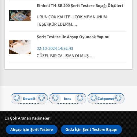
Einhell TH-SB 200 Şerit Testere Bıçağı Ölçüleri
ÜRÜN ÇOK KALİTELİ ÇOK MEMNUNUM
TEŞEKKÜR EDERİM....
Şerit Testere İle Ahşap Oyuncak Yapımı
02-10-2024 14:32:43
GÜZEL BIR ÇALIŞMA OLMUŞ....
lt
Ixes
Catpower
Tip
En Çok Aranan Kelimeler:
Ahşap için Şerit Testere
Gıda İçin Şerit Testere Bıçapı