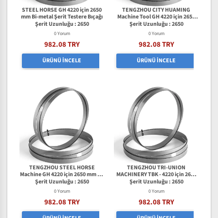
STEEL HORSE GH 4220 için 2650
TENGZHOU CITY HUAMING
mm Bi-metal Şerit Testere Bıçağı
Machine Tool GH 4220 için 2650
mm Bi-metal Şerit Testere Bıçağı
Şerit Uzunluğu : 2650
Şerit Uzunluğu : 2650
0 Yorum
0 Yorum
982.08 TRY
982.08 TRY
ÜRÜNÜ İNCELE
ÜRÜNÜ İNCELE
TENGZHOU STEEL HORSE
TENGZHOU TRI-UNION
Machine GH 4220 için 2650 mm Bi-
MACHINERY TBK - 4220 için 2650
metal Şerit Testere Bıçağı
mm Bi-metal Şerit Testere Bıçağı
Şerit Uzunluğu : 2650
Şerit Uzunluğu : 2650
0 Yorum
0 Yorum
982.08 TRY
982.08 TRY