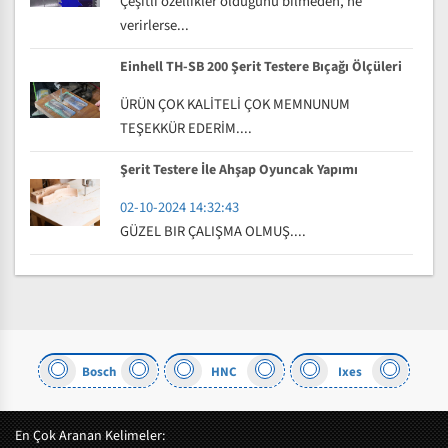
Çeşitli özellikler olduğunu bilmeden, ne
verirlerse...
Einhell TH-SB 200 Şerit Testere Bıçağı Ölçüleri
ÜRÜN ÇOK KALİTELİ ÇOK MEMNUNUM
TEŞEKKÜR EDERİM....
Şerit Testere İle Ahşap Oyuncak Yapımı
02-10-2024 14:32:43
GÜZEL BIR ÇALIŞMA OLMUŞ....
Bosch
HNC
Ixes
Felder
En Çok Aranan Kelimeler: