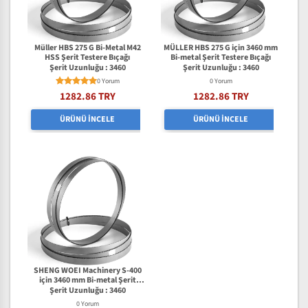
Müller HBS 275 G Bi-Metal M42
MÜLLER HBS 275 G için 3460 mm
HSS Şerit Testere Bıçağı
Bi-metal Şerit Testere Bıçağı
Şerit Uzunluğu : 3460
Şerit Uzunluğu : 3460
0 Yorum
0 Yorum
1282.86 TRY
1282.86 TRY
ÜRÜNÜ İNCELE
ÜRÜNÜ İNCELE
SHENG WOEI Machinery S-400
için 3460 mm Bi-metal Şerit
Testere Bıçağı
Şerit Uzunluğu : 3460
0 Yorum