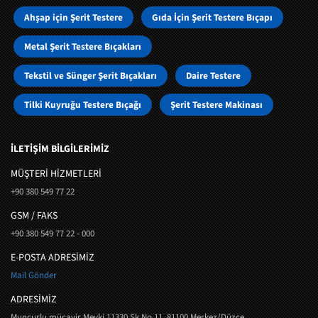
Ahşap için Şerit Testere
Gıda İçin Şerit Testere Bıçapı
Metal Şerit Testere Bıçakları
Tekstil ve Sünger Şerit Bıçakları
Daire Testere
Tilki Kuyruğu Testere Bıçağı
Şerit Testere Makinası
İLETİŞİM BİLGİLERİMİZ
MÜŞTERI HIZMETLERI
+90 380 549 77 22
GSM / FAKS
+90 380 549 77 22 - 000
E-POSTA ADRESİMİZ
Mail Gönder
ADRESİMİZ
Muncurlu mücavir Mevki 11330 Sk No 11, 81100 Merkez/Düzce