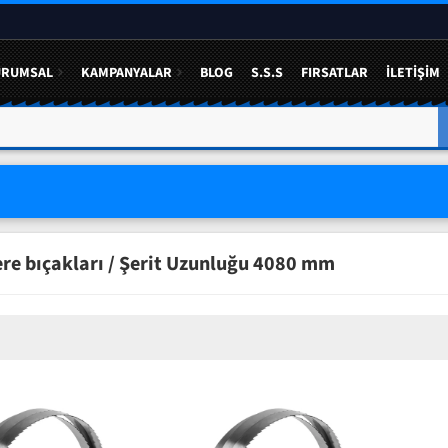
URUMSAL
KAMPANYALAR
BLOG
S.S.S
FIRSATLAR
İLETIŞIM
ere bıçakları / Şerit Uzunluğu 4080 mm