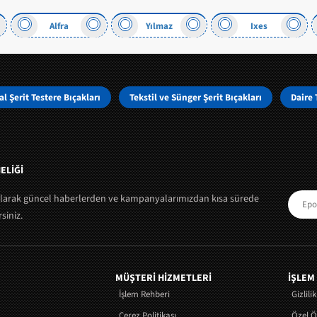
Alfra
Yılmaz
Ixes
l Şerit Testere Bıçakları
Tekstil ve Sünger Şerit Bıçakları
Daire 
ELİĞİ
olarak güncel haberlerden ve kampanyalarımızdan kısa sürede
siniz.
MÜŞTERI HIZMETLERI
İŞLEM
İşlem Rehberi
Gizlili
Çerez Politikası
Özel 