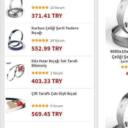
13 Yorum
371.41 TRY
Karbon Çeliği Şerit Testere
Bıçağı
14 Yorum
552.99 TRY
4080x10
Çeliği Ş
Düz Hızar Bıçağı Tek Tarafı
Şeri
Bilenmiş
1 Yorum
403.33 TRY
Çift Taraflı Çatı Dişli Bıçak
0 Yorum
569.45 TRY