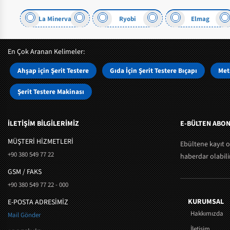
La Minerva
Ryobi
Elmag
En Çok Aranan Kelimeler:
Ahşap için Şerit Testere
Gıda İçin Şerit Testere Bıçapı
Meta
Şerit Testere Makinası
İLETİŞİM BİLGİLERİMİZ
E-BÜLTEN ABON
MÜŞTERI HIZMETLERI
Ebültene kayıt 
+90 380 549 77 22
haberdar olabilir
GSM / FAKS
+90 380 549 77 22 - 000
KURUMSAL
E-POSTA ADRESİMİZ
Hakkımızda
Mail Gönder
İletişim