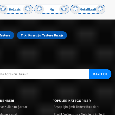
Boğaziçi
Mg
Metallkraft
Testere
Tilki Kuyruğu Testere Bıçağı
KAYIT OL
 REHBERİ
POPÜLER KATEGORİLER
k ve Kullanım Şartları
Ahşap için Şerit Testere Bıçakları
Ödeme Kanalı
Plastik Ve Yumuşak Metaller İçin Şerit