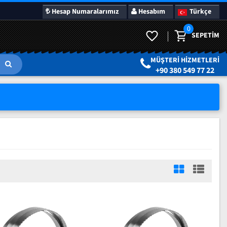
Hesap Numaralarımız
Hesabım
Türkçe
0
SEPETIM
MÜŞTERI HIZMETLERI
+90 380 549 77 22