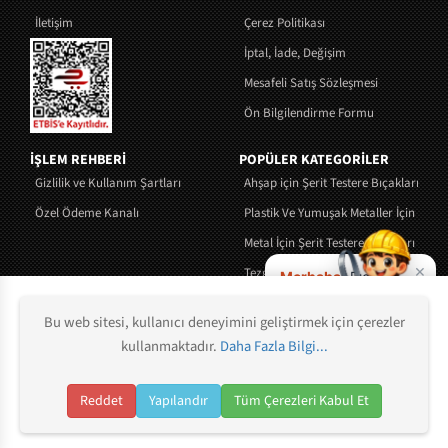
İletişim
Çerez Politikası
İptal, İade, Değişim
Mesafeli Satış Sözleşmesi
Ön Bilgilendirme Formu
İŞLEM REHBERİ
POPÜLER KATEGORİLER
Gizlilik ve Kullanım Şartları
Ahşap için Şerit Testere Bıçakları
Özel Ödeme Kanalı
Plastik Ve Yumuşak Metaller İçin Şerit 
Metal İçin Şerit Testere Bıçakları
×
Tezgah Tipi Şerit Testere Makinaları
Merhaba!
Bıçak
seçiminde yardım
Tekstil ve Sünger Bıçakları
ister misiniz?
Bu web sitesi, kullanıcı deneyimini geliştirmek için çerezler
Tıklayın, birlikte
kullanmaktadır.
Daha Fazla Bilgi...
bulalım.
Copyright @ 2021 Testere Sepeti Tüm hakkı saklıdır.
Şerit Testere Bıçakları
Bandsägeblätter
Bandsägeblätter
Reddet
Yapılandır
Tüm Çerezleri Kabul Et
Asistana Sorun
0
Whatsapp
Hesabım
Anasayfa
Ara
Sepetim