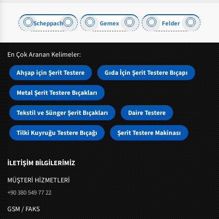
r
Scheppach
Gemex
Felder
En Çok Aranan Kelimeler:
Ahşap için Şerit Testere
Gıda İçin Şerit Testere Bıçapı
Metal Şerit Testere Bıçakları
Tekstil ve Sünger Şerit Bıçakları
Daire Testere
Tilki Kuyruğu Testere Bıçağı
Şerit Testere Makinası
İLETİŞİM BİLGİLERİMİZ
MÜŞTERI HIZMETLERI
+90 380 549 77 22
GSM / FAKS