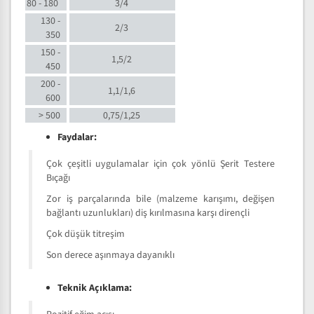
80 - 180
3/4
130 -
2/3
350
150 -
1,5/2
450
200 -
1,1/1,6
600
> 500
0,75/1,25
Faydalar:
Çok çeşitli uygulamalar için çok yönlü Şerit Testere
Bıçağı
Zor iş parçalarında bile (malzeme karışımı, değişen
bağlantı uzunlukları) diş kırılmasına karşı dirençli
Çok düşük titreşim
Son derece aşınmaya dayanıklı
Teknik Açıklama: