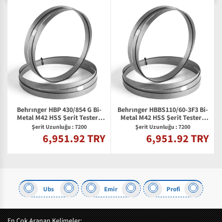
Behrınger HBP 430/854 G Bi-
Behrınger HBBS110/60-3F3 Bi-
Metal M42 HSS Şerit Testere
Metal M42 HSS Şerit Testere
Bıçağı
Bıçağı
Şerit Uzunluğu : 7200
Şerit Uzunluğu : 7200
6,951.92 TRY
6,951.92 TRY
Y
Ubs
Emir
Profi
En Çok Aranan Kelimeler: