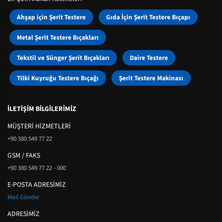
Ahşap için Şerit Testere
Gıda İçin Şerit Testere Bıçapı
Metal Şerit Testere Bıçakları
Tekstil ve Sünger Şerit Bıçakları
Daire Testere
Tilki Kuyruğu Testere Bıçağı
Şerit Testere Makinası
İLETİŞİM BİLGİLERİMİZ
MÜŞTERI HIZMETLERI
+90 380 549 77 22
GSM / FAKS
+90 380 549 77 22 - 000
E-POSTA ADRESİMİZ
Mail Gönder
ADRESİMİZ