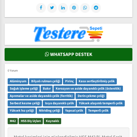
WHATSAPP DESTEK
0 Yorum
Alüminyum
Bilyalı rulman çeliği
Pirinç
Kasa sertleştirilmiş çelik
Soğuk işleme çeliği
Bakır
Korozyon ve aside dayanıklı çelik (östenitik)
Aşınmalar ve aside dayanıklı çelik (ferritik)
Derin çekme çeliği
Serbest kesme çeliği
Isıya dayanıklı çelik
Yüksek alaşımlı temperli çelik
Yüksek hız çeliği
Nitriding çeliği
Yapısal çelik
Temperli çelik
M42
HSS Diş Uçları
Kaynaklı