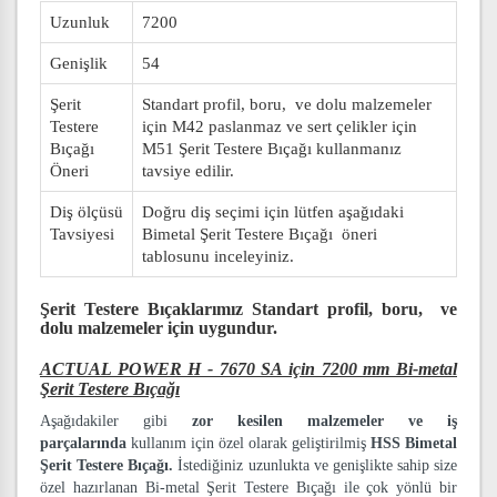
Uzunluk
7200
Genişlik
54
Şerit
Standart profil, boru, ve dolu malzemeler
Testere
için M42 paslanmaz ve sert çelikler için
Bıçağı
M51 Şerit Testere Bıçağı kullanmanız
Öneri
tavsiye edilir.
Diş ölçüsü
Doğru diş seçimi için lütfen aşağıdaki
Tavsiyesi
Bimetal Şerit Testere Bıçağı öneri
tablosunu inceleyiniz.
Şerit Testere Bıçaklarımız
Standart profil, boru, ve
dolu malzemeler
için uygundur.
ACTUAL POWER H - 7670 SA için 7200 mm Bi-metal
Şerit Testere Bıçağı
Aşağıdakiler gibi
zor kesilen malzemeler ve iş
parçalarında
kullanım için özel olarak geliştirilmiş
HSS Bimetal
Şerit Testere Bıçağı.
İstediğiniz uzunlukta ve genişlikte sahip size
özel hazırlanan Bi-metal Şerit Testere Bıçağı ile çok yönlü bir