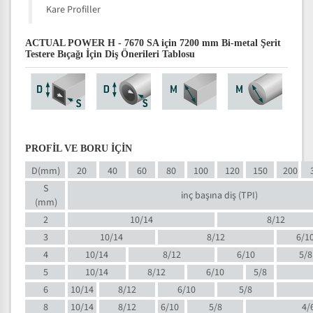
Kare Profiller
ACTUAL POWER H - 7670 SA için 7200 mm Bi-metal Şerit
Testere Bıçağı İçin Diş Önerileri Tablosu
PROFİL VE BORU İÇİN
D(mm)
20
40
60
80
100
120
150
200
S
inç başına diş (TPI)
(mm)
2
10/14
8/12
3
10/14
8/12
6/1
4
10/14
8/12
6/10
5/8
5
10/14
8/12
6/10
5/8
6
10/14
8/12
6/10
5/8
8
10/14
8/12
6/10
5/8
4/