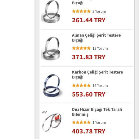
Bıçağı
3 Yorum
261.44 TRY
Alman Çeliği Şerit Testere
Bıçağı
13 Yorum
371.83 TRY
Karbon Çeliği Şerit Testere
Bıçağı
14 Yorum
553.60 TRY
Düz Hızar Bıçağı Tek Tarafı
Bilenmiş
1 Yorum
403.78 TRY