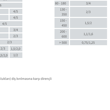
80 - 180
3/4
6
130 -
4/5
2/3
350
4/5
150 -
1,5/2
4/5
450
3/4
200 -
1,1/1,6
2/3
600
2/3
> 500
0,75/1,25
2/3
1,5/2,0
1/2
,5/2,0
kları) diş kırılmasına karşı dirençli