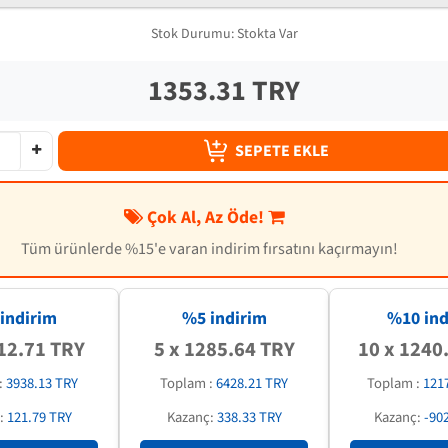
Stok Durumu:
Stokta Var
1353.31 TRY
SEPETE EKLE
Çok Al, Az Öde!
Tüm ürünlerde %15'e varan indirim fırsatını kaçırmayın!
indirim
%5 indirim
%
10
ind
12.71 TRY
5 x 1285.64 TRY
10 x 1240
:
3938.13 TRY
Toplam :
6428.21 TRY
Toplam :
121
:
121.79 TRY
Kazanç:
338.33 TRY
Kazanç:
-90