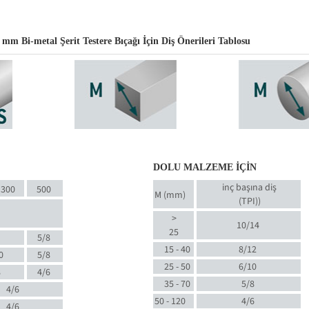
Bi-metal Şerit Testere Bıçağı İçin Diş Önerileri Tablosu
DOLU MALZEME İÇİN
inç başına diş
300
500
M (mm)
(TPI)
)
>
10/14
25
5/8
15 - 40
8/12
0
5/8
25 - 50
6/10
8
4/6
35 - 70
5/8
4/6
50 - 120
4/6
4/6