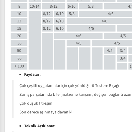
8
10/14
8/12
6/10
5/8
4/
10
8/12
6/10
5/8
4/6
12
8/12
6/10
4/6
15
8/12
6/10
4/5
20
4/6
4/5
30
4/5
4/5
50
4/5
3/4
80
3/4
> 100
1
Faydalar:
Çok çeşitli uygulamalar için çok yönlü Şerit Testere Bıçağı
Zor iş parçalarında bile (malzeme karışımı, değişen bağlantı uzunlu
Çok düşük titreşim
Son derece aşınmaya dayanıklı
Teknik Açıklama: