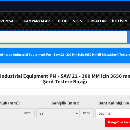
URUMSAL
KAMPANYALAR
BLOG
S.S.S
FIRSATLAR
İLETIŞIM
A YÜZDE 50 YE VARAN
3 LÜ SETLERDE AVANTAJLI FIYAT
Atharva Industrial Equipment Pm - Saw 22 - 300 Mm Için 3650 Mm Bi-Metal Şerit Testere
ndustrial Equipment PM - SAW 22 - 300 MM için 3650 m
Şerit Testere Bıçağı
nluk (mm):
Genişlik (mm):
Bant Kalınlığı ve 
mm
mm
Hangi Dişi Seç