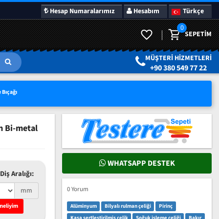
Hesap Numaralarımız
Hesabım
Türkçe
0
SEPETIM
LAR
SÜRPRIZ KAMPANYALAR
MÜŞTERI HIZMETLERI
+90 380 549 77 22
 Bıçağı
m Bi-metal
WHATSAPP DESTEK
Diş Aralığı:
0 Yorum
mm
meliyim
Alüminyum
Bilyalı rulman çeliği
Pirinç
Kasa sertleştirilmiş çelik
Soğuk işleme çeliği
Bakır