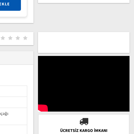
EKLE
ıçağı
ÜCRETSIZ KARGO İMKANI