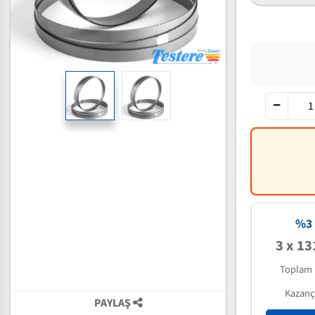
%3 
3 x 13
Toplam 
Kazanç
PAYLAŞ