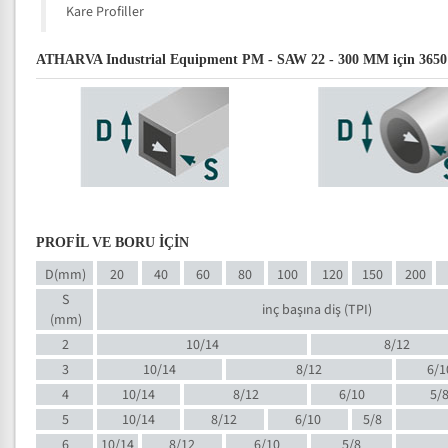
Kare Profiller
ATHARVA Industrial Equipment PM - SAW 22 - 300 MM için 3650 mm 
PROFİL VE BORU İÇİN
D(mm)
20
40
60
80
100
120
150
200
S
inç başına diş (TPI)
(mm)
2
10/14
8/12
3
10/14
8/12
6/1
4
10/14
8/12
6/10
5/
5
10/14
8/12
6/10
5/8
6
10/14
8/12
6/10
5/8