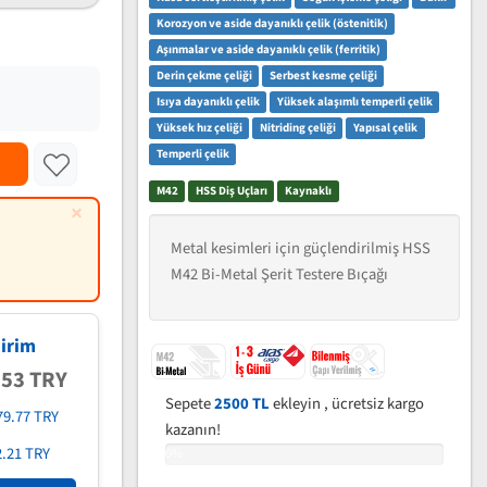
Korozyon ve aside dayanıklı çelik (östenitik)
Aşınmalar ve aside dayanıklı çelik (ferritik)
Derin çekme çeliği
Serbest kesme çeliği
Isıya dayanıklı çelik
Yüksek alaşımlı temperli çelik
Yüksek hız çeliği
Nitriding çeliği
Yapısal çelik
Temperli çelik
M42
HSS Diş Uçları
Kaynaklı
×
Metal kesimleri için güçlendirilmiş HSS
M42 Bi-Metal Şerit Testere Bıçağı
irim
.53 TRY
Sepete
2500 TL
ekleyin , ücretsiz kargo
79.77 TRY
kazanın!
2.21 TRY
0%