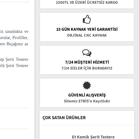
2500TL VE ÜZERİ ÜCRETSİZ KARGO
15 GÜN KAYNAK YERI GARANTISI
niz uzunlukta ve
ORJİNAL CNC KAYNAK
rular, Profiller,
tere Bıçağınız az
ip Şerit Testere
7/24 MÜŞTERİ HİZMETİ
lü Şerit Testere
7/24 SİZLER İÇİN BURADAYIZ
GÜVENLI ALIŞVERIŞ
Sitemiz ETBİS'e Kayıtlıdır
ÇOK SATAN ÜRÜNLER
Et Kemik Şerit Testere