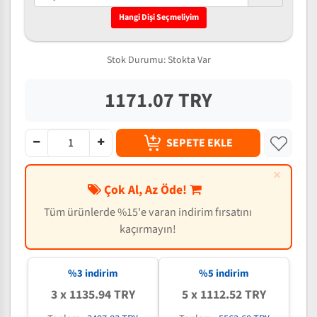
Hangi Dişi Seçmeliyim
Stok Durumu:
Stokta Var
1171.07 TRY
SEPETE EKLE
×
Çok Al, Az Öde!
Tüm ürünlerde %15'e varan indirim fırsatını
kaçırmayın!
%3 indirim
%5 indirim
3 x 1135.94 TRY
5 x 1112.52 TRY