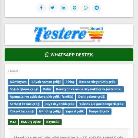
WHATSAPP DESTEK
0 Yorum
Alüminyum
Bilyalı rulman çeliği
Pirinç
Kasa sertleştirilmiş çelik
Soğuk işleme çeliği
Bakır
Korozyon ve aside dayanıklı çelik (östenitik)
Aşınmalar ve aside dayanıklı çelik (ferritik)
Derin çekme çeliği
Serbest kesme çeliği
Isıya dayanıklı çelik
Yüksek alaşımlı temperli çelik
Yüksek hız çeliği
Nitriding çeliği
Yapısal çelik
Temperli çelik
M42
HSS Diş Uçları
Kaynaklı