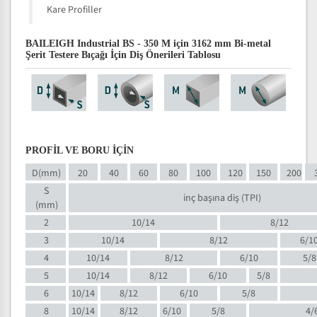
Kare Profiller
BAILEIGH Industrial BS - 350 M için 3162 mm Bi-metal
Şerit Testere Bıçağı İçin Diş Önerileri Tablosu
PROFİL VE BORU İÇİN
D(mm)
20
40
60
80
100
120
150
200
S
inç başına diş (TPI)
(mm)
2
10/14
8/12
3
10/14
8/12
6/1
4
10/14
8/12
6/10
5/8
5
10/14
8/12
6/10
5/8
6
10/14
8/12
6/10
5/8
8
10/14
8/12
6/10
5/8
4/