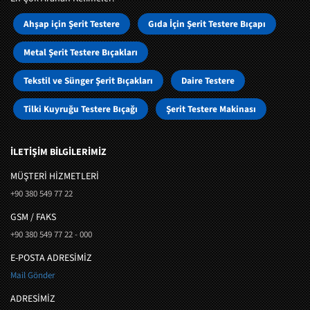
Ahşap için Şerit Testere
Gıda İçin Şerit Testere Bıçapı
Metal Şerit Testere Bıçakları
Tekstil ve Sünger Şerit Bıçakları
Daire Testere
Tilki Kuyruğu Testere Bıçağı
Şerit Testere Makinası
İLETİŞİM BİLGİLERİMİZ
MÜŞTERI HIZMETLERI
+90 380 549 77 22
GSM / FAKS
+90 380 549 77 22 - 000
E-POSTA ADRESİMİZ
Mail Gönder
ADRESİMİZ