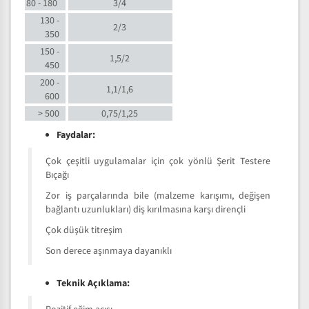
80 - 180
3/4
130 -
2/3
350
150 -
1,5/2
450
200 -
1,1/1,6
600
> 500
0,75/1,25
Faydalar:
Çok çeşitli uygulamalar için çok yönlü Şerit Testere
Bıçağı
Zor iş parçalarında bile (malzeme karışımı, değişen
bağlantı uzunlukları) diş kırılmasına karşı dirençli
Çok düşük titreşim
Son derece aşınmaya dayanıklı
Teknik Açıklama: