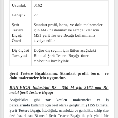
Uzunluk
3162
Genişlik
27
Şerit
Standart profil, boru, ve dolu malzemeler
Testere
için M42 paslanmaz ve sert çelikler için
Bıçağı
M51 Şerit Testere Bıçağı kullanmanız
Öneri
tavsiye edilir.
Diş ölçüsü
Doğru diş seçimi için lütfen aşağıdaki
Tavsiyesi
Bimetal Şerit Testere Bıçağı öneri
tablosunu inceleyiniz.
Şerit Testere Bıçaklarımız
Standart profil, boru, ve
dolu malzemeler
için uygundur.
BAILEIGH Industrial BS - 350 M için 3162 mm Bi-
metal Şerit Testere Bıçağı
Aşağıdakiler gibi
zor kesilen malzemeler ve iş
parçalarında
kullanım için özel olarak geliştirilmiş
HSS Bimetal
Şerit Testere Bıçağı.
İstediğiniz uzunlukta ve genişlikte sahip size
özel hazırlanan Bi-metal Şerit Testere Bıçağı ile çok yönlü bir