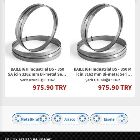
BAILEIGH Industrial BS - 350
BAILEIGH Industrial BS - 350 M
M
SA için 3162 mm Bi-metal Şerit
için 3162 mm Bi-metal Şerit
Testere Bıçağı
Testere Bıçağı
Şerit Uzunluğu : 3162
Şerit Uzunluğu : 3162
975.90 TRY
975.90 TRY
Y
Metallkraft
Arisco
Eisele
En Çok Aranan Kelimeler: