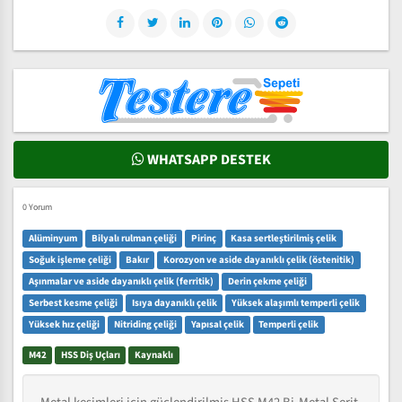
WHATSAPP DESTEK
0 Yorum
Alüminyum
Bilyalı rulman çeliği
Pirinç
Kasa sertleştirilmiş çelik
Soğuk işleme çeliği
Bakır
Korozyon ve aside dayanıklı çelik (östenitik)
Aşınmalar ve aside dayanıklı çelik (ferritik)
Derin çekme çeliği
Serbest kesme çeliği
Isıya dayanıklı çelik
Yüksek alaşımlı temperli çelik
Yüksek hız çeliği
Nitriding çeliği
Yapısal çelik
Temperli çelik
M42
HSS Diş Uçları
Kaynaklı