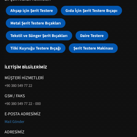
Ahşap için Şerit Testere
Gıda İçin Şerit Testere Bıçapı
Metal Şerit Testere Bıçakları
Tekstil ve Sünger Şerit Bıçakları
Daire Testere
Tilki Kuyruğu Testere Bıçağı
Şerit Testere Makinası
İLETİŞİM BİLGİLERİMİZ
MÜŞTERI HIZMETLERI
+90 380 549 77 22
GSM / FAKS
+90 380 549 77 22 - 000
E-POSTA ADRESİMİZ
Mail Gönder
ADRESİMİZ