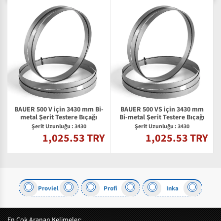
BAUER 500 V için 3430 mm Bi-
BAUER 500 VS için 3430 mm
metal Şerit Testere Bıçağı
Bi-metal Şerit Testere Bıçağı
Şerit Uzunluğu : 3430
Şerit Uzunluğu : 3430
1,025.53 TRY
1,025.53 TRY
Y
Proviel
Profi
Inka
En Çok Aranan Kelimeler: