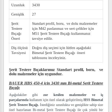
Uzunluk
3430
Genişlik
27
Şerit
Standart profil, boru, ve dolu malzemeler
Testere
için M42 paslanmaz ve sert çelikler için
Bıçağı
M51 Şerit Testere Bıçağı kullanmanız
Öneri
tavsiye edilir.
Diş ölçüsü
Doğru diş seçimi için lütfen aşağıdaki
Tavsiyesi
Bimetal Şerit Testere Bıçağı öneri
tablosunu inceleyiniz.
Şerit Testere Bıçaklarımız
Standart profil, boru, ve
dolu malzemeler
için uygundur.
BAUER HBS 450-4 için 3430 mm Bi-metal Şerit Testere
Bıçağı
Aşağıdakiler gibi
zor kesilen malzemeler ve iş
parçalarında
kullanım için özel olarak geliştirilmiş
HSS Bimetal
Şerit Testere Bıçağı.
İstediğiniz uzunlukta ve genişlikte sahip size
özel hazırlanan Bi-metal Şerit Testere Bıçağı ile çok yönlü bir