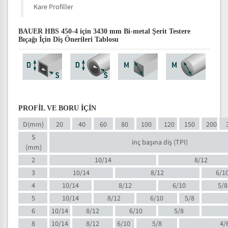
Kare Profiller
BAUER HBS 450-4 için 3430 mm Bi-metal Şerit Testere
Bıçağı İçin Diş Önerileri Tablosu
PROFİL VE BORU İÇİN
D(mm)
20
40
60
80
100
120
150
200
S
inç başına diş (TPI)
(mm)
2
10/14
8/12
3
10/14
8/12
6/1
4
10/14
8/12
6/10
5/8
5
10/14
8/12
6/10
5/8
6
10/14
8/12
6/10
5/8
8
10/14
8/12
6/10
5/8
4/