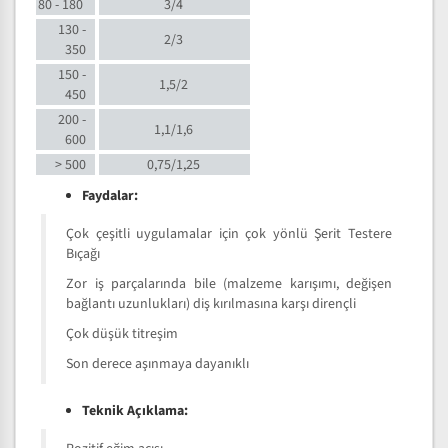
80 - 180
3/4
130 -
2/3
350
150 -
1,5/2
450
200 -
1,1/1,6
600
> 500
0,75/1,25
Faydalar:
Çok çeşitli uygulamalar için çok yönlü Şerit Testere
Bıçağı
Zor iş parçalarında bile (malzeme karışımı, değişen
bağlantı uzunlukları) diş kırılmasına karşı dirençli
Çok düşük titreşim
Son derece aşınmaya dayanıklı
Teknik Açıklama: