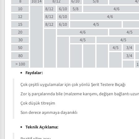
8
10/14
8/12
6/10
5/8
4/
10
8/12
6/10
5/8
4/6
12
8/12
6/10
4/6
15
8/12
6/10
4/5
20
4/6
4/5
30
4/5
4/5
50
4/5
3/4
80
3/4
> 100
1
Faydalar:
Çok çeşitli uygulamalar için çok yönlü Şerit Testere Bıçağı
Zor iş parçalarında bile (malzeme karışımı, değişen bağlantı uzunlu
Çok düşük titreşim
Son derece aşınmaya dayanıklı
Teknik Açıklama: