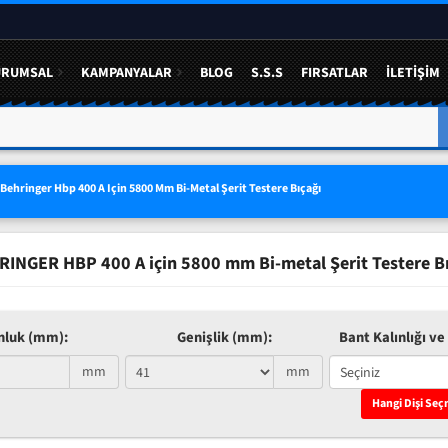
URUMSAL
KAMPANYALAR
BLOG
S.S.S
FIRSATLAR
İLETIŞIM
A YÜZDE 50 YE VARAN
3 LÜ SETLERDE AVANTAJLI FIYAT
Behringer Hbp 400 A Için 5800 Mm Bi-Metal Şerit Testere Bıçağı
INGER HBP 400 A için 5800 mm Bi-metal Şerit Testere B
nluk (mm):
Genişlik (mm):
Bant Kalınlığı ve 
mm
mm
Hangi Dişi Seç