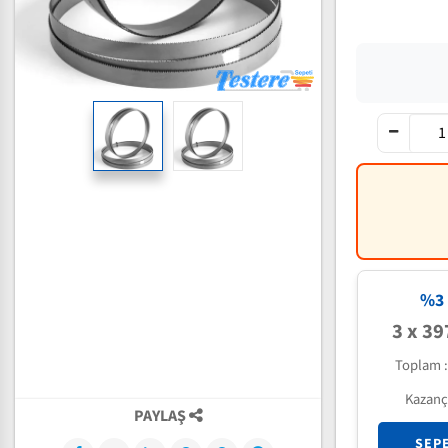
%3 
3 x 39
Toplam 
Kazanç
PAYLAŞ
SEP