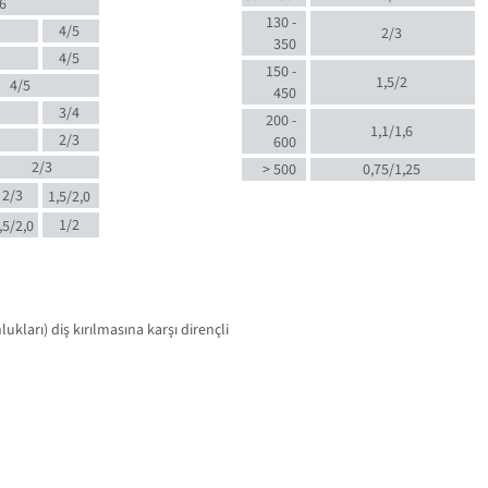
6
130 -
4/5
2/3
350
4/5
150 -
1,5/2
4/5
450
3/4
200 -
1,1/1,6
2/3
600
2/3
> 500
0,75/1,25
2/3
1,5/2,0
1/2
,5/2,0
kları) diş kırılmasına karşı dirençli