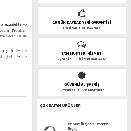
15 GÜN KAYNAK YERI GARANTISI
niz uzunlukta ve
ORJİNAL CNC KAYNAK
rular, Profiller,
tere Bıçağınız az
ip Şerit Testere
7/24 MÜŞTERİ HİZMETİ
lü Şerit Testere
7/24 SİZLER İÇİN BURADAYIZ
GÜVENLI ALIŞVERIŞ
Sitemiz ETBİS'e Kayıtlıdır
ÇOK SATAN ÜRÜNLER
Et Kemik Şerit Testere
Bıçağı