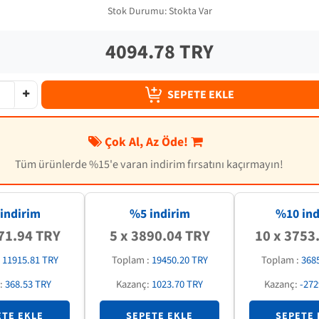
Stok Durumu:
Stokta Var
4094.78 TRY
SEPETE EKLE
Çok Al, Az Öde!
Tüm ürünlerde %15'e varan indirim fırsatını kaçırmayın!
indirim
%5 indirim
%
10
ind
71.94 TRY
5 x 3890.04 TRY
10 x 3753
:
11915.81 TRY
Toplam :
19450.20 TRY
Toplam :
368
:
368.53 TRY
Kazanç:
1023.70 TRY
Kazanç:
-272
ETE EKLE
SEPETE EKLE
SEPETE 