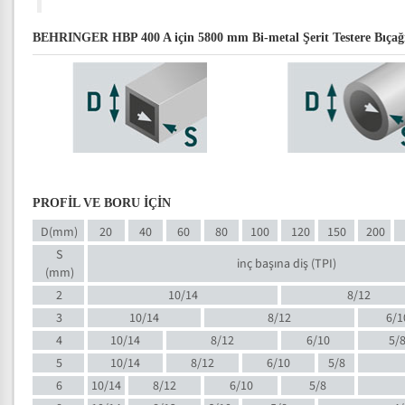
BEHRINGER HBP 400 A için 5800 mm Bi-metal Şerit Testere Bıçağı 
PROFİL VE BORU İÇİN
D(mm)
20
40
60
80
100
120
150
200
S
inç başına diş (TPI)
(mm)
2
10/14
8/12
3
10/14
8/12
6/1
4
10/14
8/12
6/10
5/
5
10/14
8/12
6/10
5/8
6
10/14
8/12
6/10
5/8