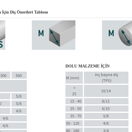
İçin Diş Önerileri Tablosu
DOLU MALZEME İÇİN
inç başına diş
300
500
M (mm)
(TPI)
)
>
10/14
25
5/8
15 - 40
8/12
0
5/8
25 - 50
6/10
8
4/6
35 - 70
5/8
4/6
50 - 120
4/6
4/6
80 - 180
3/4