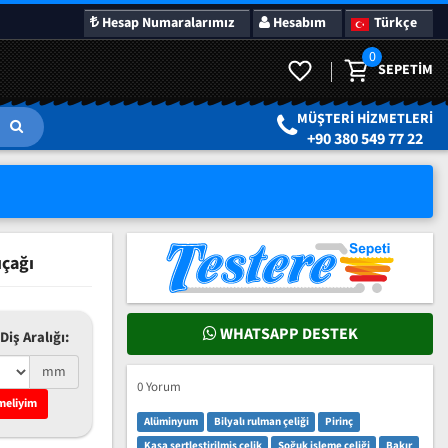
Hesap Numaralarımız
Hesabım
Türkçe
0
SEPETIM
LAR
SÜRPRIZ KAMPANYALAR
MÜŞTERI HIZMETLERI
+90 380 549 77 22
ıçağı
WHATSAPP DESTEK
Diş Aralığı:
mm
0 Yorum
meliyim
Alüminyum
Bilyalı rulman çeliği
Pirinç
Kasa sertleştirilmiş çelik
Soğuk işleme çeliği
Bakır