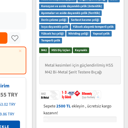
Korozyon ve aside dayanıklı çelik (östenitik)
Aşınmalar ve aside dayanıklı çelik (ferritik)
Derin çekme çeliği
Serbest kesme çeliği
Isıya dayanıklı çelik
Yüksek alaşımlı temperli çelik
Yüksek hız çeliği
Nitriding çeliği
Yapısal çelik
Temperli çelik
×
M42
HSS Diş Uçları
Kaynaklı
Metal kesimleri için güçlendirilmiş HSS
M42 Bi-Metal Şerit Testere Bıçağı
irim
.55 TRY
53.02 TRY
Sepete
2500 TL
ekleyin , ücretsiz kargo
kazanın!
9.86 TRY
0%
EKLE