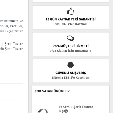
15 GÜN KAYNAK YERI GARANTISI
niz uzunlukta ve
ORJİNAL CNC KAYNAK
rular, Profiller,
tere Bıçağınız az
ip Şerit Testere
7/24 MÜŞTERİ HİZMETİ
lü Şerit Testere
7/24 SİZLER İÇİN BURADAYIZ
GÜVENLI ALIŞVERIŞ
Sitemiz ETBİS'e Kayıtlıdır
ÇOK SATAN ÜRÜNLER
Et Kemik Şerit Testere
Bıçağı