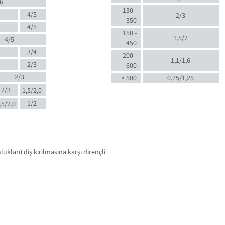
6
130 -
4/5
2/3
350
4/5
150 -
1,5/2
4/5
450
3/4
200 -
1,1/1,6
2/3
600
2/3
> 500
0,75/1,25
2/3
1,5/2,0
1/2
,5/2,0
kları) diş kırılmasına karşı dirençli