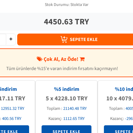
Stok Durumu:
Stokta Var
4450.63 TRY
SEPETE EKLE
Çok Al, Az Öde!
Tüm ürünlerde %15'e varan indirim fırsatını kaçırmayın!
indirim
%5 indirim
%
10
ind
17.11 TRY
5 x 4228.10 TRY
10 x 4079
:
12951.32 TRY
Toplam :
21140.48 TRY
Toplam :
400
:
400.56 TRY
Kazanç:
1112.65 TRY
Kazanç:
-296
ETE EKLE
SEPETE EKLE
SEPETE 