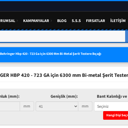
URUMSAL
KAMPANYALAR
BLOG
S.S.S
FIRSATLAR
İLETIŞIM
A YÜZDE 50 YE VARAN
3 LÜ SETLERDE AVANTAJLI FIYAT
Behringer Hbp 420 - 723 Ga Için 6300 Mm Bi-Metal Şerit Testere Bıçağı
ER HBP 420 - 723 GA için 6300 mm Bi-metal Şerit Tester
nluk (mm):
Genişlik (mm):
Bant Kalınlığı ve 
mm
mm
Hangi Dişi Seç