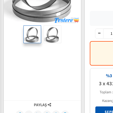
%3 
3 x 43
Toplam 
Kazanç
PAYLAŞ
SEP