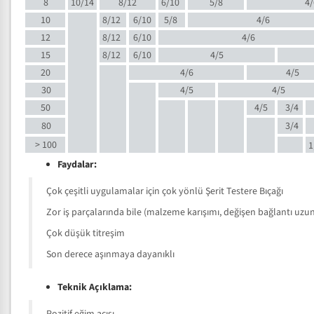
8
10/14
8/12
6/10
5/8
4/
10
8/12
6/10
5/8
4/6
12
8/12
6/10
4/6
15
8/12
6/10
4/5
20
4/6
4/5
30
4/5
4/5
50
4/5
3/4
80
3/4
> 100
1
Faydalar:
Çok çeşitli uygulamalar için çok yönlü Şerit Testere Bıçağı
Zor iş parçalarında bile (malzeme karışımı, değişen bağlantı uzunlu
Çok düşük titreşim
Son derece aşınmaya dayanıklı
Teknik Açıklama: