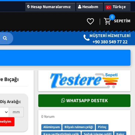
Hesap Numaralarımız
Hesabım
Türkçe
0
SEPETIM
LAR
SÜRPRIZ KAMPANYALAR
MÜŞTERI HIZMETLERI
+90 380 549 77 22
e Bıçağı
WHATSAPP DESTEK
Diş Aralığı:
mm
0 Yorum
meliyim
Alüminyum
Bilyalı rulman çeliği
Pirinç
Kasa sertleştirilmiş çelik
Soğuk işleme çeliği
Bakır