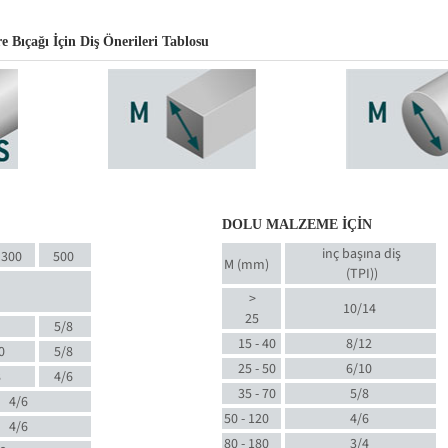
Bıçağı İçin Diş Önerileri Tablosu
DOLU MALZEME İÇİN
inç başına diş
300
500
M (mm)
(TPI)
)
>
10/14
25
5/8
15 - 40
8/12
0
5/8
25 - 50
6/10
8
4/6
35 - 70
5/8
4/6
50 - 120
4/6
4/6
80 - 180
3/4