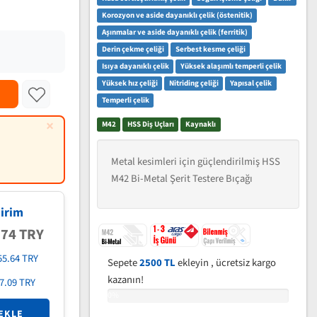
Korozyon ve aside dayanıklı çelik (östenitik)
Aşınmalar ve aside dayanıklı çelik (ferritik)
Derin çekme çeliği
Serbest kesme çeliği
Isıya dayanıklı çelik
Yüksek alaşımlı temperli çelik
Yüksek hız çeliği
Nitriding çeliği
Yapısal çelik
Temperli çelik
×
M42
HSS Diş Uçları
Kaynaklı
Metal kesimleri için güçlendirilmiş HSS
M42 Bi-Metal Şerit Testere Bıçağı
irim
.74 TRY
55.64 TRY
Sepete
2500 TL
ekleyin , ücretsiz kargo
kazanın!
7.09 TRY
0%
EKLE