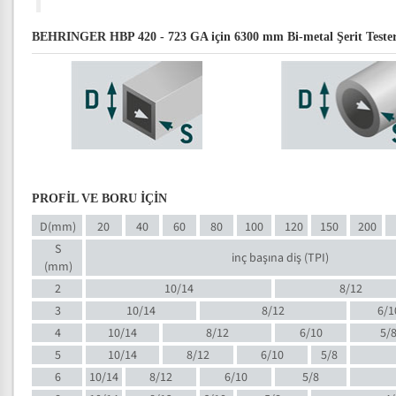
BEHRINGER HBP 420 - 723 GA için 6300 mm Bi-metal Şerit Testere 
PROFİL VE BORU İÇİN
D(mm)
20
40
60
80
100
120
150
200
S
inç başına diş (TPI)
(mm)
2
10/14
8/12
3
10/14
8/12
6/1
4
10/14
8/12
6/10
5/
5
10/14
8/12
6/10
5/8
6
10/14
8/12
6/10
5/8