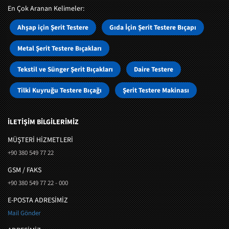
En Çok Aranan Kelimeler:
Ahşap için Şerit Testere
Gıda İçin Şerit Testere Bıçapı
Metal Şerit Testere Bıçakları
Tekstil ve Sünger Şerit Bıçakları
Daire Testere
Tilki Kuyruğu Testere Bıçağı
Şerit Testere Makinası
İLETİŞİM BİLGİLERİMİZ
MÜŞTERI HIZMETLERI
+90 380 549 77 22
GSM / FAKS
+90 380 549 77 22 - 000
E-POSTA ADRESİMİZ
Mail Gönder