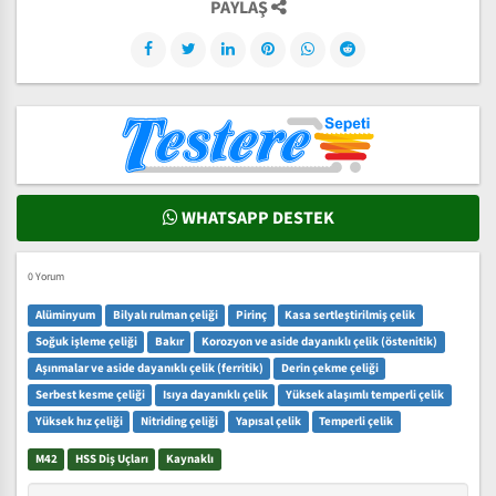
PAYLAŞ
WHATSAPP DESTEK
0 Yorum
Alüminyum
Bilyalı rulman çeliği
Pirinç
Kasa sertleştirilmiş çelik
Soğuk işleme çeliği
Bakır
Korozyon ve aside dayanıklı çelik (östenitik)
Aşınmalar ve aside dayanıklı çelik (ferritik)
Derin çekme çeliği
Serbest kesme çeliği
Isıya dayanıklı çelik
Yüksek alaşımlı temperli çelik
Yüksek hız çeliği
Nitriding çeliği
Yapısal çelik
Temperli çelik
M42
HSS Diş Uçları
Kaynaklı