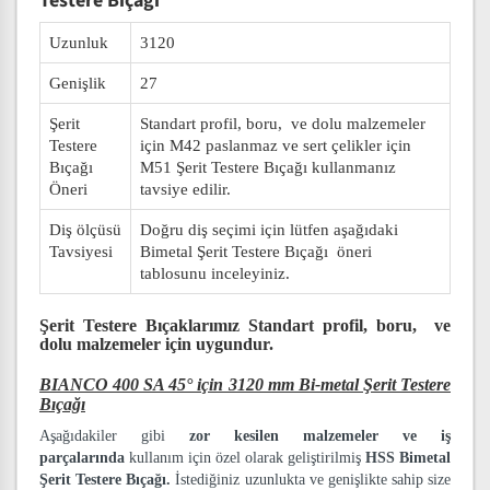
Testere Bıçağı
Uzunluk
3120
Genişlik
27
Şerit
Standart profil, boru, ve dolu malzemeler
Testere
için M42 paslanmaz ve sert çelikler için
Bıçağı
M51 Şerit Testere Bıçağı kullanmanız
Öneri
tavsiye edilir.
Diş ölçüsü
Doğru diş seçimi için lütfen aşağıdaki
Tavsiyesi
Bimetal Şerit Testere Bıçağı öneri
tablosunu inceleyiniz.
Şerit Testere Bıçaklarımız
Standart profil, boru, ve
dolu malzemeler
için uygundur.
BIANCO 400 SA 45° için 3120 mm Bi-metal Şerit Testere
Bıçağı
Aşağıdakiler gibi
zor kesilen malzemeler ve iş
parçalarında
kullanım için özel olarak geliştirilmiş
HSS Bimetal
Şerit Testere Bıçağı.
İstediğiniz uzunlukta ve genişlikte sahip size