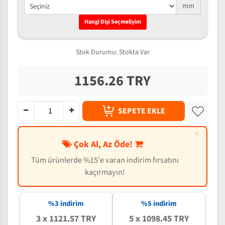
mm
Hangi Dişi Seçmeliyim
Stok Durumu:
Stokta Var
1156.26 TRY
SEPETE EKLE
×
Çok Al, Az Öde!
Tüm ürünlerde %15'e varan indirim fırsatını
kaçırmayın!
%3 indirim
%5 indirim
3 x 1121.57 TRY
5 x 1098.45 TRY