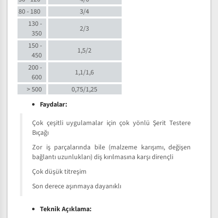
80 - 180
3/4
130 -
2/3
350
150 -
1,5/2
450
200 -
1,1/1,6
600
> 500
0,75/1,25
Faydalar:
Çok çeşitli uygulamalar için çok yönlü Şerit Testere
Bıçağı
Zor iş parçalarında bile (malzeme karışımı, değişen
bağlantı uzunlukları) diş kırılmasına karşı dirençli
Çok düşük titreşim
Son derece aşınmaya dayanıklı
Teknik Açıklama: