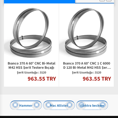
Bıanco 370 A 60° CNC Bi-Metal
Bıanco 370 A 60° CNC 1 C 6000
2
M42 HSS Şerit Testere Bıçağı
D 120 Bi-Metal M42 HSS Şerit
Testere Bıçağı
Şerit Uzunluğu : 3120
Şerit Uzunluğu : 3120
963.55 TRY
963.55 TRY
Y
Hammer
Mac Allister
Elektra beckum