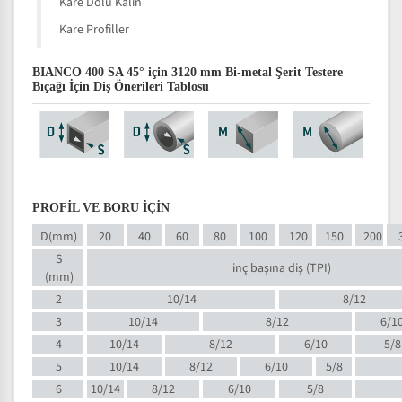
Kare Dolu Kalın
Kare Profiller
BIANCO 400 SA 45° için 3120 mm Bi-metal Şerit Testere
Bıçağı İçin Diş Önerileri Tablosu
PROFİL VE BORU İÇİN
D(mm)
20
40
60
80
100
120
150
200
S
inç başına diş (TPI)
(mm)
2
10/14
8/12
3
10/14
8/12
6/1
4
10/14
8/12
6/10
5/8
5
10/14
8/12
6/10
5/8
6
10/14
8/12
6/10
5/8