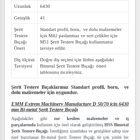
Uzunluk
6430
Genişlik
41
Şerit
Standart profil, boru, ve dolu malzemeler
Testere
için M42 paslanmaz ve sert çelikler için
Bıçağı
M51 Şerit Testere Bıçağı kullanmanız
Öneri
tavsiye edilir.
Diş ölçüsü
Doğru diş seçimi için lütfen aşağıdaki
Tavsiyesi
Bimetal Şerit Testere Bıçağı öneri
tablosunu inceleyiniz.
Şerit Testere Bıçaklarımız
Standart profil, boru, ve
dolu malzemeler
için uygundur.
EMM Extrem Machinery Manufacture D 50/70 için 6430
mm Bi-metal Şerit Testere Bıçağı
Aşağıdakiler gibi
zor kesilen malzemeler ve iş
parçalarında
kullanım için özel olarak geliştirilmiş
HSS Bimetal
Şerit Testere Bıçağı.
İstediğiniz uzunlukta ve genişlikte sahip size
özel hazırlanan Bi-metal Şerit Testere Bıçağı ile çok yönlü bir