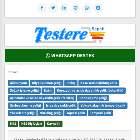
WHATSAPP DESTEK
0 Yorum
Alüminyum
Bilyalı rulman çeliği
Pirinç
Kasa sertleştirilmiş çelik
Soğuk işleme çeliği
Bakır
Korozyon ve aside dayanıklı çelik (östenitik)
Aşınmalar ve aside dayanıklı çelik (ferritik)
Derin çekme çeliği
Serbest kesme çeliği
Isıya dayanıklı çelik
Yüksek alaşımlı temperli çelik
Yüksek hız çeliği
Nitriding çeliği
Yapısal çelik
Temperli çelik
M42
HSS Diş Uçları
Kaynaklı