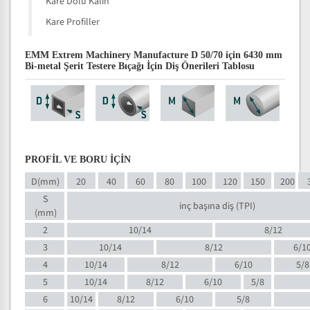
Kare Dolu Kalın
Kare Profiller
EMM Extrem Machinery Manufacture D 50/70 için 6430 mm
Bi-metal Şerit Testere Bıçağı İçin Diş Önerileri Tablosu
PROFİL VE BORU İÇİN
D(mm)
20
40
60
80
100
120
150
200
S
inç başına diş (TPI)
(mm)
2
10/14
8/12
3
10/14
8/12
6/1
4
10/14
8/12
6/10
5/8
5
10/14
8/12
6/10
5/8
6
10/14
8/12
6/10
5/8