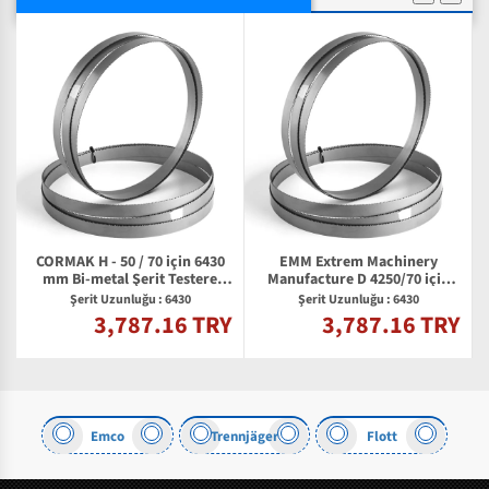
CORMAK H - 50 / 70 için 6430
EMM Extrem Machinery
mm Bi-metal Şerit Testere
Manufacture D 4250/70 için
Bıçağı
6430 mm Bi-metal Şerit
Şerit Uzunluğu : 6430
Şerit Uzunluğu : 6430
Testere Bıçağı
3,787.16 TRY
3,787.16 TRY
Y
Emco
Trennjäger
Flott