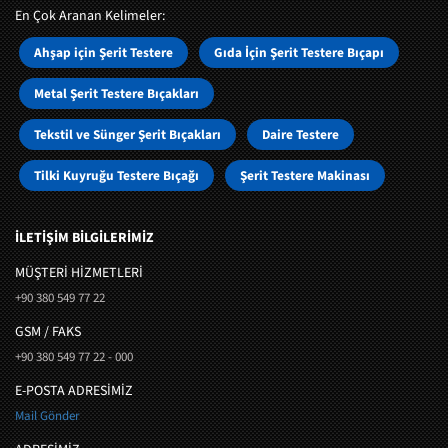
En Çok Aranan Kelimeler:
Ahşap için Şerit Testere
Gıda İçin Şerit Testere Bıçapı
Metal Şerit Testere Bıçakları
Tekstil ve Sünger Şerit Bıçakları
Daire Testere
Tilki Kuyruğu Testere Bıçağı
Şerit Testere Makinası
İLETİŞİM BİLGİLERİMİZ
MÜŞTERI HIZMETLERI
+90 380 549 77 22
GSM / FAKS
+90 380 549 77 22 - 000
E-POSTA ADRESİMİZ
Mail Gönder