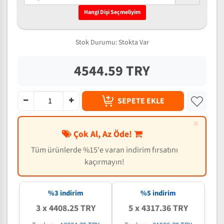
Hangi Dişi Seçmeliyim
Stok Durumu:
Stokta Var
4544.59 TRY
SEPETE EKLE
×
Çok Al, Az Öde!
Tüm ürünlerde %15'e varan indirim fırsatını
kaçırmayın!
%3 indirim
%5 indirim
3 x 4408.25 TRY
5 x 4317.36 TRY