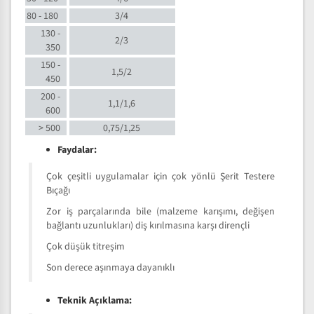
80 - 180
3/4
130 -
2/3
350
150 -
1,5/2
450
200 -
1,1/1,6
600
> 500
0,75/1,25
Faydalar:
Çok çeşitli uygulamalar için çok yönlü Şerit Testere
Bıçağı
Zor iş parçalarında bile (malzeme karışımı, değişen
bağlantı uzunlukları) diş kırılmasına karşı dirençli
Çok düşük titreşim
Son derece aşınmaya dayanıklı
Teknik Açıklama: