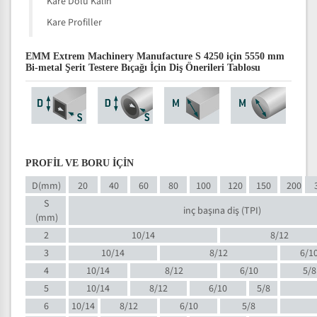
Kare Dolu Kalın
Kare Profiller
EMM Extrem Machinery Manufacture S 4250 için 5550 mm
Bi-metal Şerit Testere Bıçağı İçin Diş Önerileri Tablosu
PROFİL VE BORU İÇİN
D(mm)
20
40
60
80
100
120
150
200
S
inç başına diş (TPI)
(mm)
2
10/14
8/12
3
10/14
8/12
6/1
4
10/14
8/12
6/10
5/8
5
10/14
8/12
6/10
5/8
6
10/14
8/12
6/10
5/8