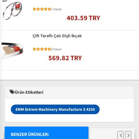
1 Yorum
403.59 TRY
Çift Taraflı Çatı Dişli Bıçak
0 Yorum
569.82 TRY
Ürün Etiketleri
EMM Extrem Machinery Manufacture S 4250
BENZER ÜRÜNLER: