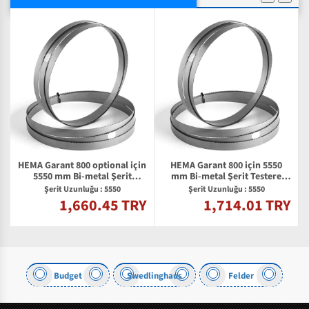
HEMA Garant 800 optional için
HEMA Garant 800 için 5550
5550 mm Bi-metal Şerit
mm Bi-metal Şerit Testere
Testere Bıçağı
Bıçağı
Şerit Uzunluğu : 5550
Şerit Uzunluğu : 5550
1,660.45 TRY
1,714.01 TRY
Y
Budget
Swedlinghaus
Felder