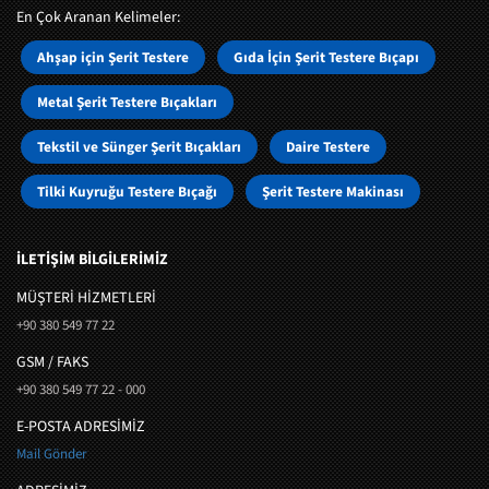
En Çok Aranan Kelimeler:
Ahşap için Şerit Testere
Gıda İçin Şerit Testere Bıçapı
Metal Şerit Testere Bıçakları
Tekstil ve Sünger Şerit Bıçakları
Daire Testere
Tilki Kuyruğu Testere Bıçağı
Şerit Testere Makinası
İLETİŞİM BİLGİLERİMİZ
MÜŞTERI HIZMETLERI
+90 380 549 77 22
GSM / FAKS
+90 380 549 77 22 - 000
E-POSTA ADRESİMİZ
Mail Gönder