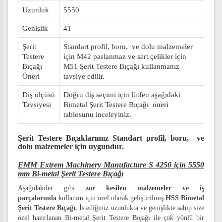
Uzunluk
5550
Genişlik
41
Şerit
Standart profil, boru, ve dolu malzemeler
Testere
için M42 paslanmaz ve sert çelikler için
Bıçağı
M51 Şerit Testere Bıçağı kullanmanız
Öneri
tavsiye edilir.
Diş ölçüsü
Doğru diş seçimi için lütfen aşağıdaki
Tavsiyesi
Bimetal Şerit Testere Bıçağı öneri
tablosunu inceleyiniz.
Şerit Testere Bıçaklarımız
Standart profil, boru, ve
dolu malzemeler
için uygundur.
EMM Extrem Machinery Manufacture S 4250 için 5550
mm Bi-metal Şerit Testere Bıçağı
Aşağıdakiler gibi
zor kesilen malzemeler ve iş
parçalarında
kullanım için özel olarak geliştirilmiş
HSS Bimetal
Şerit Testere Bıçağı.
İstediğiniz uzunlukta ve genişlikte sahip size
özel hazırlanan Bi-metal Şerit Testere Bıçağı ile çok yönlü bir