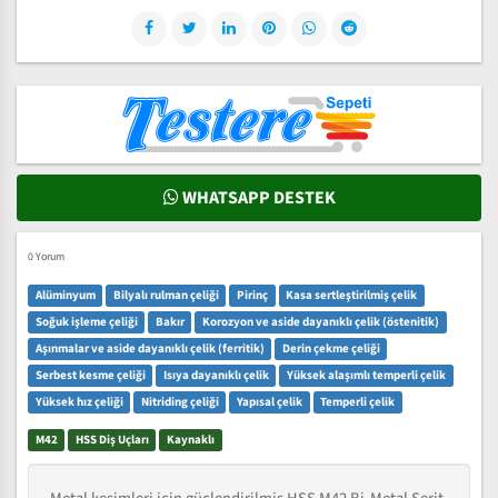
WHATSAPP DESTEK
0 Yorum
Alüminyum
Bilyalı rulman çeliği
Pirinç
Kasa sertleştirilmiş çelik
Soğuk işleme çeliği
Bakır
Korozyon ve aside dayanıklı çelik (östenitik)
Aşınmalar ve aside dayanıklı çelik (ferritik)
Derin çekme çeliği
Serbest kesme çeliği
Isıya dayanıklı çelik
Yüksek alaşımlı temperli çelik
Yüksek hız çeliği
Nitriding çeliği
Yapısal çelik
Temperli çelik
M42
HSS Diş Uçları
Kaynaklı