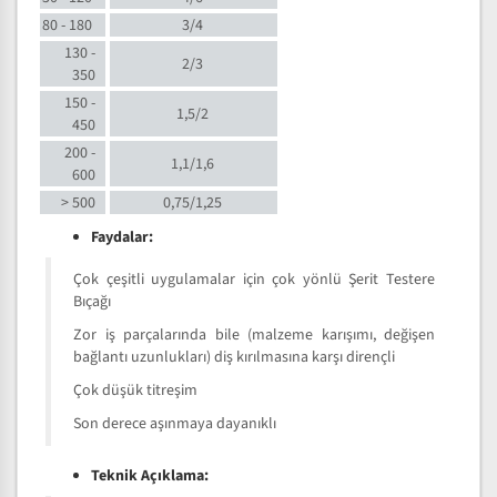
80 - 180
3/4
130 -
2/3
350
150 -
1,5/2
450
200 -
1,1/1,6
600
> 500
0,75/1,25
Faydalar:
Çok çeşitli uygulamalar için çok yönlü Şerit Testere
Bıçağı
Zor iş parçalarında bile (malzeme karışımı, değişen
bağlantı uzunlukları) diş kırılmasına karşı dirençli
Çok düşük titreşim
Son derece aşınmaya dayanıklı
Teknik Açıklama: