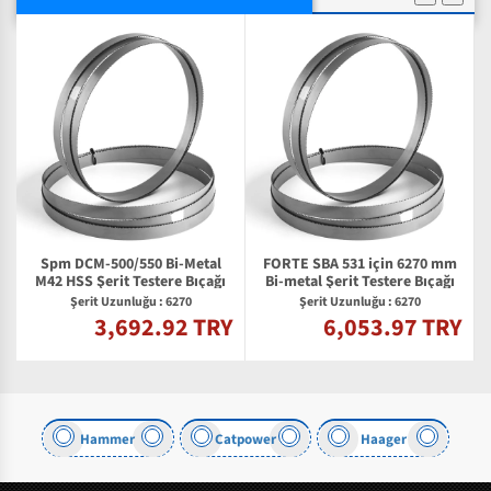
Spm DCM-500/550 Bi-Metal
FORTE SBA 531 için 6270 mm
M42 HSS Şerit Testere Bıçağı
Bi-metal Şerit Testere Bıçağı
Şerit Uzunluğu : 6270
Şerit Uzunluğu : 6270
3,692.92 TRY
6,053.97 TRY
Y
Hammer
Catpower
Haager