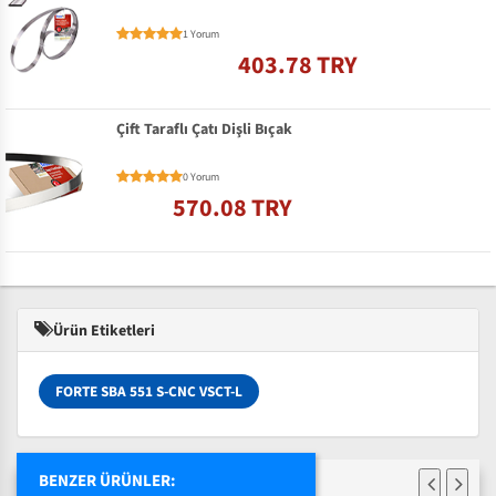
1 Yorum
403.78 TRY
Çift Taraflı Çatı Dişli Bıçak
0 Yorum
570.08 TRY
Ürün Etiketleri
FORTE SBA 551 S-CNC VSCT-L
BENZER ÜRÜNLER: