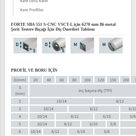
Kare Dolu Kalın
Kare Profiller
FORTE SBA 551 S-CNC VSCT-L için 6270 mm Bi-metal
Şerit Testere Bıçağı İçin Diş Önerileri Tablosu
PROFİL VE BORU İÇİN
D(mm)
20
40
60
80
100
120
150
200
S
inç başına diş (TPI)
(mm)
2
10/14
8/12
3
10/14
8/12
6/1
4
10/14
8/12
6/10
5/8
5
10/14
8/12
6/10
5/8
6
10/14
8/12
6/10
5/8