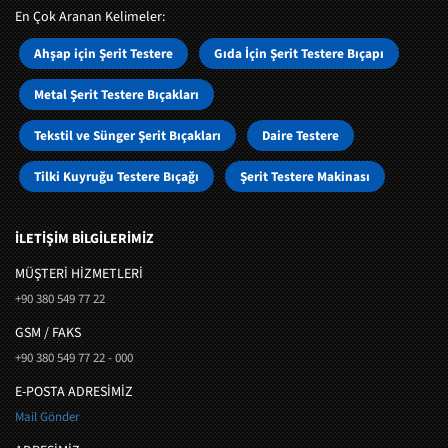
En Çok Aranan Kelimeler:
Ahşap için Şerit Testere
Gıda İçin Şerit Testere Bıçapı
Metal Şerit Testere Bıçakları
Tekstil ve Sünger Şerit Bıçakları
Daire Testere
Tilki Kuyruğu Testere Bıçağı
Şerit Testere Makinası
İLETİŞİM BİLGİLERİMİZ
MÜŞTERI HIZMETLERI
+90 380 549 77 22
GSM / FAKS
+90 380 549 77 22 - 000
E-POSTA ADRESİMİZ
Mail Gönder