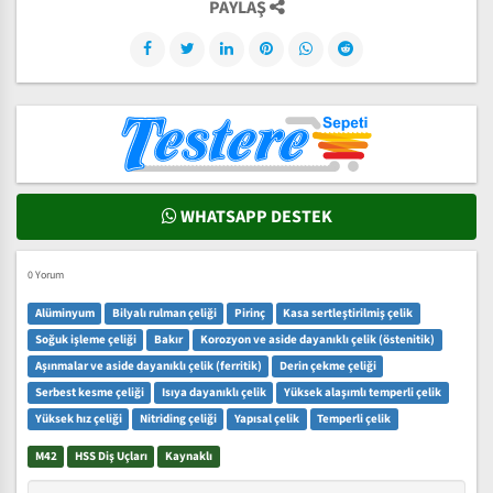
PAYLAŞ
WHATSAPP DESTEK
0 Yorum
Alüminyum
Bilyalı rulman çeliği
Pirinç
Kasa sertleştirilmiş çelik
Soğuk işleme çeliği
Bakır
Korozyon ve aside dayanıklı çelik (östenitik)
Aşınmalar ve aside dayanıklı çelik (ferritik)
Derin çekme çeliği
Serbest kesme çeliği
Isıya dayanıklı çelik
Yüksek alaşımlı temperli çelik
Yüksek hız çeliği
Nitriding çeliği
Yapısal çelik
Temperli çelik
M42
HSS Diş Uçları
Kaynaklı