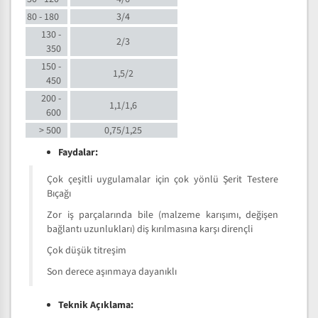
80 - 180
3/4
130 -
2/3
350
150 -
1,5/2
450
200 -
1,1/1,6
600
> 500
0,75/1,25
Faydalar:
Çok çeşitli uygulamalar için çok yönlü Şerit Testere
Bıçağı
Zor iş parçalarında bile (malzeme karışımı, değişen
bağlantı uzunlukları) diş kırılmasına karşı dirençli
Çok düşük titreşim
Son derece aşınmaya dayanıklı
Teknik Açıklama: