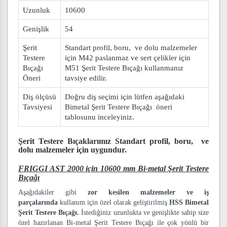
Uzunluk
10600
Genişlik
54
Şerit
Standart profil, boru, ve dolu malzemeler
Testere
için M42 paslanmaz ve sert çelikler için
Bıçağı
M51 Şerit Testere Bıçağı kullanmanız
Öneri
tavsiye edilir.
Diş ölçüsü
Doğru diş seçimi için lütfen aşağıdaki
Tavsiyesi
Bimetal Şerit Testere Bıçağı öneri
tablosunu inceleyiniz.
Şerit Testere Bıçaklarımız
Standart profil, boru, ve
dolu malzemeler
için uygundur.
FRIGGI AST 2000 için 10600 mm Bi-metal Şerit Testere
Bıçağı
Aşağıdakiler gibi
zor kesilen malzemeler ve iş
parçalarında
kullanım için özel olarak geliştirilmiş
HSS Bimetal
Şerit Testere Bıçağı.
İstediğiniz uzunlukta ve genişlikte sahip size
özel hazırlanan Bi-metal Şerit Testere Bıçağı ile çok yönlü bir