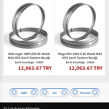
Behrınger HBP1300 Bi-Metal
Mega MH-1865 S Bi-Metal M42
M42 HSS Şerit Testere Bıçağı
HSS Şerit Testere Bıçağı
Şerit Uzunluğu : 10600
Şerit Uzunluğu : 10600
12,063.67 TRY
12,063.67 TRY
Y
Sabi
Jet
Proviel
En Çok Aranan Kelimeler: