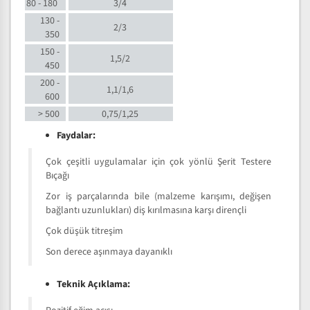
80 - 180
3/4
130 -
2/3
350
150 -
1,5/2
450
200 -
1,1/1,6
600
> 500
0,75/1,25
Faydalar:
Çok çeşitli uygulamalar için çok yönlü Şerit Testere
Bıçağı
Zor iş parçalarında bile (malzeme karışımı, değişen
bağlantı uzunlukları) diş kırılmasına karşı dirençli
Çok düşük titreşim
Son derece aşınmaya dayanıklı
Teknik Açıklama: