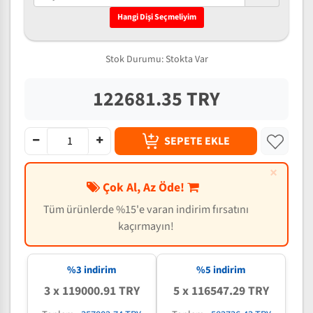
Hangi Dişi Seçmeliyim
Stok Durumu:
Stokta Var
122681.35 TRY
SEPETE EKLE
×
Çok Al, Az Öde!
Tüm ürünlerde %15'e varan indirim fırsatını
kaçırmayın!
%3 indirim
%5 indirim
3 x 119000.91 TRY
5 x 116547.29 TRY