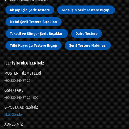
Ahşap için Şerit Testere
Gıda İçin Şerit Testere Bıçapı
Metal Şerit Testere Bıçakları
Tekstil ve Sünger Şerit Bıçakları
Daire Testere
Tilki Kuyruğu Testere Bıçağı
Şerit Testere Makinası
İLETİŞİM BİLGİLERİMİZ
MÜŞTERI HIZMETLERI
+90 380 549 77 22
GSM / FAKS
+90 380 549 77 22 - 000
E-POSTA ADRESİMİZ
Mail Gönder
ADRESİMİZ