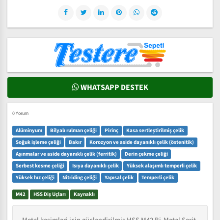
WHATSAPP DESTEK
0 Yorum
Alüminyum
Bilyalı rulman çeliği
Pirinç
Kasa sertleştirilmiş çelik
Soğuk işleme çeliği
Bakır
Korozyon ve aside dayanıklı çelik (östenitik)
Aşınmalar ve aside dayanıklı çelik (ferritik)
Derin çekme çeliği
Serbest kesme çeliği
Isıya dayanıklı çelik
Yüksek alaşımlı temperli çelik
Yüksek hız çeliği
Nitriding çeliği
Yapısal çelik
Temperli çelik
M42
HSS Diş Uçları
Kaynaklı