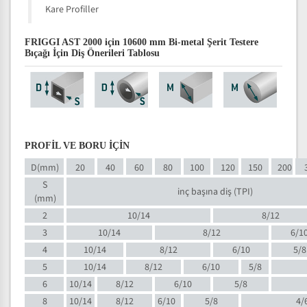
Kare Profiller
FRIGGI AST 2000 için 10600 mm Bi-metal Şerit Testere
Bıçağı İçin Diş Önerileri Tablosu
PROFİL VE BORU İÇİN
D(mm)
20
40
60
80
100
120
150
200
S
inç başına diş (TPI)
(mm)
2
10/14
8/12
3
10/14
8/12
6/1
4
10/14
8/12
6/10
5/8
5
10/14
8/12
6/10
5/8
6
10/14
8/12
6/10
5/8
8
10/14
8/12
6/10
5/8
4/