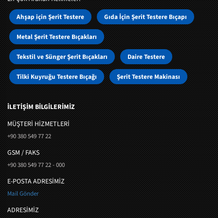
Ahşap için Şerit Testere
Gıda İçin Şerit Testere Bıçapı
Metal Şerit Testere Bıçakları
Tekstil ve Sünger Şerit Bıçakları
Daire Testere
Tilki Kuyruğu Testere Bıçağı
Şerit Testere Makinası
İLETİŞİM BİLGİLERİMİZ
MÜŞTERI HIZMETLERI
+90 380 549 77 22
GSM / FAKS
+90 380 549 77 22 - 000
E-POSTA ADRESİMİZ
Mail Gönder
ADRESİMİZ