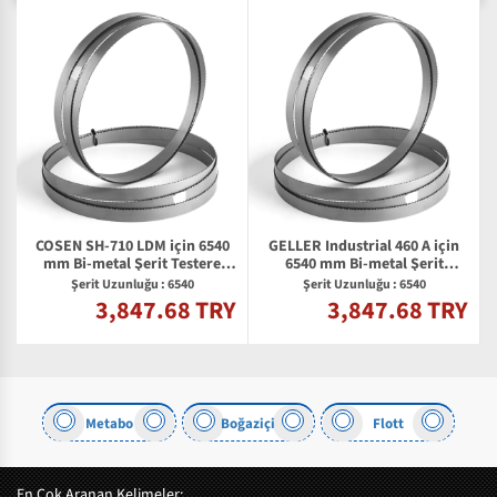
COSEN SH-710 LDM için 6540
GELLER Industrial 460 A için
mm Bi-metal Şerit Testere
6540 mm Bi-metal Şerit
Bıçağı
Testere Bıçağı
Şerit Uzunluğu : 6540
Şerit Uzunluğu : 6540
3,847.68 TRY
3,847.68 TRY
Y
Metabo
Boğaziçi
Flott
En Çok Aranan Kelimeler: