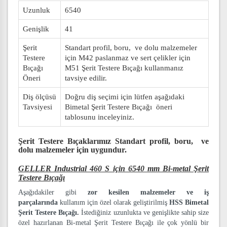
Uzunluk
6540
Genişlik
41
Şerit
Standart profil, boru, ve dolu malzemeler
Testere
için M42 paslanmaz ve sert çelikler için
Bıçağı
M51 Şerit Testere Bıçağı kullanmanız
Öneri
tavsiye edilir.
Diş ölçüsü
Doğru diş seçimi için lütfen aşağıdaki
Tavsiyesi
Bimetal Şerit Testere Bıçağı öneri
tablosunu inceleyiniz.
Şerit Testere Bıçaklarımız
Standart profil, boru, ve
dolu malzemeler
için uygundur.
GELLER Industrial 460 S için 6540 mm Bi-metal Şerit
Testere Bıçağı
Aşağıdakiler gibi
zor kesilen malzemeler ve iş
parçalarında
kullanım için özel olarak geliştirilmiş
HSS Bimetal
Şerit Testere Bıçağı.
İstediğiniz uzunlukta ve genişlikte sahip size
özel hazırlanan Bi-metal Şerit Testere Bıçağı ile çok yönlü bir