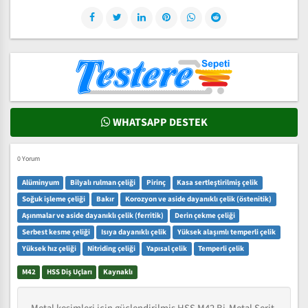
WHATSAPP DESTEK
0 Yorum
Alüminyum
Bilyalı rulman çeliği
Pirinç
Kasa sertleştirilmiş çelik
Soğuk işleme çeliği
Bakır
Korozyon ve aside dayanıklı çelik (östenitik)
Aşınmalar ve aside dayanıklı çelik (ferritik)
Derin çekme çeliği
Serbest kesme çeliği
Isıya dayanıklı çelik
Yüksek alaşımlı temperli çelik
Yüksek hız çeliği
Nitriding çeliği
Yapısal çelik
Temperli çelik
M42
HSS Diş Uçları
Kaynaklı