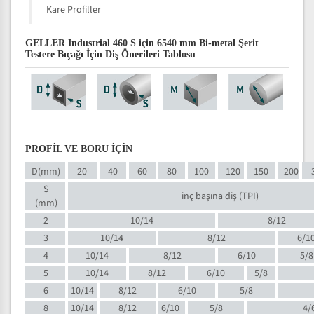
Kare Profiller
GELLER Industrial 460 S için 6540 mm Bi-metal Şerit
Testere Bıçağı İçin Diş Önerileri Tablosu
PROFİL VE BORU İÇİN
D(mm)
20
40
60
80
100
120
150
200
S
inç başına diş (TPI)
(mm)
2
10/14
8/12
3
10/14
8/12
6/1
4
10/14
8/12
6/10
5/8
5
10/14
8/12
6/10
5/8
6
10/14
8/12
6/10
5/8
8
10/14
8/12
6/10
5/8
4/