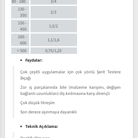
80 - 180
3/4
130 -
2/3
350
150 -
1,5/2
450
200 -
1,1/1,6
600
> 500
0,75/1,25
Faydalar:
Çok çeşitli uygulamalar için çok yönlü Şerit Testere
Bıçağı
Zor iş parçalarında bile (malzeme karışımı, değişen
bağlantı uzunlukları) diş kırılmasına karşı dirençli
Çok düşük titreşim
Son derece aşınmaya dayanıklı
Teknik Açıklama: