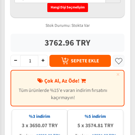
Hangi Dişi Seçmeliyim
Stok Durumu:
Stokta Var
3762.96 TRY
SEPETE EKLE
×
Çok Al, Az Öde!
Tüm ürünlerde %15'e varan indirim fırsatını
kaçırmayın!
%3 indirim
%5 indirim
3 x 3650.07 TRY
5 x 3574.81 TRY