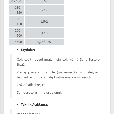
80 - 180
3/4
130 -
2/3
350
150 -
1,5/2
450
200 -
1,1/1,6
600
> 500
0,75/1,25
Faydalar:
Çok çeşitli uygulamalar için çok yönlü Şerit Testere
Bıçağı
Zor iş parçalarında bile (malzeme karışımı, değişen
bağlantı uzunlukları) diş kırılmasına karşı dirençli
Çok düşük titreşim
Son derece aşınmaya dayanıklı
Teknik Açıklama: