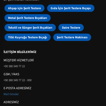
Ahşap için Şerit Testere
Gıda İçin Şerit Testere Bıçapı
Metal Şerit Testere Bıçakları
Tekstil ve Sünger Şerit Bıçakları
Daire Testere
Tilki Kuyruğu Testere Bıçağı
Şerit Testere Makinası
İLETİŞİM BİLGİLERİMİZ
MÜŞTERI HIZMETLERI
+90 380 549 77 22
GSM / FAKS
+90 380 549 77 22 - 000
E-POSTA ADRESİMİZ
Mail Gönder
ADRESİMİZ