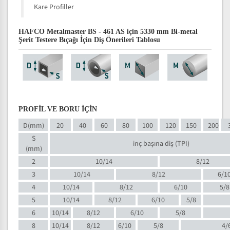
Kare Profiller
HAFCO Metalmaster BS - 461 AS için 5330 mm Bi-metal
Şerit Testere Bıçağı İçin Diş Önerileri Tablosu
PROFİL VE BORU İÇİN
D(mm)
20
40
60
80
100
120
150
200
S
inç başına diş (TPI)
(mm)
2
10/14
8/12
3
10/14
8/12
6/1
4
10/14
8/12
6/10
5/8
5
10/14
8/12
6/10
5/8
6
10/14
8/12
6/10
5/8
8
10/14
8/12
6/10
5/8
4/