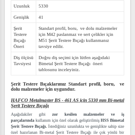
Uzunluk
5330
Genişlik
41
Şerit
Standart profil, boru, ve dolu malzemeler
Testere
için M42 paslanmaz ve sert çelikler için
Bıçağı
M51 Şerit Testere Bıçağı kullanmanız
Öneri
tavsiye edilir.
Diş ölçüsü
Doğru diş seçimi için lütfen aşağıdaki
Tavsiyesi
Bimetal Şerit Testere Bıçağı öneri
tablosunu inceleyiniz.
Şerit Testere Bıçaklarımız
Standart profil, boru, ve
dolu malzemeler
için uygundur.
HAFCO Metalmaster BS - 461 AS için 5330 mm Bi-metal
Şerit Testere Bıçağı
Aşağıdakiler gibi
zor kesilen malzemeler ve iş
parçalarında
kullanım için özel olarak geliştirilmiş
HSS Bimetal
Şerit Testere Bıçağı.
İstediğiniz uzunlukta ve genişlikte sahip size
özel hazırlanan Bi-metal Şerit Testere Bıçağı ile çok yönlü bir