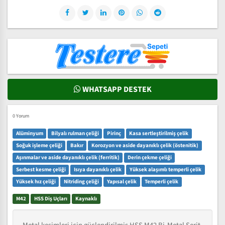
WHATSAPP DESTEK
0 Yorum
Alüminyum
Bilyalı rulman çeliği
Pirinç
Kasa sertleştirilmiş çelik
Soğuk işleme çeliği
Bakır
Korozyon ve aside dayanıklı çelik (östenitik)
Aşınmalar ve aside dayanıklı çelik (ferritik)
Derin çekme çeliği
Serbest kesme çeliği
Isıya dayanıklı çelik
Yüksek alaşımlı temperli çelik
Yüksek hız çeliği
Nitriding çeliği
Yapısal çelik
Temperli çelik
M42
HSS Diş Uçları
Kaynaklı