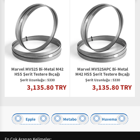
Marvel MV525 Bi-Metal M42
Marvel MV525APC Bi-Metal
HSS Şerit Testere Bıçağı
M42 HSS Şerit Testere Bıçağı
Şerit Uzunluğu : 5330
Şerit Uzunluğu : 5330
3,135.80 TRY
3,135.80 TRY
Y
Epple
Metabo
Huvema
En Çok Aranan Kelimeler: