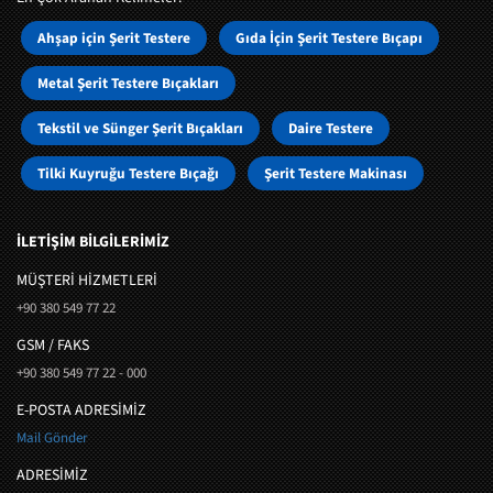
Ahşap için Şerit Testere
Gıda İçin Şerit Testere Bıçapı
Metal Şerit Testere Bıçakları
Tekstil ve Sünger Şerit Bıçakları
Daire Testere
Tilki Kuyruğu Testere Bıçağı
Şerit Testere Makinası
İLETİŞİM BİLGİLERİMİZ
MÜŞTERI HIZMETLERI
+90 380 549 77 22
GSM / FAKS
+90 380 549 77 22 - 000
E-POSTA ADRESİMİZ
Mail Gönder
ADRESİMİZ