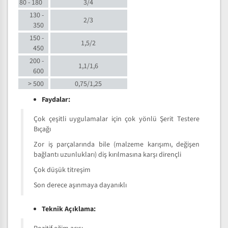
80 - 180
3/4
130 -
2/3
350
150 -
1,5/2
450
200 -
1,1/1,6
600
> 500
0,75/1,25
Faydalar:
Çok çeşitli uygulamalar için çok yönlü Şerit Testere
Bıçağı
Zor iş parçalarında bile (malzeme karışımı, değişen
bağlantı uzunlukları) diş kırılmasına karşı dirençli
Çok düşük titreşim
Son derece aşınmaya dayanıklı
Teknik Açıklama: