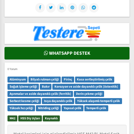
WHATSAPP DESTEK
0 Yorum
Alüminyum
Bilyalı rulman çeliği
Pirinç
Kasa sertleştirilmiş çelik
Soğuk işleme çeliği
Bakır
Korozyon ve aside dayanıklı çelik (östenitik)
Aşınmalar ve aside dayanıklı çelik (ferritik)
Derin çekme çeliği
Serbest kesme çeliği
Isıya dayanıklı çelik
Yüksek alaşımlı temperli çelik
Yüksek hız çeliği
Nitriding çeliği
Yapısal çelik
Temperli çelik
M42
HSS Diş Uçları
Kaynaklı