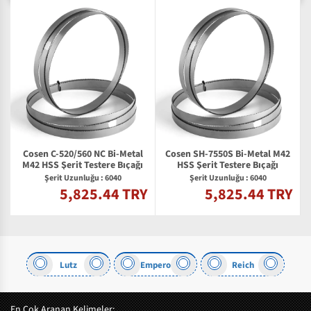
Cosen C-520/560 NC Bi-Metal
Cosen SH-7550S Bi-Metal M42
2
M42 HSS Şerit Testere Bıçağı
HSS Şerit Testere Bıçağı
Şerit Uzunluğu : 6040
Şerit Uzunluğu : 6040
5,825.44 TRY
5,825.44 TRY
Y
Lutz
Empero
Reich
En Çok Aranan Kelimeler: