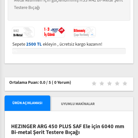
Metal kesimleri için güçlendirilmiş HSS M42 Bi-Metal Şerit
Testere Bıçağı
Sepete
2500 TL
ekleyin , ücretsiz kargo kazanın!
0%
Ortalama Puan: 0.0 / 5
( 0 Yorum)
ÜRÜN AÇIKLAMASI
UYUMLU MAKINALAR
HEZINGER ARG 450 PLUS SAF Ele için 6040 mm
Bi-metal Şerit Testere Bıçağı