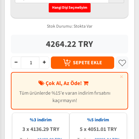
Hangi Dişi Seçmeliyim
Stok Durumu:
Stokta Var
4264.22 TRY
SEPETE EKLE
×
Çok Al, Az Öde!
Tüm ürünlerde %15'e varan indirim fırsatını
kaçırmayın!
%3 indirim
%5 indirim
3 x 4136.29 TRY
5 x 4051.01 TRY