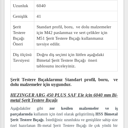
Uzunluk
6040
Genişlik
41
Şerit
Standart profil, boru, ve dolu malzemeler
Testere
için M42 paslanmaz ve sert çelikler için
Bıçağı
M51 Şerit Testere Bıçağı kullanmanız
Öneri
tavsiye edilir.
Diş ölçüsü
Doğru diş seçimi için lütfen aşağıdaki
Tavsiyesi
Bimetal Şerit Testere Bıçağı öneri
tablosunu inceleyiniz.
Şerit Testere Bıçaklarımız
Standart profil, boru, ve
dolu malzemeler
için uygundur.
HEZINGER ARG 450 PLUS SAF Ele için 6040 mm Bi-
metal Şerit Testere Bıçağı
Aşağıdakiler gibi
zor kesilen malzemeler ve iş
parçalarında
kullanım için özel olarak geliştirilmiş
HSS Bimetal
Şerit Testere Bıçağı.
İstediğiniz uzunlukta ve genişlikte sahip size
özel hazırlanan Bi-metal Şerit Testere Bıçağı ile çok yönlü bir