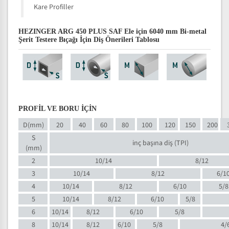
Kare Profiller
HEZINGER ARG 450 PLUS SAF Ele için 6040 mm Bi-metal
Şerit Testere Bıçağı İçin Diş Önerileri Tablosu
PROFİL VE BORU İÇİN
D(mm)
20
40
60
80
100
120
150
200
S
inç başına diş (TPI)
(mm)
2
10/14
8/12
3
10/14
8/12
6/1
4
10/14
8/12
6/10
5/8
5
10/14
8/12
6/10
5/8
6
10/14
8/12
6/10
5/8
8
10/14
8/12
6/10
5/8
4/