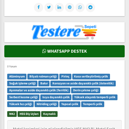
WHATSAPP DESTEK
0 Yorum
Alüminyum
Bilyalı rulman çeliği
Pirinç
Kasa sertleştirilmiş çelik
Soğuk işleme çeliği
Bakır
Korozyon ve aside dayanıklı çelik (östenitik)
Aşınmalar ve aside dayanıklı çelik (ferritik)
Derin çekme çeliği
Serbest kesme çeliği
Isıya dayanıklı çelik
Yüksek alaşımlı temperli çelik
Yüksek hız çeliği
Nitriding çeliği
Yapısal çelik
Temperli çelik
M42
HSS Diş Uçları
Kaynaklı