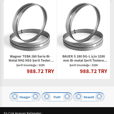
Wagner TEBA 260 Serie Bi-
BAUER S 280 DG-L için 3200
2
Metal M42 HSS Şerit Testere
mm Bi-metal Şerit Testere
Bıçağı
Bıçağı
Şerit Uzunluğu : 3200
Şerit Uzunluğu : 3200
988.72 TRY
988.72 TRY
Y
Haager
Flott
Dewalt
En Çok Aranan Kelimeler: