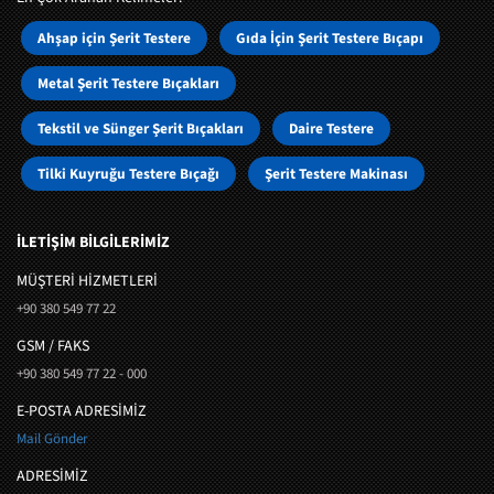
Ahşap için Şerit Testere
Gıda İçin Şerit Testere Bıçapı
Metal Şerit Testere Bıçakları
Tekstil ve Sünger Şerit Bıçakları
Daire Testere
Tilki Kuyruğu Testere Bıçağı
Şerit Testere Makinası
İLETİŞİM BİLGİLERİMİZ
MÜŞTERI HIZMETLERI
+90 380 549 77 22
GSM / FAKS
+90 380 549 77 22 - 000
E-POSTA ADRESİMİZ
Mail Gönder
ADRESİMİZ