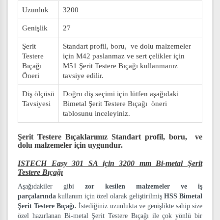
Uzunluk
3200
Genişlik
27
Şerit
Standart profil, boru, ve dolu malzemeler
Testere
için M42 paslanmaz ve sert çelikler için
Bıçağı
M51 Şerit Testere Bıçağı kullanmanız
Öneri
tavsiye edilir.
Diş ölçüsü
Doğru diş seçimi için lütfen aşağıdaki
Tavsiyesi
Bimetal Şerit Testere Bıçağı öneri
tablosunu inceleyiniz.
Şerit Testere Bıçaklarımız
Standart profil, boru, ve
dolu malzemeler
için uygundur.
ISTECH Easy 301 SA için 3200 mm Bi-metal Şerit
Testere Bıçağı
Aşağıdakiler gibi
zor kesilen malzemeler ve iş
parçalarında
kullanım için özel olarak geliştirilmiş
HSS Bimetal
Şerit Testere Bıçağı.
İstediğiniz uzunlukta ve genişlikte sahip size
özel hazırlanan Bi-metal Şerit Testere Bıçağı ile çok yönlü bir