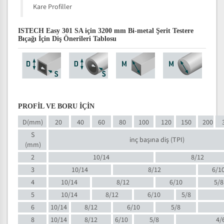
Kare Profiller
ISTECH Easy 301 SA için 3200 mm Bi-metal Şerit Testere
Bıçağı İçin Diş Önerileri Tablosu
PROFİL VE BORU İÇİN
D(mm)
20
40
60
80
100
120
150
200
S
inç başına diş (TPI)
(mm)
2
10/14
8/12
3
10/14
8/12
6/1
4
10/14
8/12
6/10
5/8
5
10/14
8/12
6/10
5/8
6
10/14
8/12
6/10
5/8
8
10/14
8/12
6/10
5/8
4/