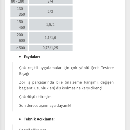
80 - 180
3/4
130 -
2/3
350
150 -
1,5/2
450
200 -
1,1/1,6
600
> 500
0,75/1,25
Faydalar:
Çok çeşitli uygulamalar için çok yönlü Şerit Testere
Bıçağı
Zor iş parçalarında bile (malzeme karışımı, değişen
bağlantı uzunlukları) diş kırılmasına karşı dirençli
Çok düşük titreşim
Son derece aşınmaya dayanıklı
Teknik Açıklama: