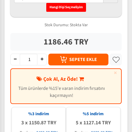
Hangi Dişi Seçmeliyim
Stok Durumu:
Stokta Var
1186.46 TRY
SEPETE EKLE
×
Çok Al, Az Öde!
Tüm ürünlerde %15'e varan indirim fırsatını
kaçırmayın!
%3 indirim
%5 indirim
3 x 1150.87 TRY
5 x 1127.14 TRY