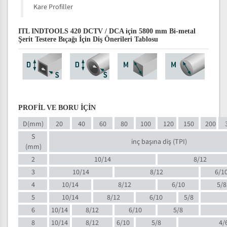
Kare Profiller
ITL INDTOOLS 420 DCTV / DCA için 5800 mm Bi-metal
Şerit Testere Bıçağı İçin Diş Önerileri Tablosu
PROFİL VE BORU İÇİN
D(mm)
20
40
60
80
100
120
150
200
S
inç başına diş (TPI)
(mm)
2
10/14
8/12
3
10/14
8/12
6/1
4
10/14
8/12
6/10
5/8
5
10/14
8/12
6/10
5/8
6
10/14
8/12
6/10
5/8
8
10/14
8/12
6/10
5/8
4/