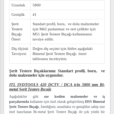
Uzunluk
5800
Genişlik
41
Şerit
Standart profil, boru, ve dolu malzemeler
Testere
için M42 paslanmaz ve sert çelikler için
Bıçağı
M51 Şerit Testere Bıçağı kullanmanız
Öneri
tavsiye edilir.
Diş ölçüsü
Doğru diş seçimi için lütfen aşağıdaki
Tavsiyesi
Bimetal Şerit Testere Bıçağı öneri
tablosunu inceleyiniz.
Şerit Testere Bıçaklarımız
Standart profil, boru, ve
dolu malzemeler
için uygundur.
ITL INDTOOLS 420 DCTV / DCA için 5800 mm Bi-
metal Şerit Testere Bıçağı
Aşağıdakiler gibi
zor kesilen malzemeler ve iş
parçalarında
kullanım için özel olarak geliştirilmiş
HSS Bimetal
Şerit Testere Bıçağı.
İstediğiniz uzunlukta ve genişlikte sahip size
özel hazırlanan Bi-metal Şerit Testere Bıçağı ile çok yönlü bir