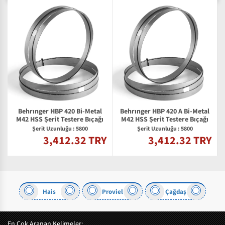
Behrınger HBP 420 Bi-Metal
Behrınger HBP 420 A Bi-Metal
M42 HSS Şerit Testere Bıçağı
M42 HSS Şerit Testere Bıçağı
Şerit Uzunluğu : 5800
Şerit Uzunluğu : 5800
3,412.32 TRY
3,412.32 TRY
Y
Hais
Proviel
Çağdaş
En Çok Aranan Kelimeler: