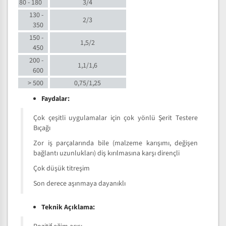
80 - 180
3/4
130 -
2/3
350
150 -
1,5/2
450
200 -
1,1/1,6
600
> 500
0,75/1,25
Faydalar:
Çok çeşitli uygulamalar için çok yönlü Şerit Testere
Bıçağı
Zor iş parçalarında bile (malzeme karışımı, değişen
bağlantı uzunlukları) diş kırılmasına karşı dirençli
Çok düşük titreşim
Son derece aşınmaya dayanıklı
Teknik Açıklama: