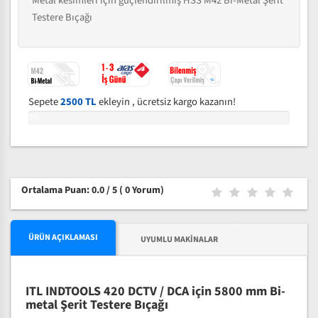
Metal kesimleri için güçlendirilmiş HSS M42 Bi-Metal Şerit
Testere Bıçağı
Sepete
2500 TL
ekleyin , ücretsiz kargo kazanın!
0%
Ortalama Puan: 0.0 / 5
( 0 Yorum)
ÜRÜN AÇIKLAMASI
UYUMLU MAKINALAR
ITL INDTOOLS 420 DCTV / DCA için 5800 mm Bi-
metal Şerit Testere Bıçağı