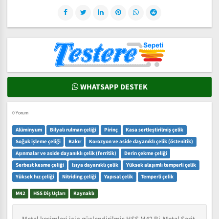
WHATSAPP DESTEK
0 Yorum
Alüminyum
Bilyalı rulman çeliği
Pirinç
Kasa sertleştirilmiş çelik
Soğuk işleme çeliği
Bakır
Korozyon ve aside dayanıklı çelik (östenitik)
Aşınmalar ve aside dayanıklı çelik (ferritik)
Derin çekme çeliği
Serbest kesme çeliği
Isıya dayanıklı çelik
Yüksek alaşımlı temperli çelik
Yüksek hız çeliği
Nitriding çeliği
Yapısal çelik
Temperli çelik
M42
HSS Diş Uçları
Kaynaklı