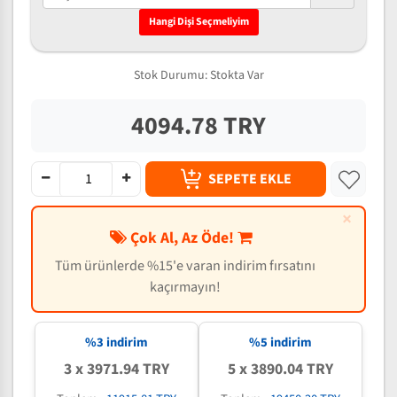
Hangi Dişi Seçmeliyim
Stok Durumu:
Stokta Var
4094.78 TRY
SEPETE EKLE
×
Çok Al, Az Öde!
Tüm ürünlerde %15'e varan indirim fırsatını
kaçırmayın!
%3 indirim
%5 indirim
3 x 3971.94 TRY
5 x 3890.04 TRY