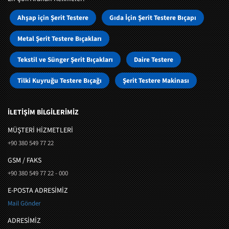
Ahşap için Şerit Testere
Gıda İçin Şerit Testere Bıçapı
Metal Şerit Testere Bıçakları
Tekstil ve Sünger Şerit Bıçakları
Daire Testere
Tilki Kuyruğu Testere Bıçağı
Şerit Testere Makinası
İLETİŞİM BİLGİLERİMİZ
MÜŞTERI HIZMETLERI
+90 380 549 77 22
GSM / FAKS
+90 380 549 77 22 - 000
E-POSTA ADRESİMİZ
Mail Gönder
ADRESİMİZ