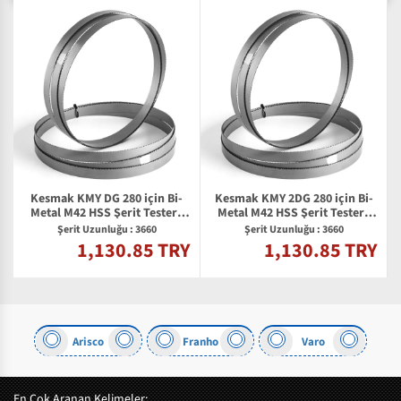
Kesmak KMY DG 280 için Bi-
Kesmak KMY 2DG 280 için Bi-
l
Metal M42 HSS Şerit Testere
Metal M42 HSS Şerit Testere
Bıçağı
Bıçağı
Şerit Uzunluğu : 3660
Şerit Uzunluğu : 3660
1,130.85 TRY
1,130.85 TRY
Y
Arisco
Franho
Varo
En Çok Aranan Kelimeler: