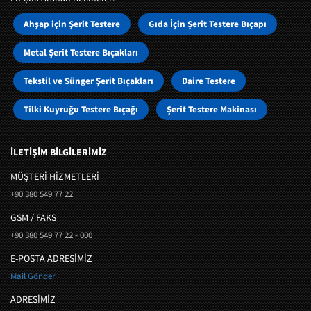
Ahşap için Şerit Testere
Gıda İçin Şerit Testere Bıçapı
Metal Şerit Testere Bıçakları
Tekstil ve Sünger Şerit Bıçakları
Daire Testere
Tilki Kuyruğu Testere Bıçağı
Şerit Testere Makinası
İLETİŞİM BİLGİLERİMİZ
MÜŞTERI HIZMETLERI
+90 380 549 77 22
GSM / FAKS
+90 380 549 77 22 - 000
E-POSTA ADRESİMİZ
Mail Gönder
ADRESİMİZ