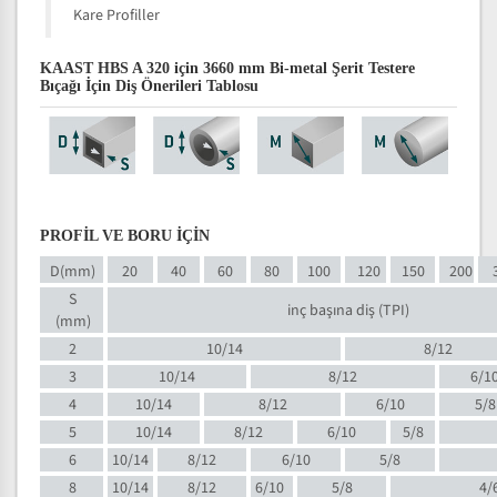
Kare Profiller
KAAST HBS A 320 için 3660 mm Bi-metal Şerit Testere
Bıçağı İçin Diş Önerileri Tablosu
PROFİL VE BORU İÇİN
D(mm)
20
40
60
80
100
120
150
200
S
inç başına diş (TPI)
(mm)
2
10/14
8/12
3
10/14
8/12
6/1
4
10/14
8/12
6/10
5/8
5
10/14
8/12
6/10
5/8
6
10/14
8/12
6/10
5/8
8
10/14
8/12
6/10
5/8
4/