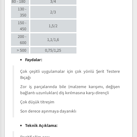
80 - 180
3/4
130 -
2/3
350
150 -
1,5/2
450
200 -
1,1/1,6
600
> 500
0,75/1,25
Faydalar:
Çok çeşitli uygulamalar için çok yönlü Şerit Testere
Bıçağı
Zor iş parçalarında bile (malzeme karışımı, değişen
bağlantı uzunlukları) diş kırılmasına karşı dirençli
Çok düşük titreşim
Son derece aşınmaya dayanıklı
Teknik Açıklama: