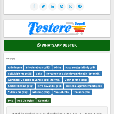
WHATSAPP DESTEK
0 Yorum
Alüminyum
Bilyalı rulman çeliği
Pirinç
Kasa sertleştirilmiş çelik
Soğuk işleme çeliği
Bakır
Korozyon ve aside dayanıklı çelik (östenitik)
Aşınmalar ve aside dayanıklı çelik (ferritik)
Derin çekme çeliği
Serbest kesme çeliği
Isıya dayanıklı çelik
Yüksek alaşımlı temperli çelik
Yüksek hız çeliği
Nitriding çeliği
Yapısal çelik
Temperli çelik
M42
HSS Diş Uçları
Kaynaklı