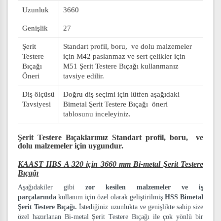
Uzunluk
3660
Genişlik
27
Şerit
Standart profil, boru, ve dolu malzemeler
Testere
için M42 paslanmaz ve sert çelikler için
Bıçağı
M51 Şerit Testere Bıçağı kullanmanız
Öneri
tavsiye edilir.
Diş ölçüsü
Doğru diş seçimi için lütfen aşağıdaki
Tavsiyesi
Bimetal Şerit Testere Bıçağı öneri
tablosunu inceleyiniz.
Şerit Testere Bıçaklarımız
Standart profil, boru, ve
dolu malzemeler
için uygundur.
KAAST HBS A 320 için 3660 mm Bi-metal Şerit Testere
Bıçağı
Aşağıdakiler gibi
zor kesilen malzemeler ve iş
parçalarında
kullanım için özel olarak geliştirilmiş
HSS Bimetal
Şerit Testere Bıçağı.
İstediğiniz uzunlukta ve genişlikte sahip size
özel hazırlanan Bi-metal Şerit Testere Bıçağı ile çok yönlü bir