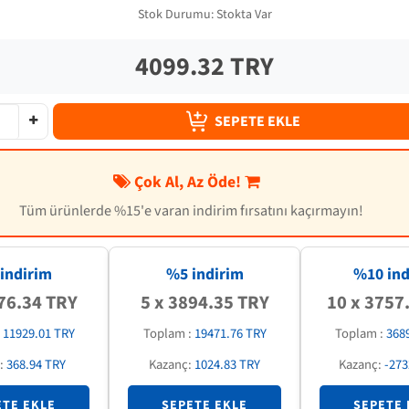
Stok Durumu:
Stokta Var
4099.32 TRY
SEPETE EKLE
Çok Al, Az Öde!
Tüm ürünlerde %15'e varan indirim fırsatını kaçırmayın!
indirim
%5 indirim
%
10
ind
76.34 TRY
5 x 3894.35 TRY
10 x 3757
:
11929.01 TRY
Toplam :
19471.76 TRY
Toplam :
368
:
368.94 TRY
Kazanç:
1024.83 TRY
Kazanç:
-273
ETE EKLE
SEPETE EKLE
SEPETE 