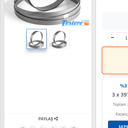
%3 
3 x 39
Toplam 
Kazanç
PAYLAŞ
SEP