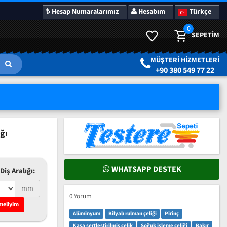
Hesap Numaralarımız
Hesabım
Türkçe
0
SEPETIM
LAR
SÜRPRIZ KAMPANYALAR
MÜŞTERI HIZMETLERI
+90 380 549 77 22
ğı
WHATSAPP DESTEK
Diş Aralığı:
mm
0 Yorum
meliyim
Alüminyum
Bilyalı rulman çeliği
Pirinç
Kasa sertleştirilmiş çelik
Soğuk işleme çeliği
Bakır