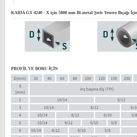
KAIDA GX 4240 - X için 5800 mm Bi-metal Şerit Testere Bıçağı İçin
PROFİL VE BORU İÇİN
D(mm)
20
40
60
80
100
120
150
200
S
inç başına diş (TPI)
(mm)
2
10/14
8/12
3
10/14
8/12
6/1
4
10/14
8/12
6/10
5/
5
10/14
8/12
6/10
5/8
6
10/14
8/12
6/10
5/8