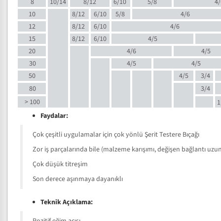
8
10/14
8/12
6/10
5/8
4/
10
8/12
6/10
5/8
4/6
12
8/12
6/10
4/6
15
8/12
6/10
4/5
20
4/6
4/5
30
4/5
4/5
50
4/5
3/4
80
3/4
> 100
1
Faydalar:
Çok çeşitli uygulamalar için çok yönlü Şerit Testere Bıçağı
Zor iş parçalarında bile (malzeme karışımı, değişen bağlantı uzunlu
Çok düşük titreşim
Son derece aşınmaya dayanıklı
Teknik Açıklama: