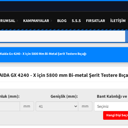
URUMSAL
KAMPANYALAR
BLOG
S.S.S
FIRSATLAR
İLETIŞIM
A YÜZDE 50 YE VARAN
3 LÜ SETLERDE AVANTAJLI FIYAT
Kaida Gx 4240 - X Için 5800 Mm Bi-Metal Şerit Testere Bıçağı
AIDA GX 4240 - X için 5800 mm Bi-metal Şerit Testere Bıça
nluk (mm):
Genişlik (mm):
Bant Kalınlığı ve 
mm
mm
Hangi Dişi Seç