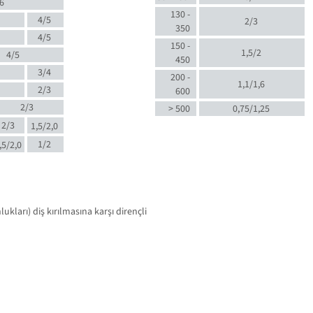
6
130 -
4/5
2/3
350
4/5
150 -
1,5/2
4/5
450
3/4
200 -
1,1/1,6
2/3
600
2/3
> 500
0,75/1,25
2/3
1,5/2,0
1/2
,5/2,0
kları) diş kırılmasına karşı dirençli