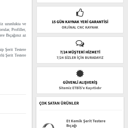
15 GÜN KAYNAK YERI GARANTISI
niz uzunlukta ve
ORJİNAL CNC KAYNAK
rular, Profiller,
tere Bıçağınız az
ip Şerit Testere
7/24 MÜŞTERİ HİZMETİ
lü Şerit Testere
7/24 SİZLER İÇİN BURADAYIZ
GÜVENLI ALIŞVERIŞ
Sitemiz ETBİS'e Kayıtlıdır
ÇOK SATAN ÜRÜNLER
Et Kemik Şerit Testere
Bıçağı