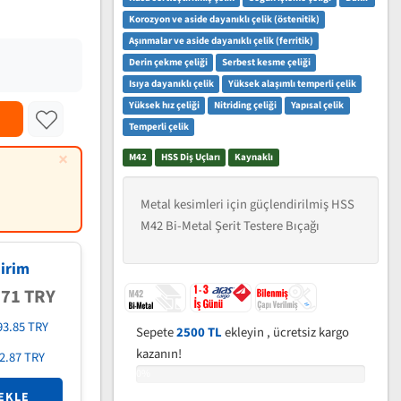
Korozyon ve aside dayanıklı çelik (östenitik)
Aşınmalar ve aside dayanıklı çelik (ferritik)
Derin çekme çeliği
Serbest kesme çeliği
Isıya dayanıklı çelik
Yüksek alaşımlı temperli çelik
Yüksek hız çeliği
Nitriding çeliği
Yapısal çelik
Temperli çelik
×
M42
HSS Diş Uçları
Kaynaklı
Metal kesimleri için güçlendirilmiş HSS
M42 Bi-Metal Şerit Testere Bıçağı
irim
.71 TRY
93.85 TRY
Sepete
2500 TL
ekleyin , ücretsiz kargo
kazanın!
2.87 TRY
0%
EKLE