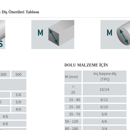
 Diş Önerileri Tablosu
DOLU MALZEME İÇİN
inç başına diş
300
500
M (mm)
(TPI)
)
>
10/14
25
5/8
15 - 40
8/12
0
5/8
25 - 50
6/10
8
4/6
35 - 70
5/8
4/6
50 - 120
4/6
4/6
80 - 180
3/4