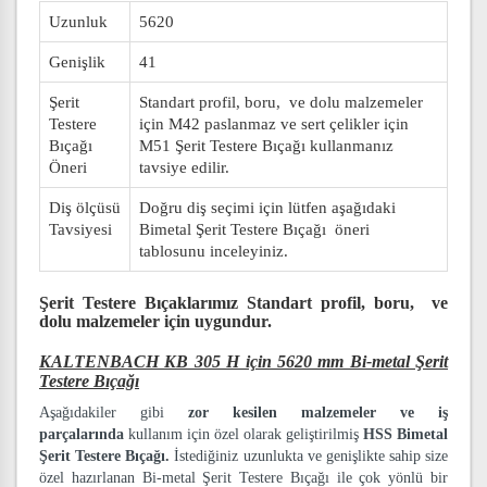
Uzunluk
5620
Genişlik
41
Şerit
Standart profil, boru, ve dolu malzemeler
Testere
için M42 paslanmaz ve sert çelikler için
Bıçağı
M51 Şerit Testere Bıçağı kullanmanız
Öneri
tavsiye edilir.
Diş ölçüsü
Doğru diş seçimi için lütfen aşağıdaki
Tavsiyesi
Bimetal Şerit Testere Bıçağı öneri
tablosunu inceleyiniz.
Şerit Testere Bıçaklarımız
Standart profil, boru, ve
dolu malzemeler
için uygundur.
KALTENBACH KB 305 H için 5620 mm Bi-metal Şerit
Testere Bıçağı
Aşağıdakiler gibi
zor kesilen malzemeler ve iş
parçalarında
kullanım için özel olarak geliştirilmiş
HSS Bimetal
Şerit Testere Bıçağı.
İstediğiniz uzunlukta ve genişlikte sahip size
özel hazırlanan Bi-metal Şerit Testere Bıçağı ile çok yönlü bir