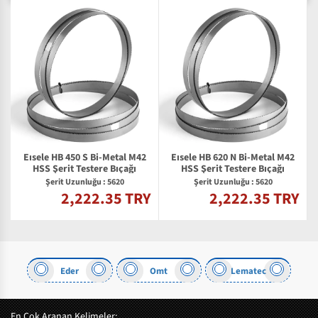
Eısele HB 450 S Bi-Metal M42
Eısele HB 620 N Bi-Metal M42
HSS Şerit Testere Bıçağı
HSS Şerit Testere Bıçağı
Şerit Uzunluğu : 5620
Şerit Uzunluğu : 5620
2,222.35 TRY
2,222.35 TRY
Y
Eder
Omt
Lematec
En Çok Aranan Kelimeler: