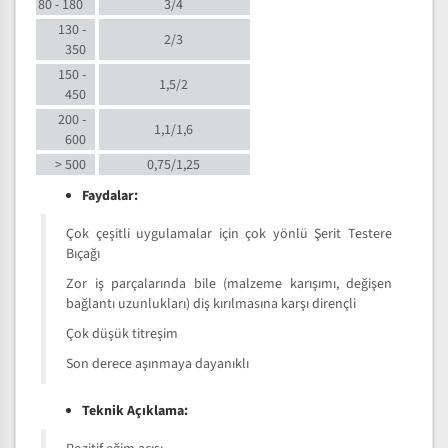
80 - 180
3/4
130 -
2/3
350
150 -
1,5/2
450
200 -
1,1/1,6
600
> 500
0,75/1,25
Faydalar:
Çok çeşitli uygulamalar için çok yönlü Şerit Testere
Bıçağı
Zor iş parçalarında bile (malzeme karışımı, değişen
bağlantı uzunlukları) diş kırılmasına karşı dirençli
Çok düşük titreşim
Son derece aşınmaya dayanıklı
Teknik Açıklama: