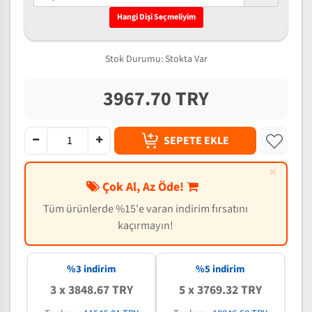
Hangi Dişi Seçmeliyim
Stok Durumu:
Stokta Var
3967.70 TRY
SEPETE EKLE
×
Çok Al, Az Öde!
Tüm ürünlerde %15'e varan indirim fırsatını
kaçırmayın!
%3 indirim
%5 indirim
3 x 3848.67 TRY
5 x 3769.32 TRY