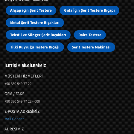
Ahşap için Şerit Testere
Gıda İçin Şerit Testere Bıçapı
Metal Şerit Testere Bıçakları
Tekstil ve Sünger Şerit Bıçakları
Daire Testere
Tilki Kuyruğu Testere Bıçağı
Şerit Testere Makinası
İLETİŞİM BİLGİLERİMİZ
MÜŞTERI HIZMETLERI
+90 380 549 77 22
GSM / FAKS
+90 380 549 77 22 - 000
E-POSTA ADRESİMİZ
Mail Gönder
ADRESİMİZ