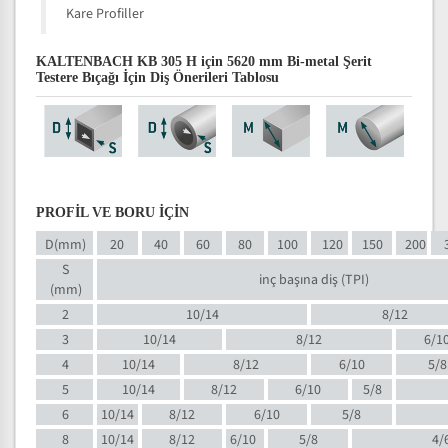
Kare Profiller
KALTENBACH KB 305 H için 5620 mm Bi-metal Şerit
Testere Bıçağı İçin Diş Önerileri Tablosu
PROFİL VE BORU İÇİN
D(mm)
20
40
60
80
100
120
150
200
S
inç başına diş (TPI)
(mm)
2
10/14
8/12
3
10/14
8/12
6/1
4
10/14
8/12
6/10
5/8
5
10/14
8/12
6/10
5/8
6
10/14
8/12
6/10
5/8
8
10/14
8/12
6/10
5/8
4/