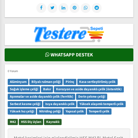
WHATSAPP DESTEK
0 Yorum
Alüminyum
Bilyalı rulman çeliği
Pirinç
Kasa sertleştirilmiş çelik
Soğuk işleme çeliği
Bakır
Korozyon ve aside dayanıklı çelik (östenitik)
Aşınmalar ve aside dayanıklı çelik (ferritik)
Derin çekme çeliği
Serbest kesme çeliği
Isıya dayanıklı çelik
Yüksek alaşımlı temperli çelik
Yüksek hız çeliği
Nitriding çeliği
Yapısal çelik
Temperli çelik
M42
HSS Diş Uçları
Kaynaklı