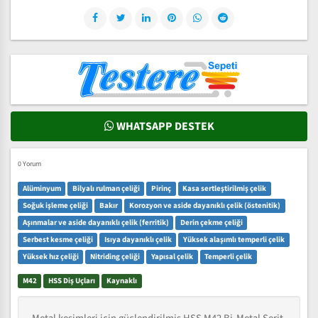
WHATSAPP DESTEK
0 Yorum
Alüminyum
Bilyalı rulman çeliği
Pirinç
Kasa sertleştirilmiş çelik
Soğuk işleme çeliği
Bakır
Korozyon ve aside dayanıklı çelik (östenitik)
Aşınmalar ve aside dayanıklı çelik (ferritik)
Derin çekme çeliği
Serbest kesme çeliği
Isıya dayanıklı çelik
Yüksek alaşımlı temperli çelik
Yüksek hız çeliği
Nitriding çeliği
Yapısal çelik
Temperli çelik
M42
HSS Diş Uçları
Kaynaklı