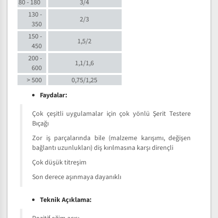
80 - 180
3/4
130 -
2/3
350
150 -
1,5/2
450
200 -
1,1/1,6
600
> 500
0,75/1,25
Faydalar:
Çok çeşitli uygulamalar için çok yönlü Şerit Testere
Bıçağı
Zor iş parçalarında bile (malzeme karışımı, değişen
bağlantı uzunlukları) diş kırılmasına karşı dirençli
Çok düşük titreşim
Son derece aşınmaya dayanıklı
Teknik Açıklama: