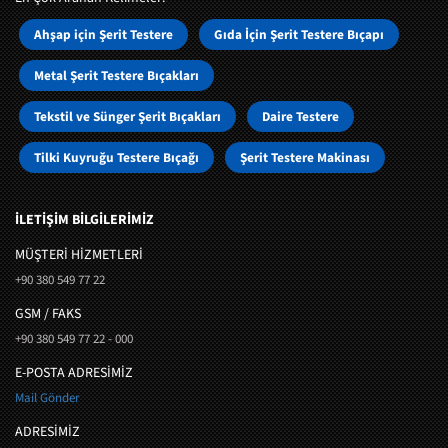
Ahşap için Şerit Testere
Gıda İçin Şerit Testere Bıçapı
Metal Şerit Testere Bıçakları
Tekstil ve Sünger Şerit Bıçakları
Daire Testere
Tilki Kuyruğu Testere Bıçağı
Şerit Testere Makinası
İLETİŞİM BİLGİLERİMİZ
MÜŞTERI HIZMETLERI
+90 380 549 77 22
GSM / FAKS
+90 380 549 77 22 - 000
E-POSTA ADRESİMİZ
Mail Gönder
ADRESİMİZ