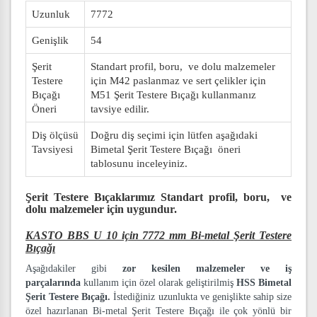
Uzunluk
7772
Genişlik
54
Şerit
Standart profil, boru, ve dolu malzemeler
Testere
için M42 paslanmaz ve sert çelikler için
Bıçağı
M51 Şerit Testere Bıçağı kullanmanız
Öneri
tavsiye edilir.
Diş ölçüsü
Doğru diş seçimi için lütfen aşağıdaki
Tavsiyesi
Bimetal Şerit Testere Bıçağı öneri
tablosunu inceleyiniz.
Şerit Testere Bıçaklarımız
Standart profil, boru, ve
dolu malzemeler
için uygundur.
KASTO BBS U 10 için 7772 mm Bi-metal Şerit Testere
Bıçağı
Aşağıdakiler gibi
zor kesilen malzemeler ve iş
parçalarında
kullanım için özel olarak geliştirilmiş
HSS Bimetal
Şerit Testere Bıçağı.
İstediğiniz uzunlukta ve genişlikte sahip size
özel hazırlanan Bi-metal Şerit Testere Bıçağı ile çok yönlü bir