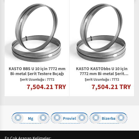
KASTO BBS U 10 için 7772 mm
KASTO KASTObbs U 10 için
l
Bi-metal Şerit Testere Bıçağı
7772 mm Bi-metal Şerit
Testere Bıçağı
Şerit Uzunluğu : 7772
Şerit Uzunluğu : 7772
7,504.21 TRY
7,504.21 TRY
Y
Mg
Proviel
Bizerba
En Çok Aranan Kelimeler: