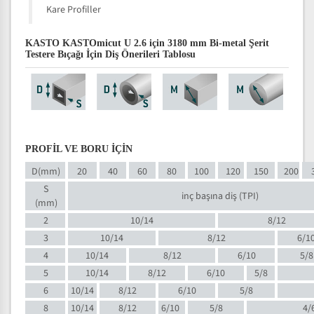
Kare Profiller
KASTO KASTOmicut U 2.6 için 3180 mm Bi-metal Şerit
Testere Bıçağı İçin Diş Önerileri Tablosu
PROFİL VE BORU İÇİN
D(mm)
20
40
60
80
100
120
150
200
S
inç başına diş (TPI)
(mm)
2
10/14
8/12
3
10/14
8/12
6/1
4
10/14
8/12
6/10
5/8
5
10/14
8/12
6/10
5/8
6
10/14
8/12
6/10
5/8
8
10/14
8/12
6/10
5/8
4/