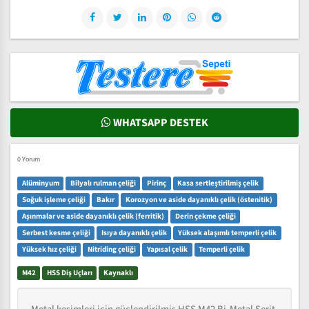
WHATSAPP DESTEK
0 Yorum
Alüminyum
Bilyalı rulman çeliği
Pirinç
Kasa sertleştirilmiş çelik
Soğuk işleme çeliği
Bakır
Korozyon ve aside dayanıklı çelik (östenitik)
Aşınmalar ve aside dayanıklı çelik (ferritik)
Derin çekme çeliği
Serbest kesme çeliği
Isıya dayanıklı çelik
Yüksek alaşımlı temperli çelik
Yüksek hız çeliği
Nitriding çeliği
Yapısal çelik
Temperli çelik
M42
HSS Diş Uçları
Kaynaklı