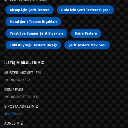
Ahşap için Şerit Testere
Gıda İçin Şerit Testere Bıçapı
Metal Şerit Testere Bıçakları
Tekstil ve Sünger Şerit Bıçakları
Daire Testere
Tilki Kuyruğu Testere Bıçağı
Şerit Testere Makinası
İLETİŞİM BİLGİLERİMİZ
MÜŞTERI HIZMETLERI
+90 380 549 77 22
GSM / FAKS
+90 380 549 77 22 - 000
E-POSTA ADRESİMİZ
Mail Gönder
ADRESİMİZ