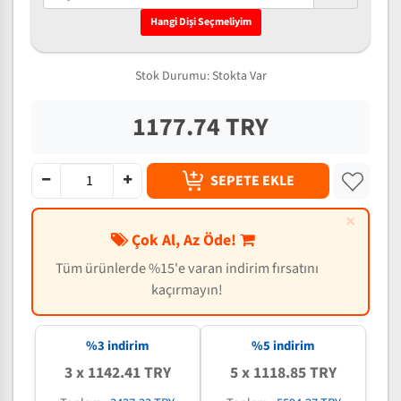
Hangi Dişi Seçmeliyim
Stok Durumu:
Stokta Var
1177.74 TRY
SEPETE EKLE
×
Çok Al, Az Öde!
Tüm ürünlerde %15'e varan indirim fırsatını
kaçırmayın!
%3 indirim
%5 indirim
3 x 1142.41 TRY
5 x 1118.85 TRY