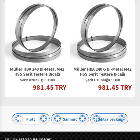
Müller HBA 240 Bi-Metal M42
Müller HBA 240 G Bi-Metal M42
HSS Şerit Testere Bıçağı
HSS Şerit Testere Bıçağı
Şerit Uzunluğu : 3180
Şerit Uzunluğu : 3180
981.45 TRY
981.45 TRY
Y
a
Flott
Sammic
Elektra beckum
En Çok Aranan Kelimeler: