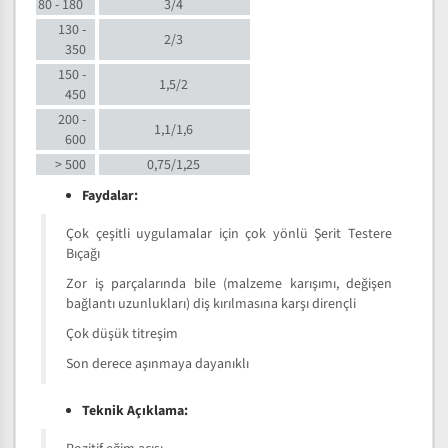
80 - 180
3/4
130 -
2/3
350
150 -
1,5/2
450
200 -
1,1/1,6
600
> 500
0,75/1,25
Faydalar:
Çok çeşitli uygulamalar için çok yönlü Şerit Testere
Bıçağı
Zor iş parçalarında bile (malzeme karışımı, değişen
bağlantı uzunlukları) diş kırılmasına karşı dirençli
Çok düşük titreşim
Son derece aşınmaya dayanıklı
Teknik Açıklama: