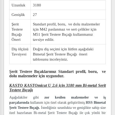
Uzunluk
3180
Genişlik
27
Şerit
Standart profil, boru, ve dolu malzemeler
Testere
için M42 paslanmaz ve sert çelikler için
Bıçağı
M51 Şerit Testere Bıçağı kullanmanız
Öneri
tavsiye edilir.
Diş ölçüsü
Doğru diş seçimi için lütfen aşağıdaki
Tavsiyesi
Bimetal Şerit Testere Bıçağı öneri
tablosunu inceleyiniz.
Şerit Testere Bıçaklarımız
Standart profil, boru, ve
dolu malzemeler
için uygundur.
KASTO KASTOmicut U 2.6 için 3180 mm Bi-metal Şerit
Testere Bıçağı
Aşağıdakiler gibi
zor kesilen malzemeler ve iş
parçalarında
kullanım için özel olarak geliştirilmiş
HSS Bimetal
Şerit Testere Bıçağı.
İstediğiniz uzunlukta ve genişlikte sahip size
özel hazırlanan Bi-metal Şerit Testere Bıçağı ile çok yönlü bir