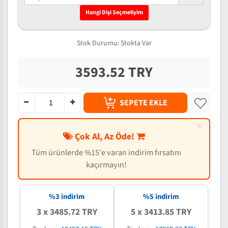
Hangi Dişi Seçmeliyim
Stok Durumu:
Stokta Var
3593.52 TRY
SEPETE EKLE
×
Çok Al, Az Öde!
Tüm ürünlerde %15'e varan indirim fırsatını
kaçırmayın!
%3 indirim
%5 indirim
3 x 3485.72 TRY
5 x 3413.85 TRY