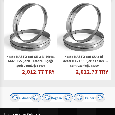
Kasto KASTO cut GE 3 Bi-Metal
Kasto KASTO cut GU 3 Bi-
2
M42 HSS Şerit Testere Bıçağı
Metal M42 HSS Şerit Testere
Bıçağı
Şerit Uzunluğu : 5090
Şerit Uzunluğu : 5090
2,012.77 TRY
2,012.77 TRY
Y
La Minerva
Boğaziçi
Felder
En Çok Aranan Kelimeler: