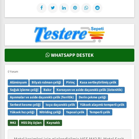
WHATSAPP DESTEK
0 Yorum
Alüminyum
Bilyalı rulman çeliği
Pirinç
Kasa sertleştirilmiş çelik
Soğuk işleme çeliği
Bakır
Korozyon ve aside dayanıklı çelik (östenitik)
Aşınmalar ve aside dayanıklı çelik (ferritik)
Derin çekme çeliği
Serbest kesme çeliği
Isıya dayanıklı çelik
Yüksek alaşımlı temperli çelik
Yüksek hız çeliği
Nitriding çeliği
Yapısal çelik
Temperli çelik
M42
HSS Diş Uçları
Kaynaklı