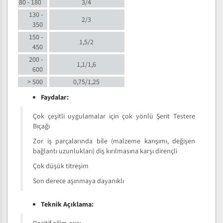
80 - 180
3/4
130 -
2/3
350
150 -
1,5/2
450
200 -
1,1/1,6
600
> 500
0,75/1,25
Faydalar:
Çok çeşitli uygulamalar için çok yönlü Şerit Testere
Bıçağı
Zor iş parçalarında bile (malzeme karışımı, değişen
bağlantı uzunlukları) diş kırılmasına karşı dirençli
Çok düşük titreşim
Son derece aşınmaya dayanıklı
Teknik Açıklama: