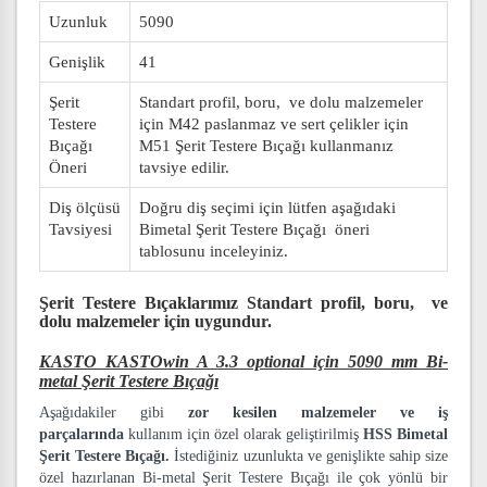
Uzunluk
5090
Genişlik
41
Şerit
Standart profil, boru, ve dolu malzemeler
Testere
için M42 paslanmaz ve sert çelikler için
Bıçağı
M51 Şerit Testere Bıçağı kullanmanız
Öneri
tavsiye edilir.
Diş ölçüsü
Doğru diş seçimi için lütfen aşağıdaki
Tavsiyesi
Bimetal Şerit Testere Bıçağı öneri
tablosunu inceleyiniz.
Şerit Testere Bıçaklarımız
Standart profil, boru, ve
dolu malzemeler
için uygundur.
KASTO KASTOwin A 3.3 optional için 5090 mm Bi-
metal Şerit Testere Bıçağı
Aşağıdakiler gibi
zor kesilen malzemeler ve iş
parçalarında
kullanım için özel olarak geliştirilmiş
HSS Bimetal
Şerit Testere Bıçağı.
İstediğiniz uzunlukta ve genişlikte sahip size
özel hazırlanan Bi-metal Şerit Testere Bıçağı ile çok yönlü bir