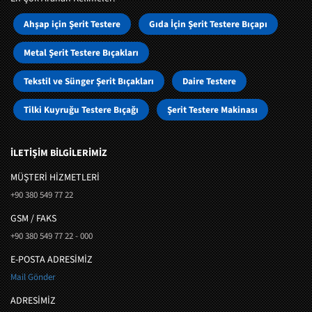
Ahşap için Şerit Testere
Gıda İçin Şerit Testere Bıçapı
Metal Şerit Testere Bıçakları
Tekstil ve Sünger Şerit Bıçakları
Daire Testere
Tilki Kuyruğu Testere Bıçağı
Şerit Testere Makinası
İLETİŞİM BİLGİLERİMİZ
MÜŞTERI HIZMETLERI
+90 380 549 77 22
GSM / FAKS
+90 380 549 77 22 - 000
E-POSTA ADRESİMİZ
Mail Gönder
ADRESİMİZ