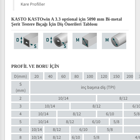
Kare Profiller
KASTO KASTOwin A 3.3 optional için 5090 mm Bi-metal
Şerit Testere Bıçağı İçin Diş Önerileri Tablosu
PROFİL VE BORU İÇİN
D(mm)
20
40
60
80
100
120
150
200
S
inç başına diş (TPI)
(mm)
2
10/14
8/12
3
10/14
8/12
6/1
4
10/14
8/12
6/10
5/8
5
10/14
8/12
6/10
5/8
6
10/14
8/12
6/10
5/8
8
10/14
8/12
6/10
5/8
4/