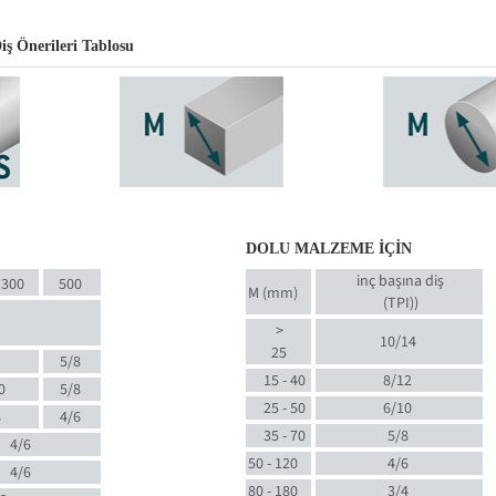
ş Önerileri Tablosu
DOLU MALZEME İÇİN
inç başına diş
300
500
M (mm)
(TPI)
)
>
10/14
25
5/8
15 - 40
8/12
0
5/8
25 - 50
6/10
8
4/6
35 - 70
5/8
4/6
50 - 120
4/6
4/6
80 - 180
3/4