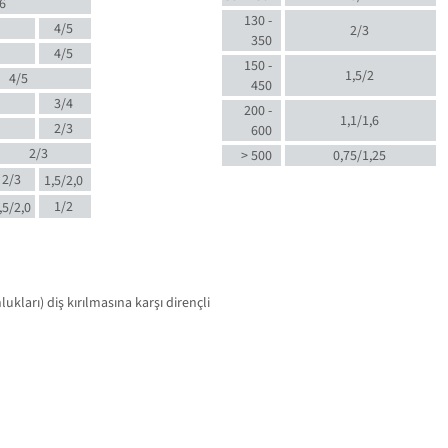
6
130 -
4/5
2/3
350
4/5
150 -
1,5/2
4/5
450
3/4
200 -
1,1/1,6
2/3
600
2/3
> 500
0,75/1,25
2/3
1,5/2,0
1/2
,5/2,0
kları) diş kırılmasına karşı dirençli