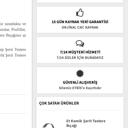
15 GÜN KAYNAK YERI GARANTISI
niz uzunlukta ve
ORJİNAL CNC KAYNAK
rular, Profiller,
tere Bıçağınız az
ip Şerit Testere
7/24 MÜŞTERİ HİZMETİ
lü Şerit Testere
7/24 SİZLER İÇİN BURADAYIZ
GÜVENLI ALIŞVERIŞ
Sitemiz ETBİS'e Kayıtlıdır
ÇOK SATAN ÜRÜNLER
Et Kemik Şerit Testere
Bıçağı