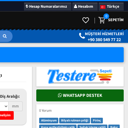
Hesap Numaralarımız
Hesabım
Türkçe
0
SEPETIM
LAR
SÜRPRIZ KAMPANYALAR
MÜŞTERI HIZMETLERI
+90 380 549 77 22
ı
WHATSAPP DESTEK
Diş Aralığı:
mm
0 Yorum
meliyim
Alüminyum
Bilyalı rulman çeliği
Pirinç
Kasa sertleştirilmiş çelik
Soğuk işleme çeliği
Bakır