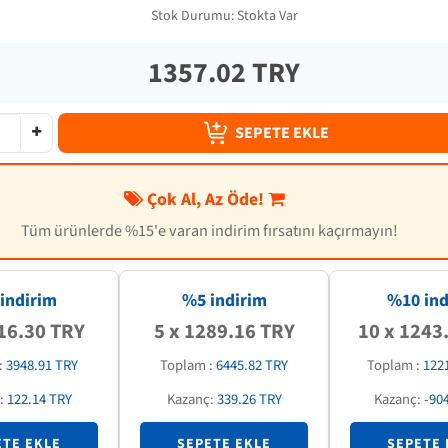
Stok Durumu:
Stokta Var
1357.02 TRY
SEPETE EKLE
Çok Al, Az Öde!
Tüm ürünlerde %15'e varan indirim fırsatını kaçırmayın!
indirim
%5 indirim
%
10
ind
16.30 TRY
5 x 1289.16 TRY
10 x 1243
:
3948.91 TRY
Toplam :
6445.82 TRY
Toplam :
122
:
122.14 TRY
Kazanç:
339.26 TRY
Kazanç:
-90
ETE EKLE
SEPETE EKLE
SEPETE 