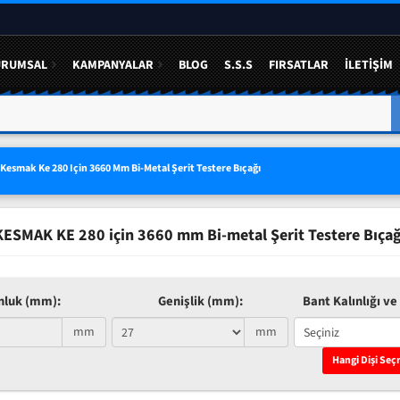
URUMSAL
KAMPANYALAR
BLOG
S.S.S
FIRSATLAR
İLETIŞIM
A YÜZDE 50 YE VARAN
3 LÜ SETLERDE AVANTAJLI FIYAT
Kesmak Ke 280 Için 3660 Mm Bi-Metal Şerit Testere Bıçağı
KESMAK KE 280 için 3660 mm Bi-metal Şerit Testere Bıçağ
nluk (mm):
Genişlik (mm):
Bant Kalınlığı ve 
mm
mm
Hangi Dişi Seç