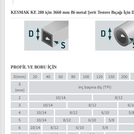
KESMAK KE 280 için 3660 mm Bi-metal Şerit Testere Bıçağı İçin Di
PROFİL VE BORU İÇİN
D(mm)
20
40
60
80
100
120
150
200
S
inç başına diş (TPI)
(mm)
2
10/14
8/12
3
10/14
8/12
6/1
4
10/14
8/12
6/10
5/
5
10/14
8/12
6/10
5/8
6
10/14
8/12
6/10
5/8