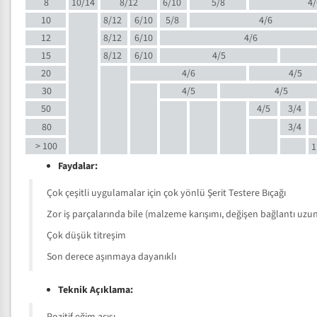
8
10/14
8/12
6/10
5/8
4/
10
8/12
6/10
5/8
4/6
12
8/12
6/10
4/6
15
8/12
6/10
4/5
20
4/6
4/5
30
4/5
4/5
50
4/5
3/4
80
3/4
> 100
1
Faydalar:
Çok çeşitli uygulamalar için çok yönlü Şerit Testere Bıçağı
Zor iş parçalarında bile (malzeme karışımı, değişen bağlantı uzunlu
Çok düşük titreşim
Son derece aşınmaya dayanıklı
Teknik Açıklama: