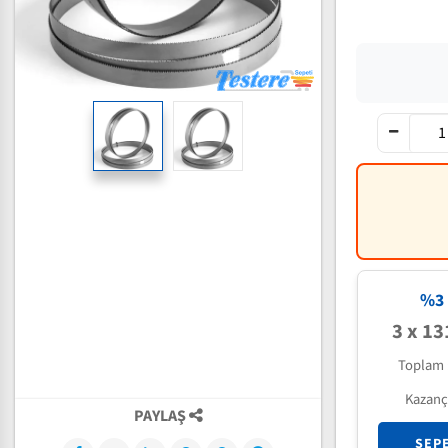
%3 
3 x 13
Toplam 
Kazanç
PAYLAŞ
SEP