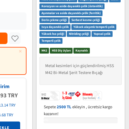
Korozyon ve aside dayanıklı çelik (östenitik)
Aşınmalar ve aside dayanıklı çelik (ferritik)
Derin çekme çeliği
Serbest kesme çeliği
Isıya dayanıklı çelik
Yüksek alaşımlı temperli çelik
Yüksek hız çeliği
Nitriding çeliği
Yapısal çelik
Temperli çelik
×
M42
HSS Diş Uçları
Kaynaklı
Metal kesimleri için güçlendirilmiş HSS
M42 Bi-Metal Şerit Testere Bıçağı
irim
.93 TRY
13.14 TRY
Sepete
2500 TL
ekleyin , ücretsiz kargo
kazanın!
4.68 TRY
0%
EKLE