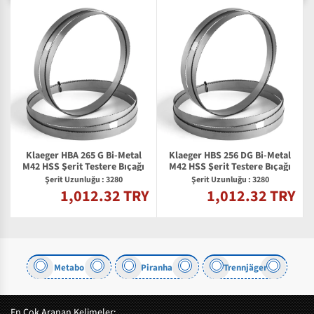
Klaeger HBA 265 G Bi-Metal
Klaeger HBS 256 DG Bi-Metal
2
M42 HSS Şerit Testere Bıçağı
M42 HSS Şerit Testere Bıçağı
Şerit Uzunluğu : 3280
Şerit Uzunluğu : 3280
1,012.32 TRY
1,012.32 TRY
Y
Metabo
Piranha
Trennjäger
En Çok Aranan Kelimeler: