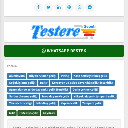
WHATSAPP DESTEK
0 Yorum
Alüminyum
Bilyalı rulman çeliği
Pirinç
Kasa sertleştirilmiş çelik
Soğuk işleme çeliği
Bakır
Korozyon ve aside dayanıklı çelik (östenitik)
Aşınmalar ve aside dayanıklı çelik (ferritik)
Derin çekme çeliği
Serbest kesme çeliği
Isıya dayanıklı çelik
Yüksek alaşımlı temperli çelik
Yüksek hız çeliği
Nitriding çeliği
Yapısal çelik
Temperli çelik
M42
HSS Diş Uçları
Kaynaklı