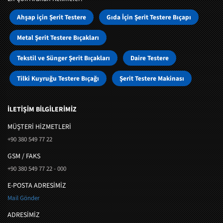
Ahşap için Şerit Testere
Gıda İçin Şerit Testere Bıçapı
Metal Şerit Testere Bıçakları
Tekstil ve Sünger Şerit Bıçakları
Daire Testere
Tilki Kuyruğu Testere Bıçağı
Şerit Testere Makinası
İLETİŞİM BİLGİLERİMİZ
MÜŞTERI HIZMETLERI
+90 380 549 77 22
GSM / FAKS
+90 380 549 77 22 - 000
E-POSTA ADRESİMİZ
Mail Gönder
ADRESİMİZ