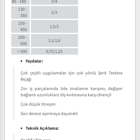
80 - 180
3/4
130 -
2/3
350
150 -
1,5/2
450
200 -
1,1/1,6
600
> 500
0,75/1,25
Faydalar:
Çok çeşitli uygulamalar için çok yönlü Şerit Testere
Bıçağı
Zor iş parçalarında bile (malzeme karışımı, değişen
bağlantı uzunlukları) diş kırılmasına karşı dirençli
Çok düşük titreşim
Son derece aşınmaya dayanıklı
Teknik Açıklama: