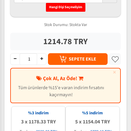
Hangi Dişi Seçmeliyim
Stok Durumu:
Stokta Var
1214.78 TRY
SEPETE EKLE
×
Çok Al, Az Öde!
Tüm ürünlerde %15'e varan indirim fırsatını
kaçırmayın!
%3 indirim
%5 indirim
3 x 1178.33 TRY
5 x 1154.04 TRY