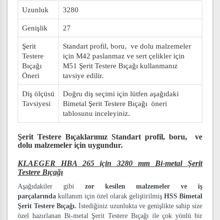
Uzunluk
3280
Genişlik
27
Şerit
Standart profil, boru, ve dolu malzemeler
Testere
için M42 paslanmaz ve sert çelikler için
Bıçağı
M51 Şerit Testere Bıçağı kullanmanız
Öneri
tavsiye edilir.
Diş ölçüsü
Doğru diş seçimi için lütfen aşağıdaki
Tavsiyesi
Bimetal Şerit Testere Bıçağı öneri
tablosunu inceleyiniz.
Şerit Testere Bıçaklarımız
Standart profil, boru, ve
dolu malzemeler
için uygundur.
KLAEGER HBA 265 için 3280 mm Bi-metal Şerit
Testere Bıçağı
Aşağıdakiler gibi
zor kesilen malzemeler ve iş
parçalarında
kullanım için özel olarak geliştirilmiş
HSS Bimetal
Şerit Testere Bıçağı.
İstediğiniz uzunlukta ve genişlikte sahip size
özel hazırlanan Bi-metal Şerit Testere Bıçağı ile çok yönlü bir