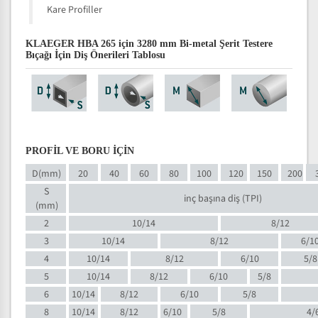
Kare Profiller
KLAEGER HBA 265 için 3280 mm Bi-metal Şerit Testere
Bıçağı İçin Diş Önerileri Tablosu
PROFİL VE BORU İÇİN
D(mm)
20
40
60
80
100
120
150
200
S
inç başına diş (TPI)
(mm)
2
10/14
8/12
3
10/14
8/12
6/1
4
10/14
8/12
6/10
5/8
5
10/14
8/12
6/10
5/8
6
10/14
8/12
6/10
5/8
8
10/14
8/12
6/10
5/8
4/