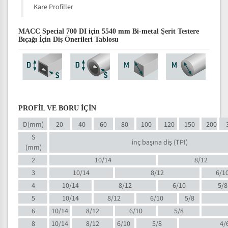
Kare Profiller
MACC Special 700 DI için 5540 mm Bi-metal Şerit Testere
Bıçağı İçin Diş Önerileri Tablosu
PROFİL VE BORU İÇİN
D(mm)
20
40
60
80
100
120
150
200
S
inç başına diş (TPI)
(mm)
2
10/14
8/12
3
10/14
8/12
6/1
4
10/14
8/12
6/10
5/8
5
10/14
8/12
6/10
5/8
6
10/14
8/12
6/10
5/8
8
10/14
8/12
6/10
5/8
4/