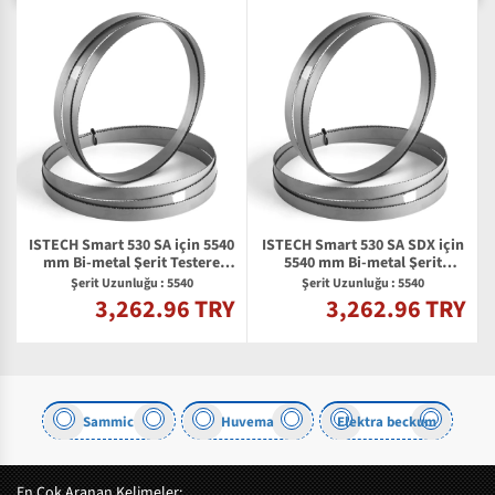
ISTECH Smart 530 SA için 5540
ISTECH Smart 530 SA SDX için
mm Bi-metal Şerit Testere
5540 mm Bi-metal Şerit
Bıçağı
Testere Bıçağı
Şerit Uzunluğu : 5540
Şerit Uzunluğu : 5540
3,262.96 TRY
3,262.96 TRY
Y
Sammic
Huvema
Elektra beckum
En Çok Aranan Kelimeler: