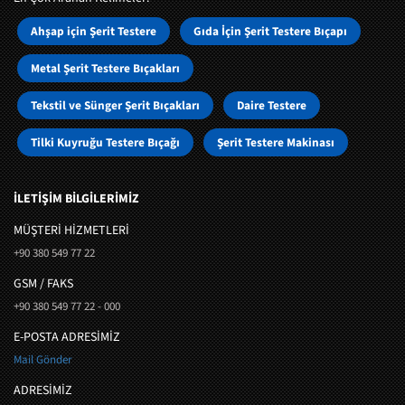
Ahşap için Şerit Testere
Gıda İçin Şerit Testere Bıçapı
Metal Şerit Testere Bıçakları
Tekstil ve Sünger Şerit Bıçakları
Daire Testere
Tilki Kuyruğu Testere Bıçağı
Şerit Testere Makinası
İLETİŞİM BİLGİLERİMİZ
MÜŞTERI HIZMETLERI
+90 380 549 77 22
GSM / FAKS
+90 380 549 77 22 - 000
E-POSTA ADRESİMİZ
Mail Gönder
ADRESİMİZ