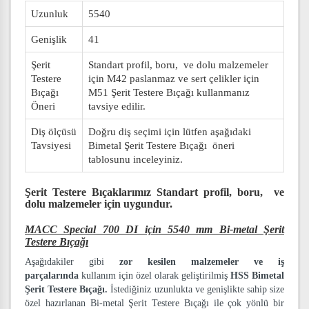
Uzunluk
5540
Genişlik
41
Şerit
Standart profil, boru, ve dolu malzemeler
Testere
için M42 paslanmaz ve sert çelikler için
Bıçağı
M51 Şerit Testere Bıçağı kullanmanız
Öneri
tavsiye edilir.
Diş ölçüsü
Doğru diş seçimi için lütfen aşağıdaki
Tavsiyesi
Bimetal Şerit Testere Bıçağı öneri
tablosunu inceleyiniz.
Şerit Testere Bıçaklarımız
Standart profil, boru, ve
dolu malzemeler
için uygundur.
MACC Special 700 DI için 5540 mm Bi-metal Şerit
Testere Bıçağı
Aşağıdakiler gibi
zor kesilen malzemeler ve iş
parçalarında
kullanım için özel olarak geliştirilmiş
HSS Bimetal
Şerit Testere Bıçağı.
İstediğiniz uzunlukta ve genişlikte sahip size
özel hazırlanan Bi-metal Şerit Testere Bıçağı ile çok yönlü bir