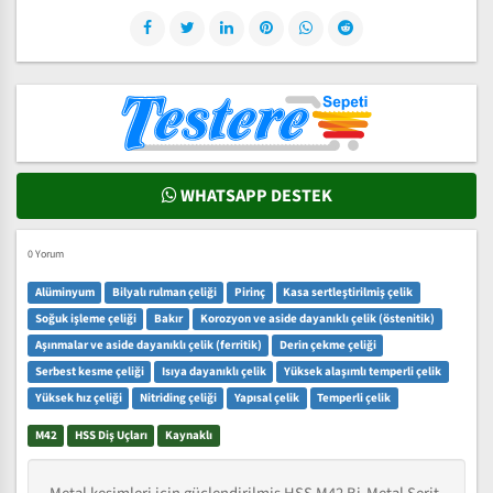
WHATSAPP DESTEK
0 Yorum
Alüminyum
Bilyalı rulman çeliği
Pirinç
Kasa sertleştirilmiş çelik
Soğuk işleme çeliği
Bakır
Korozyon ve aside dayanıklı çelik (östenitik)
Aşınmalar ve aside dayanıklı çelik (ferritik)
Derin çekme çeliği
Serbest kesme çeliği
Isıya dayanıklı çelik
Yüksek alaşımlı temperli çelik
Yüksek hız çeliği
Nitriding çeliği
Yapısal çelik
Temperli çelik
M42
HSS Diş Uçları
Kaynaklı