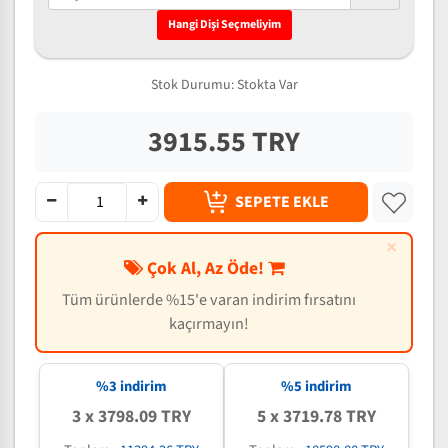
Hangi Dişi Seçmeliyim
Stok Durumu:
Stokta Var
3915.55 TRY
SEPETE EKLE
×
Çok Al, Az Öde!
Tüm ürünlerde %15'e varan indirim fırsatını
kaçırmayın!
%3 indirim
%5 indirim
3 x 3798.09 TRY
5 x 3719.78 TRY