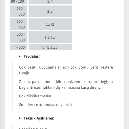
80 - 180
3/4
130 -
2/3
350
150 -
1,5/2
450
200 -
1,1/1,6
600
> 500
0,75/1,25
Faydalar:
Çok çeşitli uygulamalar için çok yönlü Şerit Testere
Bıçağı
Zor iş parçalarında bile (malzeme karışımı, değişen
bağlantı uzunlukları) diş kırılmasına karşı dirençli
Çok düşük titreşim
Son derece aşınmaya dayanıklı
Teknik Açıklama: