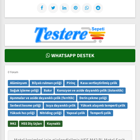
WHATSAPP DESTEK
0 Yorum
Alüminyum
Bilyalı rulman çeliği
Pirinç
Kasa sertleştirilmiş çelik
Soğuk işleme çeliği
Bakır
Korozyon ve aside dayanıklı çelik (östenitik)
Aşınmalar ve aside dayanıklı çelik (ferritik)
Derin çekme çeliği
Serbest kesme çeliği
Isıya dayanıklı çelik
Yüksek alaşımlı temperli çelik
Yüksek hız çeliği
Nitriding çeliği
Yapısal çelik
Temperli çelik
M42
HSS Diş Uçları
Kaynaklı