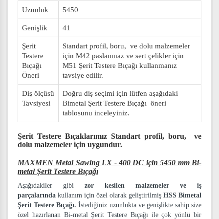
Uzunluk
5450
Genişlik
41
Şerit
Standart profil, boru, ve dolu malzemeler
Testere
için M42 paslanmaz ve sert çelikler için
Bıçağı
M51 Şerit Testere Bıçağı kullanmanız
Öneri
tavsiye edilir.
Diş ölçüsü
Doğru diş seçimi için lütfen aşağıdaki
Tavsiyesi
Bimetal Şerit Testere Bıçağı öneri
tablosunu inceleyiniz.
Şerit Testere Bıçaklarımız
Standart profil, boru, ve
dolu malzemeler
için uygundur.
MAXMEN Metal Sawing LX - 400 DC için 5450 mm Bi-
metal Şerit Testere Bıçağı
Aşağıdakiler gibi
zor kesilen malzemeler ve iş
parçalarında
kullanım için özel olarak geliştirilmiş
HSS Bimetal
Şerit Testere Bıçağı.
İstediğiniz uzunlukta ve genişlikte sahip size
özel hazırlanan Bi-metal Şerit Testere Bıçağı ile çok yönlü bir