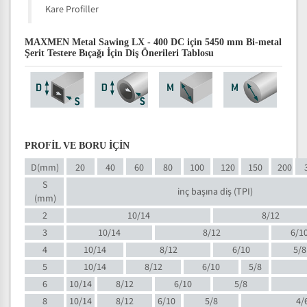
Kare Profiller
MAXMEN Metal Sawing LX - 400 DC için 5450 mm Bi-metal
Şerit Testere Bıçağı İçin Diş Önerileri Tablosu
PROFİL VE BORU İÇİN
D(mm)
20
40
60
80
100
120
150
200
S
inç başına diş (TPI)
(mm)
2
10/14
8/12
3
10/14
8/12
6/1
4
10/14
8/12
6/10
5/8
5
10/14
8/12
6/10
5/8
6
10/14
8/12
6/10
5/8
8
10/14
8/12
6/10
5/8
4/