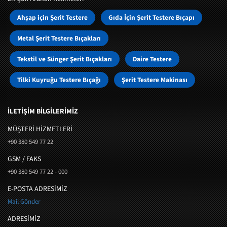
Ahşap için Şerit Testere
Gıda İçin Şerit Testere Bıçapı
Metal Şerit Testere Bıçakları
Tekstil ve Sünger Şerit Bıçakları
Daire Testere
Tilki Kuyruğu Testere Bıçağı
Şerit Testere Makinası
İLETİŞİM BİLGİLERİMİZ
MÜŞTERI HIZMETLERI
+90 380 549 77 22
GSM / FAKS
+90 380 549 77 22 - 000
E-POSTA ADRESİMİZ
Mail Gönder
ADRESİMİZ