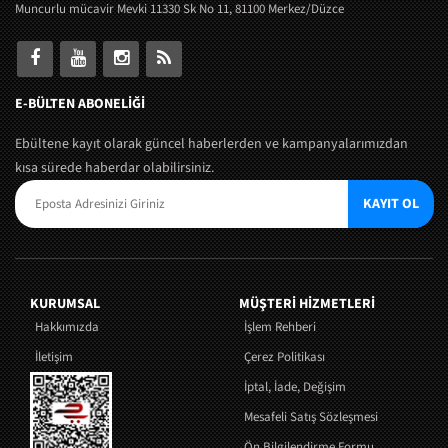
Muncurlu mücavir Mevki 11330 Sk No 11, 81100 Merkez/Düzce
E-BÜLTEN ABONELİĞİ
Ebültene kayıt olarak güncel haberlerden ve kampanyalarımızdan
kısa sürede haberdar olabilirsiniz.
KAYIT OL
KURUMSAL
MÜŞTERI HIZMETLERI
Hakkımızda
İşlem Rehberi
İletişim
Çerez Politikası
İptal, İade, Değişim
Mesafeli Satış Sözleşmesi
Ön Bilgilendirme Formu