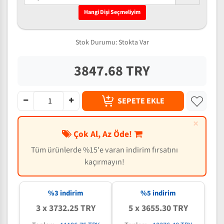
Hangi Dişi Seçmeliyim
Stok Durumu:
Stokta Var
3847.68 TRY
SEPETE EKLE
×
Çok Al, Az Öde!
Tüm ürünlerde %15'e varan indirim fırsatını
kaçırmayın!
%3 indirim
%5 indirim
3 x 3732.25 TRY
5 x 3655.30 TRY