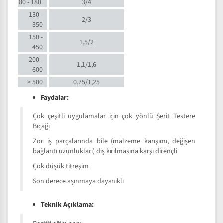
80 - 180
3/4
130 -
2/3
350
150 -
1,5/2
450
200 -
1,1/1,6
600
> 500
0,75/1,25
Faydalar:
Çok çeşitli uygulamalar için çok yönlü Şerit Testere
Bıçağı
Zor iş parçalarında bile (malzeme karışımı, değişen
bağlantı uzunlukları) diş kırılmasına karşı dirençli
Çok düşük titreşim
Son derece aşınmaya dayanıklı
Teknik Açıklama: