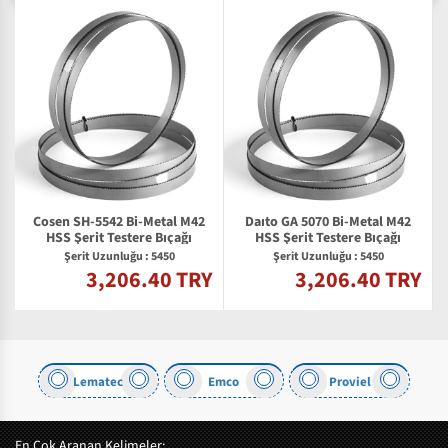
Cosen SH-5542 Bi-Metal M42
Daıto GA 5070 Bi-Metal M42
2
HSS Şerit Testere Bıçağı
HSS Şerit Testere Bıçağı
Şerit Uzunluğu : 5450
Şerit Uzunluğu : 5450
3,206.40 TRY
3,206.40 TRY
Y
Lematec
Emco
Proviel
En Çok Aranan Kelimeler: