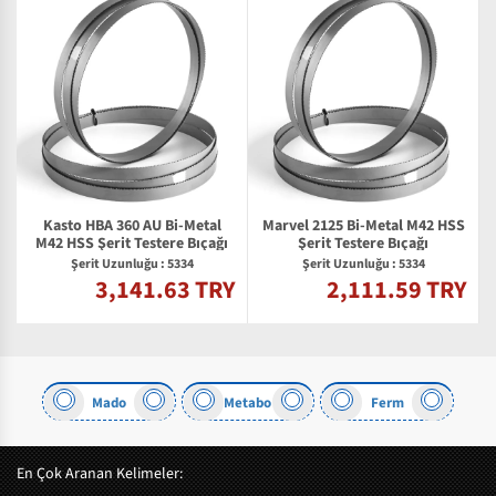
Kasto HBA 360 AU Bi-Metal
Marvel 2125 Bi-Metal M42 HSS
M42 HSS Şerit Testere Bıçağı
Şerit Testere Bıçağı
Şerit Uzunluğu : 5334
Şerit Uzunluğu : 5334
3,141.63 TRY
2,111.59 TRY
Y
Mado
Metabo
Ferm
En Çok Aranan Kelimeler: