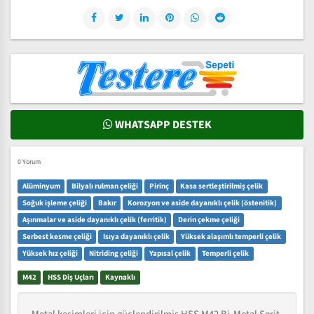
WHATSAPP DESTEK
0 Yorum
Alüminyum
Bilyalı rulman çeliği
Pirinç
Kasa sertleştirilmiş çelik
Soğuk işleme çeliği
Bakır
Korozyon ve aside dayanıklı çelik (östenitik)
Aşınmalar ve aside dayanıklı çelik (ferritik)
Derin çekme çeliği
Serbest kesme çeliği
Isıya dayanıklı çelik
Yüksek alaşımlı temperli çelik
Yüksek hız çeliği
Nitriding çeliği
Yapısal çelik
Temperli çelik
M42
HSS Diş Uçları
Kaynaklı