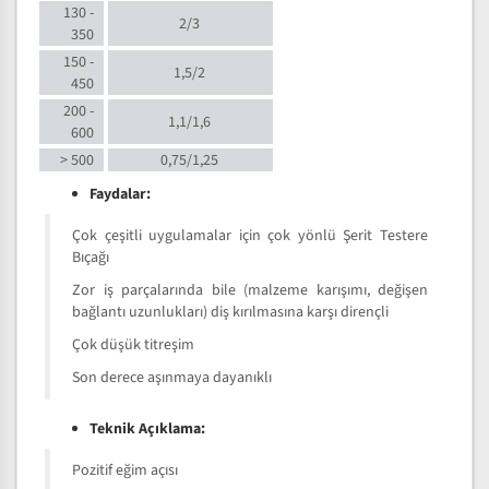
130 -
2/3
350
150 -
1,5/2
450
200 -
1,1/1,6
600
> 500
0,75/1,25
Faydalar:
Çok çeşitli uygulamalar için çok yönlü Şerit Testere
Bıçağı
Zor iş parçalarında bile (malzeme karışımı, değişen
bağlantı uzunlukları) diş kırılmasına karşı dirençli
Çok düşük titreşim
Son derece aşınmaya dayanıklı
Teknik Açıklama:
Pozitif eğim açısı