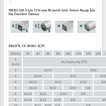
MEBA 420 A için 5334 mm Bi-metal Şerit Testere Bıçağı İçin
Diş Önerileri Tablosu
PROFİL VE BORU İÇİN
D(mm)
20
40
60
80
100
120
150
200
S
inç başına diş (TPI)
(mm)
2
10/14
8/12
3
10/14
8/12
6/1
4
10/14
8/12
6/10
5/8
5
10/14
8/12
6/10
5/8
6
10/14
8/12
6/10
5/8
8
10/14
8/12
6/10
5/8
4/
10
8/12
6/10
5/8
4/6