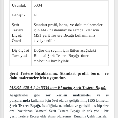
Uzunluk
5334
Genişlik
41
Şerit
Standart profil, boru, ve dolu malzemeler
Testere
için M42 paslanmaz ve sert çelikler için
Bıçağı
M51 Şerit Testere Bıçağı kullanmanız
Öneri
tavsiye edilir.
Diş ölçüsü
Doğru diş seçimi için lütfen aşağıdaki
Tavsiyesi
Bimetal Şerit Testere Bıçağı öneri
tablosunu inceleyiniz.
Şerit Testere Bıçaklarımız
Standart profil, boru, ve
dolu malzemeler
için uygundur.
MEBA 420 A için 5334 mm Bi-metal Şerit Testere Bıçağı
Aşağıdakiler gibi
zor kesilen malzemeler ve iş
parçalarında
kullanım için özel olarak geliştirilmiş
HSS Bimetal
Şerit Testere Bıçağı.
İstediğiniz uzunlukta ve genişlikte sahip size
özel hazırlanan Bi-metal Şerit Testere Bıçağı ile çok yönlü bir
Şerit Testere Bıçağı elde etmiş olursunuz. Bununla Çelik Kirişler,