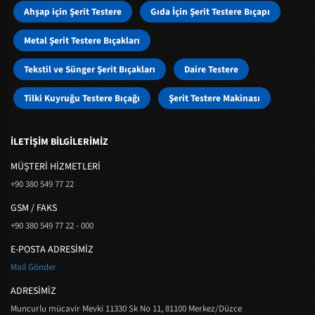
Ahşap için Şerit Testere
Gıda İçin Şerit Testere Bıçapı
Metal Şerit Testere Bıçakları
Tekstil ve Sünger Şerit Bıçakları
Daire Testere
Tilki Kuyruğu Testere Bıçağı
Şerit Testere Makinası
İLETİŞİM BİLGİLERİMİZ
MÜŞTERI HIZMETLERI
+90 380 549 77 22
GSM / FAKS
+90 380 549 77 22 - 000
E-POSTA ADRESİMİZ
Mail Gönder
ADRESİMİZ
Muncurlu mücavir Mevki 11330 Sk No 11, 81100 Merkez/Düzce