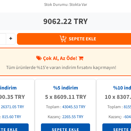
Stok Durumu:
Stokta Var
9062.22 TRY
SEPETE EKLE
Çok Al, Az Öde!
Tüm ürünlerde %15'e varan indirim fırsatını kaçırmayın!
indirim
%5 indirim
%
10
ind
90.35 TRY
5 x 8609.11 TRY
10 x 8307
:
26371.05 TRY
Toplam :
43045.53 TRY
Toplam :
815
:
815.60 TRY
Kazanç:
2265.55 TRY
Kazanç:
-604
ETE EKLE
SEPETE EKLE
SEPETE 