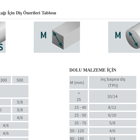
ğı İçin Diş Önerileri Tablosu
DOLU MALZEME İÇİN
inç başına diş
300
500
M (mm)
(TPI)
)
>
10/14
25
5/8
15 - 40
8/12
0
5/8
25 - 50
6/10
8
4/6
35 - 70
5/8
4/6
50 - 120
4/6
4/6
80 - 180
3/4