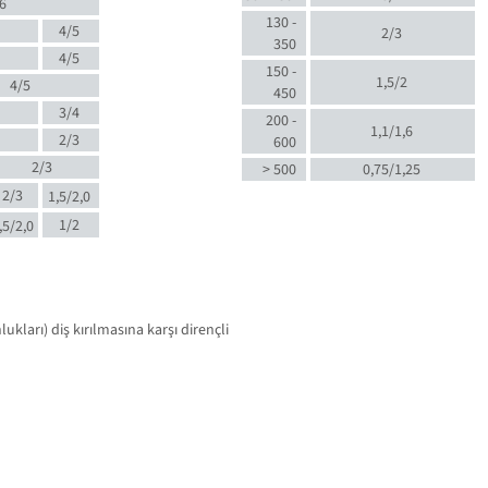
6
130 -
4/5
2/3
350
4/5
150 -
1,5/2
4/5
450
3/4
200 -
1,1/1,6
2/3
600
2/3
> 500
0,75/1,25
2/3
1,5/2,0
1/2
,5/2,0
kları) diş kırılmasına karşı dirençli