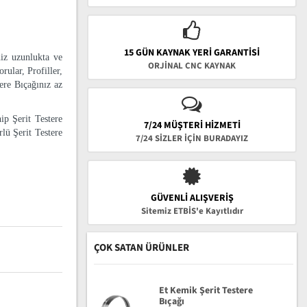
15 GÜN KAYNAK YERI GARANTISI
niz uzunlukta ve
ORJİNAL CNC KAYNAK
rular, Profiller,
tere Bıçağınız az
ip Şerit Testere
7/24 MÜŞTERİ HİZMETİ
lü Şerit Testere
7/24 SİZLER İÇİN BURADAYIZ
GÜVENLI ALIŞVERIŞ
Sitemiz ETBİS'e Kayıtlıdır
ÇOK SATAN ÜRÜNLER
Et Kemik Şerit Testere
Bıçağı