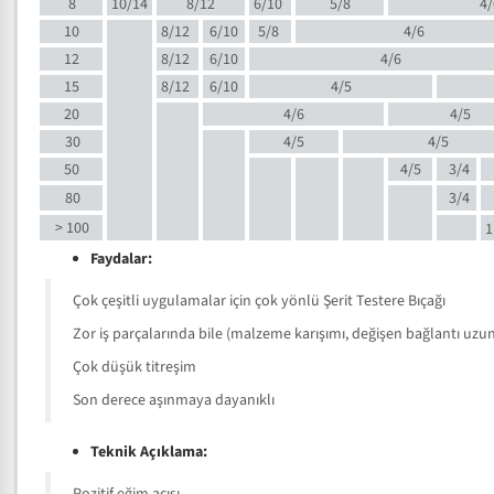
8
10/14
8/12
6/10
5/8
4/
10
8/12
6/10
5/8
4/6
12
8/12
6/10
4/6
15
8/12
6/10
4/5
20
4/6
4/5
30
4/5
4/5
50
4/5
3/4
80
3/4
> 100
1
Faydalar:
Çok çeşitli uygulamalar için çok yönlü Şerit Testere Bıçağı
Zor iş parçalarında bile (malzeme karışımı, değişen bağlantı uzunlu
Çok düşük titreşim
Son derece aşınmaya dayanıklı
Teknik Açıklama: