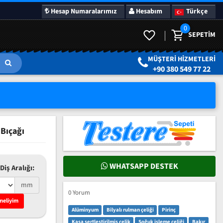
Hesap Numaralarımız
Hesabım
Türkçe
0
SEPETIM
LAR
SÜRPRIZ KAMPANYALAR
MÜŞTERI HIZMETLERI
+90 380 549 77 22
 Bıçağı
WHATSAPP DESTEK
Diş Aralığı:
mm
0 Yorum
meliyim
Alüminyum
Bilyalı rulman çeliği
Pirinç
Kasa sertleştirilmiş çelik
Soğuk işleme çeliği
Bakır