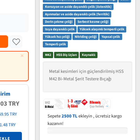
Korozyon ve aside dayanıklı çelik (östenitik)
Aşınmalar ve aside dayanıklı çelik (ferritik)
Derin çekme çeliği
Serbest kesme çeliği
Isıya dayanıklı çelik
Yüksek alaşımlı temperli çelik
Yüksek hız çeliği
Nitriding çeliği
Yapısal çelik
Temperli çelik
×
M42
HSS Diş Uçları
Kaynaklı
Metal kesimleri için güçlendirilmiş HSS
M42 Bi-Metal Şerit Testere Bıçağı
irim
.03 TRY
59.95 TRY
Sepete
2500 TL
ekleyin , ücretsiz kargo
kazanın!
1.48 TRY
0%
EKLE