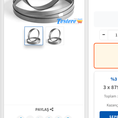
%3 
3 x 87
Toplam 
Kazanç
PAYLAŞ
SEP