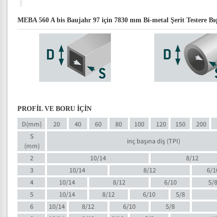
MEBA 560 A bis Baujahr 97 için 7830 mm Bi-metal Şerit Testere Bıça
PROFİL VE BORU İÇİN
D(mm)
20
40
60
80
100
120
150
200
S
inç başına diş (TPI)
(mm)
2
10/14
8/12
3
10/14
8/12
6/1
4
10/14
8/12
6/10
5/
5
10/14
8/12
6/10
5/8
6
10/14
8/12
6/10
5/8