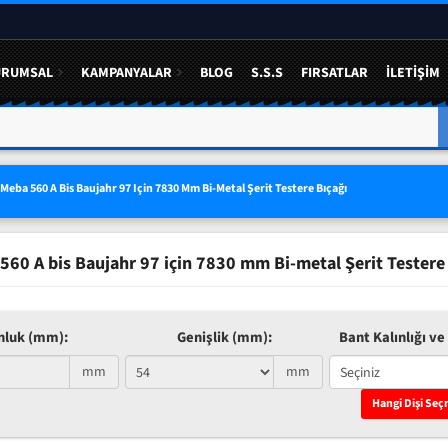
URUMSAL
KAMPANYALAR
BLOG
S.S.S
FIRSATLAR
İLETIŞIM
A YÜZDE 50 YE VARAN
3 LÜ SETLERDE AVANTAJLI FIYAT
Meba 560 A Bis Baujahr 97 Için 7830 Mm Bi-Metal Şerit Testere Bıçağı
60 A bis Baujahr 97 için 7830 mm Bi-metal Şerit Testere
nluk (mm):
Genişlik (mm):
Bant Kalınlığı ve 
mm
mm
Hangi Dişi Seç