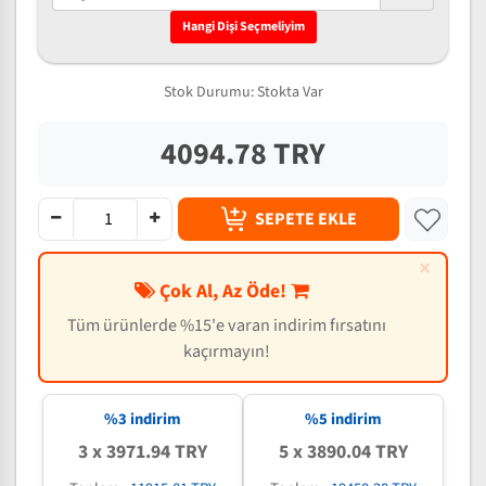
Hangi Dişi Seçmeliyim
Stok Durumu:
Stokta Var
4094.78 TRY
SEPETE EKLE
×
Çok Al, Az Öde!
Tüm ürünlerde %15'e varan indirim fırsatını
kaçırmayın!
%3 indirim
%5 indirim
3 x 3971.94 TRY
5 x 3890.04 TRY