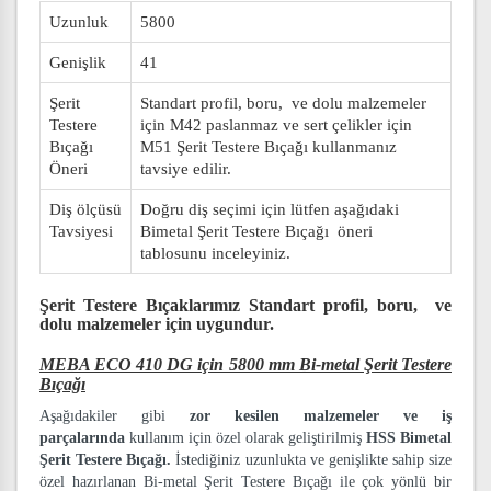
Uzunluk
5800
Genişlik
41
Şerit
Standart profil, boru, ve dolu malzemeler
Testere
için M42 paslanmaz ve sert çelikler için
Bıçağı
M51 Şerit Testere Bıçağı kullanmanız
Öneri
tavsiye edilir.
Diş ölçüsü
Doğru diş seçimi için lütfen aşağıdaki
Tavsiyesi
Bimetal Şerit Testere Bıçağı öneri
tablosunu inceleyiniz.
Şerit Testere Bıçaklarımız
Standart profil, boru, ve
dolu malzemeler
için uygundur.
MEBA ECO 410 DG için 5800 mm Bi-metal Şerit Testere
Bıçağı
Aşağıdakiler gibi
zor kesilen malzemeler ve iş
parçalarında
kullanım için özel olarak geliştirilmiş
HSS Bimetal
Şerit Testere Bıçağı.
İstediğiniz uzunlukta ve genişlikte sahip size
özel hazırlanan Bi-metal Şerit Testere Bıçağı ile çok yönlü bir