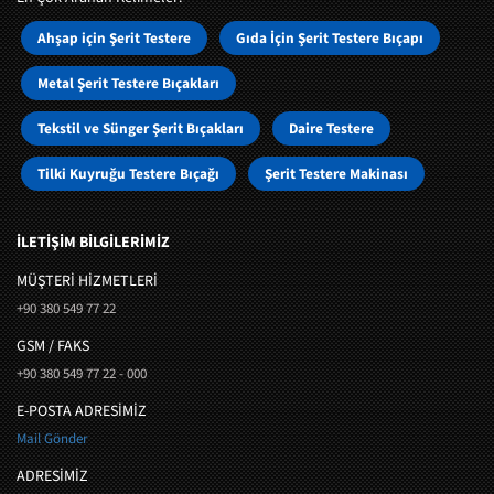
Ahşap için Şerit Testere
Gıda İçin Şerit Testere Bıçapı
Metal Şerit Testere Bıçakları
Tekstil ve Sünger Şerit Bıçakları
Daire Testere
Tilki Kuyruğu Testere Bıçağı
Şerit Testere Makinası
İLETİŞİM BİLGİLERİMİZ
MÜŞTERI HIZMETLERI
+90 380 549 77 22
GSM / FAKS
+90 380 549 77 22 - 000
E-POSTA ADRESİMİZ
Mail Gönder
ADRESİMİZ