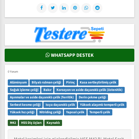
WHATSAPP DESTEK
0 Yorum
Alüminyum
Bilyalı rulman çeliği
Pirinç
Kasa sertleştirilmiş çelik
Soğuk işleme çeliği
Bakır
Korozyon ve aside dayanıklı çelik (östenitik)
Aşınmalar ve aside dayanıklı çelik (ferritik)
Derin çekme çeliği
Serbest kesme çeliği
Isıya dayanıklı çelik
Yüksek alaşımlı temperli çelik
Yüksek hız çeliği
Nitriding çeliği
Yapısal çelik
Temperli çelik
M42
HSS Diş Uçları
Kaynaklı