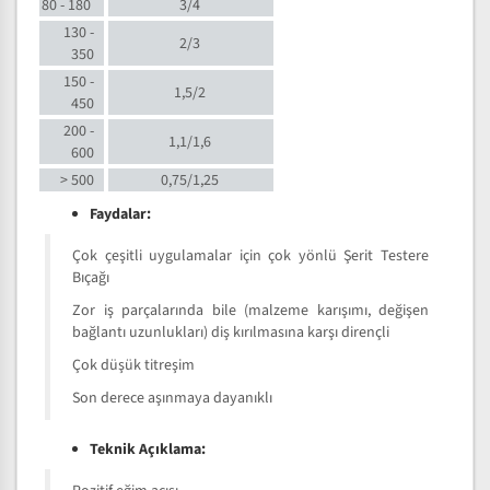
80 - 180
3/4
130 -
2/3
350
150 -
1,5/2
450
200 -
1,1/1,6
600
> 500
0,75/1,25
Faydalar:
Çok çeşitli uygulamalar için çok yönlü Şerit Testere
Bıçağı
Zor iş parçalarında bile (malzeme karışımı, değişen
bağlantı uzunlukları) diş kırılmasına karşı dirençli
Çok düşük titreşim
Son derece aşınmaya dayanıklı
Teknik Açıklama: