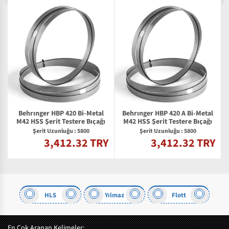
Behrınger HBP 420 Bi-Metal
Behrınger HBP 420 A Bi-Metal
M42 HSS Şerit Testere Bıçağı
M42 HSS Şerit Testere Bıçağı
Şerit Uzunluğu : 5800
Şerit Uzunluğu : 5800
3,412.32 TRY
3,412.32 TRY
Y
HLS
Yılmaz
Flott
En Çok Aranan Kelimeler: