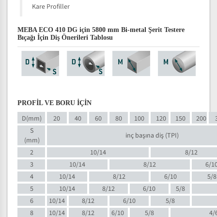
Kare Profiller
MEBA ECO 410 DG için 5800 mm Bi-metal Şerit Testere
Bıçağı İçin Diş Önerileri Tablosu
PROFİL VE BORU İÇİN
D(mm)
20
40
60
80
100
120
150
200
S
inç başına diş (TPI)
(mm)
2
10/14
8/12
3
10/14
8/12
6/1
4
10/14
8/12
6/10
5/8
5
10/14
8/12
6/10
5/8
6
10/14
8/12
6/10
5/8
8
10/14
8/12
6/10
5/8
4/