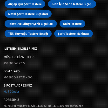
Ahşap için Şerit Testere
Gıda İçin Şerit Testere Bıçapı
Metal Şerit Testere Bıçakları
Tekstil ve Sünger Şerit Bıçakları
Daire Testere
Tilki Kuyruğu Testere Bıçağı
Şerit Testere Makinası
İLETİŞİM BİLGİLERİMİZ
MÜŞTERI HIZMETLERI
+90 380 549 77 22
GSM / FAKS
+90 380 549 77 22 - 000
E-POSTA ADRESİMİZ
Mail Gönder
ADRESİMİZ
Muncurlu mücavir Mevki 11330 Sk No 11, 81100 Merkez/Düzce