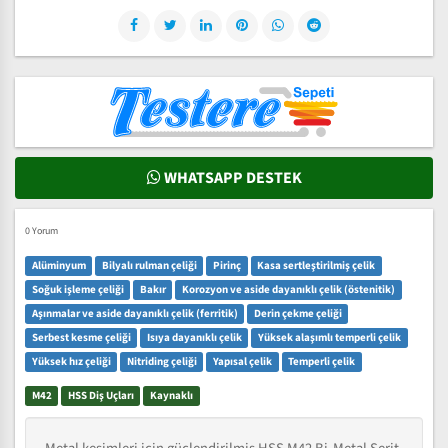
WHATSAPP DESTEK
0 Yorum
Alüminyum
Bilyalı rulman çeliği
Pirinç
Kasa sertleştirilmiş çelik
Soğuk işleme çeliği
Bakır
Korozyon ve aside dayanıklı çelik (östenitik)
Aşınmalar ve aside dayanıklı çelik (ferritik)
Derin çekme çeliği
Serbest kesme çeliği
Isıya dayanıklı çelik
Yüksek alaşımlı temperli çelik
Yüksek hız çeliği
Nitriding çeliği
Yapısal çelik
Temperli çelik
M42
HSS Diş Uçları
Kaynaklı