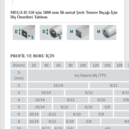
MEGA H-550 için 5800 mm Bi-metal Şerit Testere Bıçağı İçin
Diş Önerileri Tablosu
PROFİL VE BORU İÇİN
D(mm)
20
40
60
80
100
120
150
200
S
inç başına diş (TPI)
(mm)
2
10/14
8/12
3
10/14
8/12
6/1
4
10/14
8/12
6/10
5/8
5
10/14
8/12
6/10
5/8
6
10/14
8/12
6/10
5/8
8
10/14
8/12
6/10
5/8
4/
10
8/12
6/10
5/8
4/6