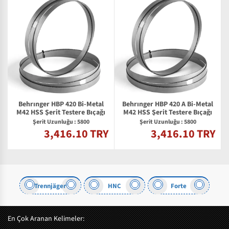
Behrınger HBP 420 Bi-Metal
Behrınger HBP 420 A Bi-Metal
M42 HSS Şerit Testere Bıçağı
M42 HSS Şerit Testere Bıçağı
Şerit Uzunluğu : 5800
Şerit Uzunluğu : 5800
3,416.10 TRY
3,416.10 TRY
Y
Trennjäger
HNC
Forte
En Çok Aranan Kelimeler: