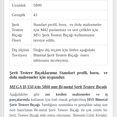
Uzunluk
5800
Genişlik
41
Şerit
Standart profil, boru, ve dolu malzemeler
Testere
için M42 paslanmaz ve sert çelikler için
Bıçağı
M51 Şerit Testere Bıçağı kullanmanız
Öneri
tavsiye edilir.
Diş ölçüsü
Doğru diş seçimi için lütfen aşağıdaki
Tavsiyesi
Bimetal Şerit Testere Bıçağı öneri
tablosunu inceleyiniz.
Şerit Testere Bıçaklarımız
Standart profil, boru, ve
dolu malzemeler
için uygundur.
MEGA H-550 için 5800 mm Bi-metal Şerit Testere Bıçağı
Aşağıdakiler gibi
zor kesilen malzemeler ve iş
parçalarında
kullanım için özel olarak geliştirilmiş
HSS Bimetal
Şerit Testere Bıçağı.
İstediğiniz uzunlukta ve genişlikte sahip size
özel hazırlanan Bi-metal Şerit Testere Bıçağı ile çok yönlü bir
Şerit Testere Bıçağı elde etmiş olursunuz. Bununla Çelik Kirişler,