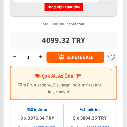
Hangi Dişi Seçmeliyim
Stok Durumu:
Stokta Var
4099.32 TRY
SEPETE EKLE
×
Çok Al, Az Öde!
Tüm ürünlerde %15'e varan indirim fırsatını
kaçırmayın!
%3 indirim
%5 indirim
3 x 3976.34 TRY
5 x 3894.35 TRY