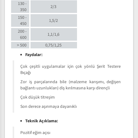
130 -
2/3
350
150 -
1,5/2
450
200 -
1,1/1,6
600
> 500
0,75/1,25
Faydalar:
Çok çeşitli uygulamalar için çok yönlü Şerit Testere
Bıçağı
Zor iş parçalarında bile (malzeme karışımı, değişen
bağlantı uzunlukları) diş kırılmasına karşı dirençli
Çok düşük titreşim
Son derece aşınmaya dayanıklı
Teknik Açıklama:
Pozitif eğim açısı