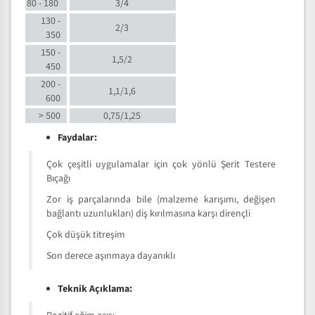
80 - 180
3/4
130 -
2/3
350
150 -
1,5/2
450
200 -
1,1/1,6
600
> 500
0,75/1,25
Faydalar:
Çok çeşitli uygulamalar için çok yönlü Şerit Testere
Bıçağı
Zor iş parçalarında bile (malzeme karışımı, değişen
bağlantı uzunlukları) diş kırılmasına karşı dirençli
Çok düşük titreşim
Son derece aşınmaya dayanıklı
Teknik Açıklama: