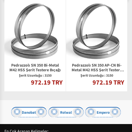
Pedrazzolı SN 350 Bi-Metal
Pedrazzolı SN 350 AP-CN Bi-
M42 HSS Şerit Testere Bıçağı
Metal M42 HSS Şerit Testere
Bıçağı
Şerit Uzunluğu : 3150
Şerit Uzunluğu : 3150
972.19 TRY
972.19 TRY
Y
kum
Danobat
Rolwal
Empero
En Çok Aranan Kelimeler: