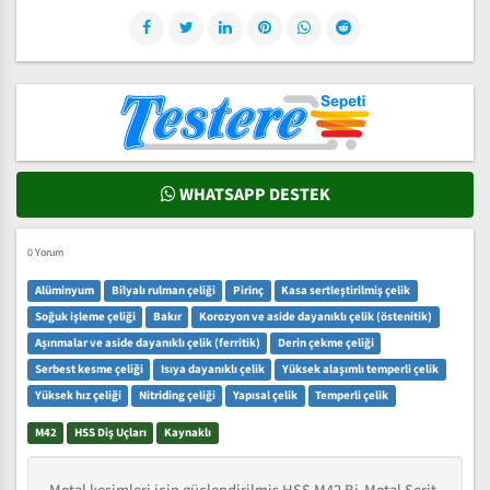
WHATSAPP DESTEK
0 Yorum
Alüminyum
Bilyalı rulman çeliği
Pirinç
Kasa sertleştirilmiş çelik
Soğuk işleme çeliği
Bakır
Korozyon ve aside dayanıklı çelik (östenitik)
Aşınmalar ve aside dayanıklı çelik (ferritik)
Derin çekme çeliği
Serbest kesme çeliği
Isıya dayanıklı çelik
Yüksek alaşımlı temperli çelik
Yüksek hız çeliği
Nitriding çeliği
Yapısal çelik
Temperli çelik
M42
HSS Diş Uçları
Kaynaklı