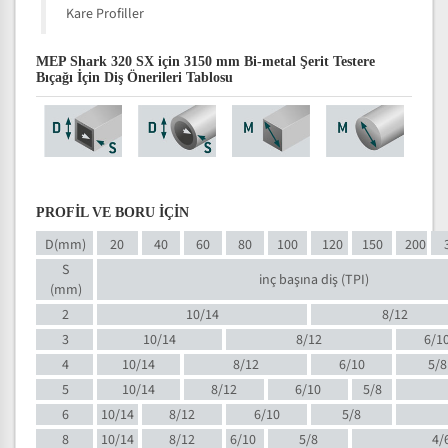
Kare Profiller
MEP Shark 320 SX için 3150 mm Bi-metal Şerit Testere
Bıçağı İçin Diş Önerileri Tablosu
PROFİL VE BORU İÇİN
D(mm)
20
40
60
80
100
120
150
200
S
inç başına diş (TPI)
(mm)
2
10/14
8/12
3
10/14
8/12
6/1
4
10/14
8/12
6/10
5/8
5
10/14
8/12
6/10
5/8
6
10/14
8/12
6/10
5/8
8
10/14
8/12
6/10
5/8
4/