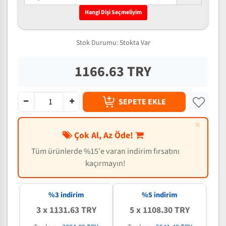
Hangi Dişi Seçmeliyim
Stok Durumu:
Stokta Var
1166.63 TRY
SEPETE EKLE
×
Çok Al, Az Öde!
Tüm ürünlerde %15'e varan indirim fırsatını
kaçırmayın!
%3 indirim
%5 indirim
3 x 1131.63 TRY
5 x 1108.30 TRY