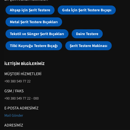
Ahşap için Şerit Testere
Gıda İçin Şerit Testere Bıçapı
Metal Şerit Testere Bıçakları
Tekstil ve Sünger Şerit Bıçakları
Daire Testere
Tilki Kuyruğu Testere Bıçağı
Şerit Testere Makinası
İLETİŞİM BİLGİLERİMİZ
MÜŞTERI HIZMETLERI
+90 380 549 77 22
GSM / FAKS
+90 380 549 77 22 - 000
E-POSTA ADRESİMİZ
Mail Gönder
ADRESİMİZ