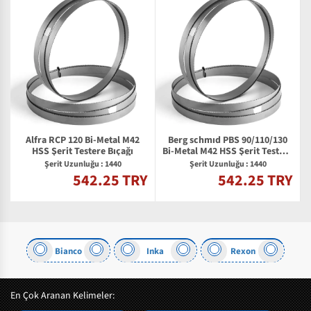
Alfra RCP 120 Bi-Metal M42
Berg schmıd PBS 90/110/130
S
HSS Şerit Testere Bıçağı
Bi-Metal M42 HSS Şerit Testere
Bıçağı
Şerit Uzunluğu : 1440
Şerit Uzunluğu : 1440
542.25 TRY
542.25 TRY
Y
r
Bianco
Inka
Rexon
En Çok Aranan Kelimeler: