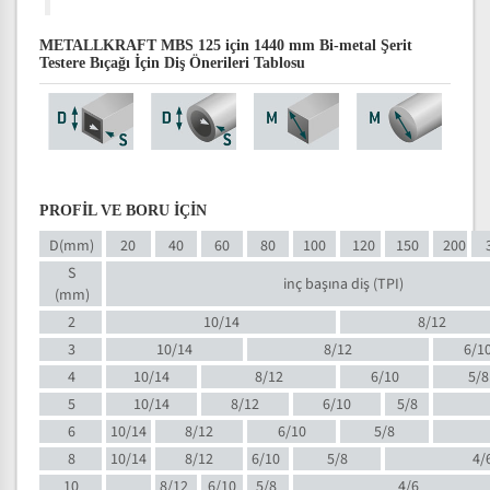
METALLKRAFT MBS 125 için 1440 mm Bi-metal Şerit
Testere Bıçağı İçin Diş Önerileri Tablosu
PROFİL VE BORU İÇİN
D(mm)
20
40
60
80
100
120
150
200
S
inç başına diş (TPI)
(mm)
2
10/14
8/12
3
10/14
8/12
6/1
4
10/14
8/12
6/10
5/8
5
10/14
8/12
6/10
5/8
6
10/14
8/12
6/10
5/8
8
10/14
8/12
6/10
5/8
4/
10
8/12
6/10
5/8
4/6