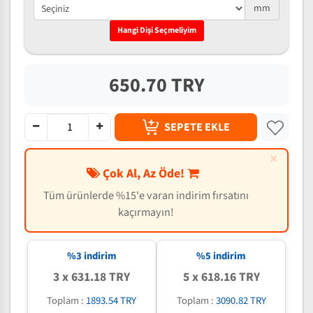
mm
Hangi Dişi Seçmeliyim
650.70 TRY
SEPETE EKLE
×
Çok Al, Az Öde!
Tüm ürünlerde %15'e varan indirim fırsatını
kaçırmayın!
%3 indirim
%5 indirim
3 x 631.18 TRY
5 x 618.16 TRY
Toplam :
1893.54 TRY
Toplam :
3090.82 TRY