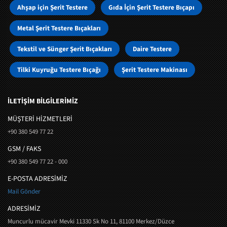
Ahşap için Şerit Testere
Gıda İçin Şerit Testere Bıçapı
Metal Şerit Testere Bıçakları
Tekstil ve Sünger Şerit Bıçakları
Daire Testere
Tilki Kuyruğu Testere Bıçağı
Şerit Testere Makinası
İLETİŞİM BİLGİLERİMİZ
MÜŞTERI HIZMETLERI
+90 380 549 77 22
GSM / FAKS
+90 380 549 77 22 - 000
E-POSTA ADRESİMİZ
Mail Gönder
ADRESİMİZ
Muncurlu mücavir Mevki 11330 Sk No 11, 81100 Merkez/Düzce