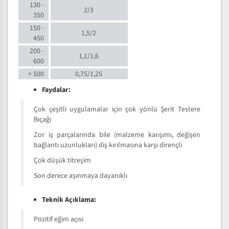
130 -
2/3
350
150 -
1,5/2
450
200 -
1,1/1,6
600
> 500
0,75/1,25
Faydalar:
Çok çeşitli uygulamalar için çok yönlü Şerit Testere
Bıçağı
Zor iş parçalarında bile (malzeme karışımı, değişen
bağlantı uzunlukları) diş kırılmasına karşı dirençli
Çok düşük titreşim
Son derece aşınmaya dayanıklı
Teknik Açıklama:
Pozitif eğim açısı