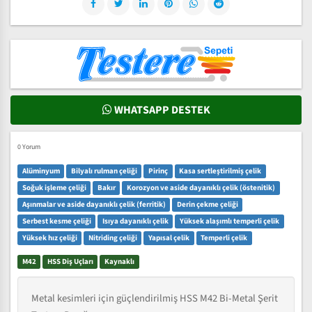
WHATSAPP DESTEK
0 Yorum
Alüminyum
Bilyalı rulman çeliği
Pirinç
Kasa sertleştirilmiş çelik
Soğuk işleme çeliği
Bakır
Korozyon ve aside dayanıklı çelik (östenitik)
Aşınmalar ve aside dayanıklı çelik (ferritik)
Derin çekme çeliği
Serbest kesme çeliği
Isıya dayanıklı çelik
Yüksek alaşımlı temperli çelik
Yüksek hız çeliği
Nitriding çeliği
Yapısal çelik
Temperli çelik
M42
HSS Diş Uçları
Kaynaklı
Metal kesimleri için güçlendirilmiş HSS M42 Bi-Metal Şerit