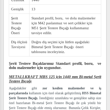
Uzunluk
1440
Genişlik
13
Şerit
Standart profil, boru, ve dolu malzemeler
Testere
için M42 paslanmaz ve sert çelikler için
Bıçağı
M51 Şerit Testere Bıçağı kullanmanız
Öneri
tavsiye edilir.
Diş ölçüsü
Doğru diş seçimi için lütfen aşağıdaki
Tavsiyesi
Bimetal Şerit Testere Bıçağı öneri
tablosunu inceleyiniz.
Şerit Testere Bıçaklarımız
Standart profil, boru, ve
dolu malzemeler
için uygundur.
METALLKRAFT MBS 125 için 1440 mm Bi-metal Şerit
Testere Bıçağı
Aşağıdakiler gibi
zor kesilen malzemeler ve iş
parçalarında
kullanım için özel olarak geliştirilmiş
HSS Bimetal
Şerit Testere Bıçağı.
İstediğiniz uzunlukta ve genişlikte sahip size
özel hazırlanan Bi-metal Şerit Testere Bıçağı ile çok yönlü bir
Şerit Testere Bıçağı elde etmiş olursunuz. Bununla Çelik Kirişler,