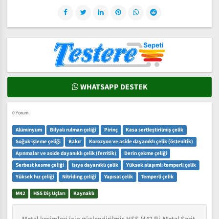
WHATSAPP DESTEK
0 Yorum
Alüminyum
Bilyalı rulman çeliği
Pirinç
Kasa sertleştirilmiş çelik
Soğuk işleme çeliği
Bakır
Korozyon ve aside dayanıklı çelik (östenitik)
Aşınmalar ve aside dayanıklı çelik (ferritik)
Derin çekme çeliği
Serbest kesme çeliği
Isıya dayanıklı çelik
Yüksek alaşımlı temperli çelik
Yüksek hız çeliği
Nitriding çeliği
Yapısal çelik
Temperli çelik
M42
HSS Diş Uçları
Kaynaklı