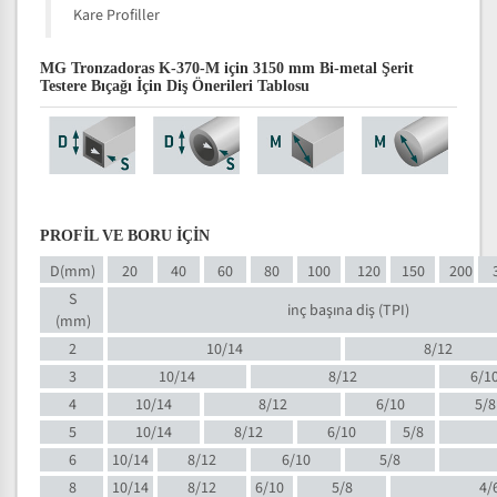
Kare Profiller
MG Tronzadoras K-370-M için 3150 mm Bi-metal Şerit
Testere Bıçağı İçin Diş Önerileri Tablosu
PROFİL VE BORU İÇİN
D(mm)
20
40
60
80
100
120
150
200
S
inç başına diş (TPI)
(mm)
2
10/14
8/12
3
10/14
8/12
6/1
4
10/14
8/12
6/10
5/8
5
10/14
8/12
6/10
5/8
6
10/14
8/12
6/10
5/8
8
10/14
8/12
6/10
5/8
4/