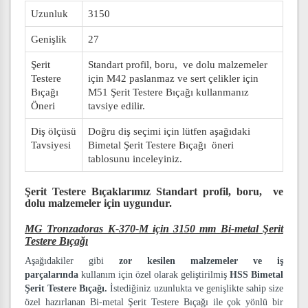
Uzunluk
3150
Genişlik
27
Şerit
Standart profil, boru, ve dolu malzemeler
Testere
için M42 paslanmaz ve sert çelikler için
Bıçağı
M51 Şerit Testere Bıçağı kullanmanız
Öneri
tavsiye edilir.
Diş ölçüsü
Doğru diş seçimi için lütfen aşağıdaki
Tavsiyesi
Bimetal Şerit Testere Bıçağı öneri
tablosunu inceleyiniz.
Şerit Testere Bıçaklarımız
Standart profil, boru, ve
dolu malzemeler
için uygundur.
MG Tronzadoras K-370-M için 3150 mm Bi-metal Şerit
Testere Bıçağı
Aşağıdakiler gibi
zor kesilen malzemeler ve iş
parçalarında
kullanım için özel olarak geliştirilmiş
HSS Bimetal
Şerit Testere Bıçağı.
İstediğiniz uzunlukta ve genişlikte sahip size
özel hazırlanan Bi-metal Şerit Testere Bıçağı ile çok yönlü bir