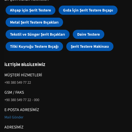
Ahşap için Şerit Testere
Gıda İçin Şerit Testere Bıçapı
Metal Şerit Testere Bıçakları
Tekstil ve Sünger Şerit Bıçakları
Daire Testere
Tilki Kuyruğu Testere Bıçağı
Şerit Testere Makinası
İLETİŞİM BİLGİLERİMİZ
MÜŞTERI HIZMETLERI
+90 380 549 77 22
GSM / FAKS
+90 380 549 77 22 - 000
E-POSTA ADRESİMİZ
Mail Gönder
ADRESİMİZ