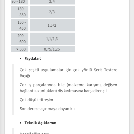
80 - 180
3/4
130 -
2/3
350
150 -
1,5/2
450
200 -
1,1/1,6
600
> 500
0,75/1,25
Faydalar:
Çok çeşitli uygulamalar için çok yönlü Şerit Testere
Bıçağı
Zor iş parçalarında bile (malzeme karışımı, değişen
bağlantı uzunlukları) diş kırılmasına karşı dirençli
Çok düşük titreşim
Son derece aşınmaya dayanıklı
Teknik Açıklama: