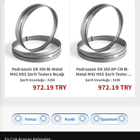
Pedrazzolı SN 350 Bi-Metal
Pedrazzolı SN 350 AP-CN Bi-
M42 HSS Şerit Testere Bıçağı
Metal M42 HSS Şerit Testere
Bıçağı
Şerit Uzunluğu : 3150
Şerit Uzunluğu : 3150
972.19 TRY
972.19 TRY
Y
Yılmaz
Ryobi
Quantum
En Çok Aranan Kelimeler: