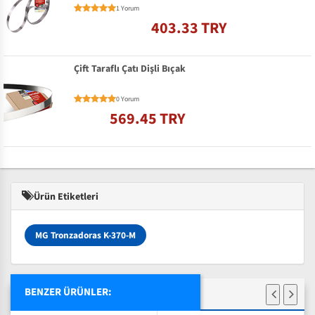
1 Yorum
403.33 TRY
Çift Taraflı Çatı Dişli Bıçak
0 Yorum
569.45 TRY
Ürün Etiketleri
MG Tronzadoras K-370-M
BENZER ÜRÜNLER: