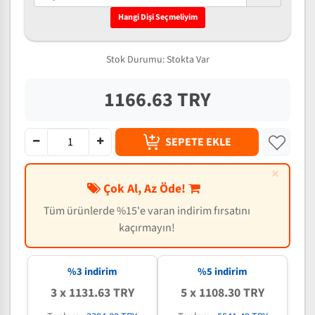
Hangi Dişi Seçmeliyim
Stok Durumu:
Stokta Var
1166.63 TRY
SEPETE EKLE
×
Çok Al, Az Öde!
Tüm ürünlerde %15'e varan indirim fırsatını
kaçırmayın!
%3 indirim
%5 indirim
3 x 1131.63 TRY
5 x 1108.30 TRY