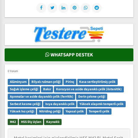
WHATSAPP DESTEK
0 Yorum
Alüminyum
Bilyalı rulman çeliği
Pirinç
Kasa sertleştirilmiş çelik
Soğuk işleme çeliği
Bakır
Korozyon ve aside dayanıklı çelik (östenitik)
Aşınmalar ve aside dayanıklı çelik (ferritik)
Derin çekme çeliği
Serbest kesme çeliği
Isıya dayanıklı çelik
Yüksek alaşımlı temperli çelik
Yüksek hız çeliği
Nitriding çeliği
Yapısal çelik
Temperli çelik
M42
HSS Diş Uçları
Kaynaklı