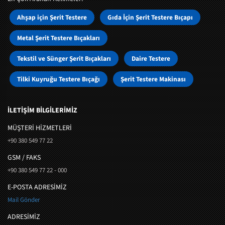
Ahşap için Şerit Testere
Gıda İçin Şerit Testere Bıçapı
Metal Şerit Testere Bıçakları
Tekstil ve Sünger Şerit Bıçakları
Daire Testere
Tilki Kuyruğu Testere Bıçağı
Şerit Testere Makinası
İLETİŞİM BİLGİLERİMİZ
MÜŞTERI HIZMETLERI
+90 380 549 77 22
GSM / FAKS
+90 380 549 77 22 - 000
E-POSTA ADRESİMİZ
Mail Gönder
ADRESİMİZ