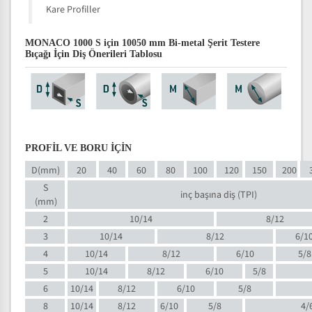
Kare Profiller
MONACO 1000 S için 10050 mm Bi-metal Şerit Testere
Bıçağı İçin Diş Önerileri Tablosu
PROFİL VE BORU İÇİN
D(mm)
20
40
60
80
100
120
150
200
S
inç başına diş (TPI)
(mm)
2
10/14
8/12
3
10/14
8/12
6/1
4
10/14
8/12
6/10
5/8
5
10/14
8/12
6/10
5/8
6
10/14
8/12
6/10
5/8
8
10/14
8/12
6/10
5/8
4/