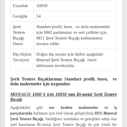
Uzunluk
10050
Genişlik
54
Şerit
Standart profil, boru, ve dolu malzemeler
Testere
için M42 paslanmaz ve sert çelikler için
Bıçağı
M51 Şerit Testere Bıçağı kullanmanız
Öneri
tavsiye edilir.
Diş ölçüsü
Doğru diş seçimi için lütfen aşağıdaki
Tavsiyesi
Bimetal Şerit Testere Bıçağı öneri
tablosunu inceleyiniz.
Şerit Testere Bıçaklarımız
Standart profil, boru, ve
dolu malzemeler
için uygundur.
MONACO 1000 S için 10050 mm Bi-metal Şerit Testere
Bıçağı
Aşağıdakiler gibi
zor kesilen malzemeler ve iş
parçalarında
kullanım için özel olarak geliştirilmiş
HSS Bimetal
Şerit Testere Bıçağı.
İstediğiniz uzunlukta ve genişlikte sahip size
özel hazırlanan Bi-metal Şerit Testere Bıçağı ile çok yönlü bir