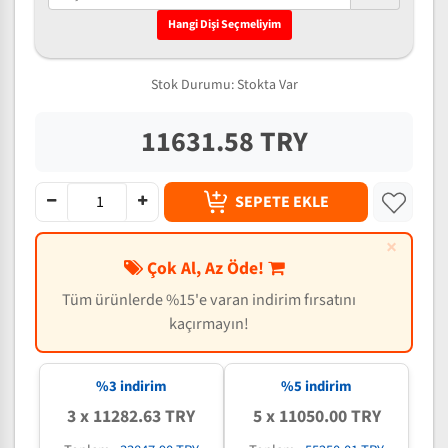
Hangi Dişi Seçmeliyim
Stok Durumu:
Stokta Var
11631.58 TRY
SEPETE EKLE
×
Çok Al, Az Öde!
Tüm ürünlerde %15'e varan indirim fırsatını
kaçırmayın!
%3 indirim
%5 indirim
3 x 11282.63 TRY
5 x 11050.00 TRY