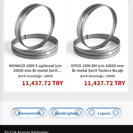
MONACO 1000 S optional için
OPUS 1500 NH için 10050 mm
m
10050 mm Bi-metal Şerit
Bi-metal Şerit Testere Bıçağı
Testere Bıçağı
Şerit Uzunluğu : 10050
Şerit Uzunluğu : 10050
11,437.72 TRY
11,437.72 TRY
Y
Brennenstuhl
Swedlinghaus
Laguna
En Çok Aranan Kelimeler: