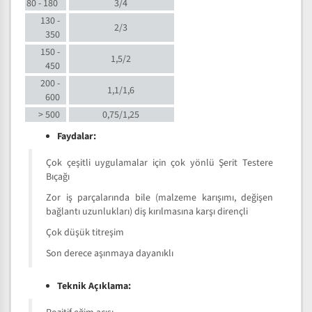
80 - 180
3/4
130 -
2/3
350
150 -
1,5/2
450
200 -
1,1/1,6
600
> 500
0,75/1,25
Faydalar:
Çok çeşitli uygulamalar için çok yönlü Şerit Testere
Bıçağı
Zor iş parçalarında bile (malzeme karışımı, değişen
bağlantı uzunlukları) diş kırılmasına karşı dirençli
Çok düşük titreşim
Son derece aşınmaya dayanıklı
Teknik Açıklama: