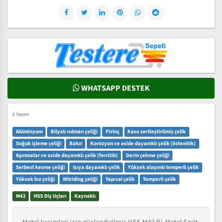
WHATSAPP DESTEK
0 Yorum
Alüminyum
Bilyalı rulman çeliği
Pirinç
Kasa sertleştirilmiş çelik
Soğuk işleme çeliği
Bakır
Korozyon ve aside dayanıklı çelik (östenitik)
Aşınmalar ve aside dayanıklı çelik (ferritik)
Derin çekme çeliği
Serbest kesme çeliği
Isıya dayanıklı çelik
Yüksek alaşımlı temperli çelik
Yüksek hız çeliği
Nitriding çeliği
Yapısal çelik
Temperli çelik
M42
HSS Diş Uçları
Kaynaklı