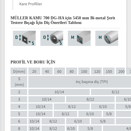
Kare Profiller
MÜLLER KAMU 700 DG-HA için 5450 mm Bi-metal Şerit
Testere Bıçağı İçin Diş Önerileri Tablosu
PROFİL VE BORU İÇİN
D(mm)
20
40
60
80
100
120
150
200
S
inç başına diş (TPI)
(mm)
2
10/14
8/12
3
10/14
8/12
6/1
4
10/14
8/12
6/10
5/8
5
10/14
8/12
6/10
5/8
6
10/14
8/12
6/10
5/8
8
10/14
8/12
6/10
5/8
4/