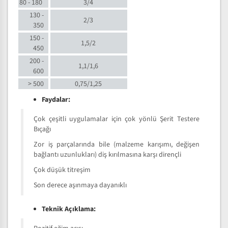
80 - 180
3/4
130 -
2/3
350
150 -
1,5/2
450
200 -
1,1/1,6
600
> 500
0,75/1,25
Faydalar:
Çok çeşitli uygulamalar için çok yönlü Şerit Testere
Bıçağı
Zor iş parçalarında bile (malzeme karışımı, değişen
bağlantı uzunlukları) diş kırılmasına karşı dirençli
Çok düşük titreşim
Son derece aşınmaya dayanıklı
Teknik Açıklama: