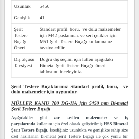
Uzunluk
5450
Genişlik
41
Şerit
Standart profil, boru, ve dolu malzemeler
Testere
için M42 paslanmaz ve sert çelikler için
Bıçağı
M51 Şerit Testere Bıçağı kullanmanız
Öneri
tavsiye edilir.
Diş ölçüsü
Doğru diş seçimi için lütfen aşağıdaki
Tavsiyesi
Bimetal Şerit Testere Bıçağı öneri
tablosunu inceleyiniz.
Şerit Testere Bıçaklarımız
Standart profil, boru, ve
dolu malzemeler
için uygundur.
MÜLLER KAMU 700 DG-HA için 5450 mm Bi-metal
Şerit Testere Bıçağı
Aşağıdakiler gibi
zor kesilen malzemeler ve iş
parçalarında
kullanım için özel olarak geliştirilmiş
HSS Bimetal
Şerit Testere Bıçağı.
İstediğiniz uzunlukta ve genişlikte sahip size
özel hazırlanan Bi-metal Şerit Testere Bıçağı ile çok yönlü bir