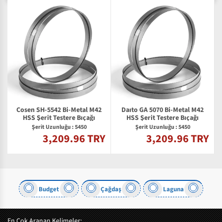
Cosen SH-5542 Bi-Metal M42
Daıto GA 5070 Bi-Metal M42
2
HSS Şerit Testere Bıçağı
HSS Şerit Testere Bıçağı
Şerit Uzunluğu : 5450
Şerit Uzunluğu : 5450
3,209.96 TRY
3,209.96 TRY
Y
Budget
Çağdaş
Laguna
En Çok Aranan Kelimeler: