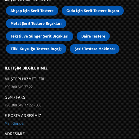
Ahşap için Şerit Testere
Gıda İçin Şerit Testere Bıçapı
Metal Şerit Testere Bıçakları
Tekstil ve Sünger Şerit Bıçakları
Daire Testere
Tilki Kuyruğu Testere Bıçağı
Şerit Testere Makinası
İLETİŞİM BİLGİLERİMİZ
MÜŞTERI HIZMETLERI
+90 380 549 77 22
GSM / FAKS
+90 380 549 77 22 - 000
E-POSTA ADRESİMİZ
Mail Gönder
ADRESİMİZ