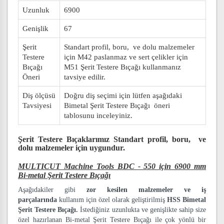
Uzunluk
6900
Genişlik
67
Şerit
Standart profil, boru, ve dolu malzemeler
Testere
için M42 paslanmaz ve sert çelikler için
Bıçağı
M51 Şerit Testere Bıçağı kullanmanız
Öneri
tavsiye edilir.
Diş ölçüsü
Doğru diş seçimi için lütfen aşağıdaki
Tavsiyesi
Bimetal Şerit Testere Bıçağı öneri
tablosunu inceleyiniz.
Şerit Testere Bıçaklarımız
Standart profil, boru, ve
dolu malzemeler
için uygundur.
MULTICUT Machine Tools BDC - 550 için 6900 mm
Bi-metal Şerit Testere Bıçağı
Aşağıdakiler gibi
zor kesilen malzemeler ve iş
parçalarında
kullanım için özel olarak geliştirilmiş
HSS Bimetal
Şerit Testere Bıçağı.
İstediğiniz uzunlukta ve genişlikte sahip size
özel hazırlanan Bi-metal Şerit Testere Bıçağı ile çok yönlü bir