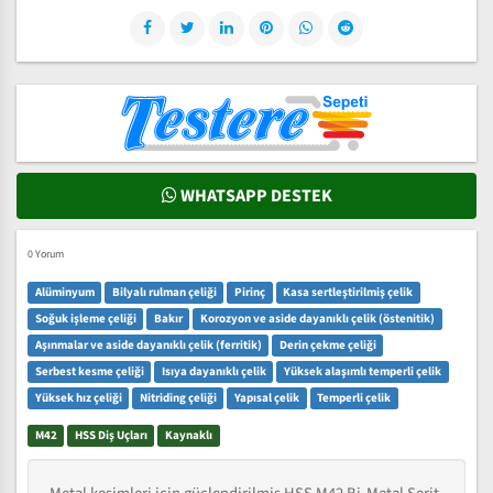
WHATSAPP DESTEK
0 Yorum
Alüminyum
Bilyalı rulman çeliği
Pirinç
Kasa sertleştirilmiş çelik
Soğuk işleme çeliği
Bakır
Korozyon ve aside dayanıklı çelik (östenitik)
Aşınmalar ve aside dayanıklı çelik (ferritik)
Derin çekme çeliği
Serbest kesme çeliği
Isıya dayanıklı çelik
Yüksek alaşımlı temperli çelik
Yüksek hız çeliği
Nitriding çeliği
Yapısal çelik
Temperli çelik
M42
HSS Diş Uçları
Kaynaklı