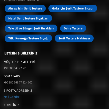
Ahşap için Şerit Testere
Gıda İçin Şerit Testere Bıçapı
Metal Şerit Testere Bıçakları
Tekstil ve Sünger Şerit Bıçakları
Daire Testere
Tilki Kuyruğu Testere Bıçağı
Şerit Testere Makinası
İLETİŞİM BİLGİLERİMİZ
MÜŞTERI HIZMETLERI
+90 380 549 77 22
GSM / FAKS
+90 380 549 77 22 - 000
E-POSTA ADRESİMİZ
Mail Gönder
ADRESİMİZ