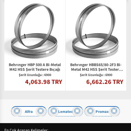
Behrınger HBP 500 A Bi-Metal
Behrınger HBBS65/80-2F3 Bi-
M42 HSS Şerit Testere Bıçağı
Metal M42 HSS Şerit Testere
Bıçağı
Şerit Uzunluğu : 6900
Şerit Uzunluğu : 6900
4,063.98 TRY
6,662.26 TRY
Y
Alfra
Lematec
Promax
En Çok Aranan Kelimeler: