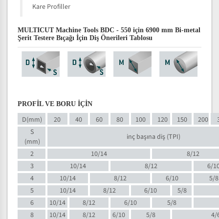
Kare Profiller
MULTICUT Machine Tools BDC - 550 için 6900 mm Bi-metal
Şerit Testere Bıçağı İçin Diş Önerileri Tablosu
PROFİL VE BORU İÇİN
D(mm)
20
40
60
80
100
120
150
200
S
inç başına diş (TPI)
(mm)
2
10/14
8/12
3
10/14
8/12
6/1
4
10/14
8/12
6/10
5/8
5
10/14
8/12
6/10
5/8
6
10/14
8/12
6/10
5/8
8
10/14
8/12
6/10
5/8
4/