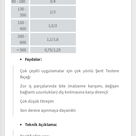
80 - 180
3/4
130 -
2/3
350
150 -
1,5/2
450
200 -
1,1/1,6
600
> 500
0,75/1,25
Faydalar:
Çok çeşitli uygulamalar için çok yönlü Şerit Testere
Bıçağı
Zor iş parçalarında bile (malzeme karışımı, değişen
bağlantı uzunlukları) diş kırılmasına karşı dirençli
Çok düşük titreşim
Son derece aşınmaya dayanıklı
Teknik Açıklama: