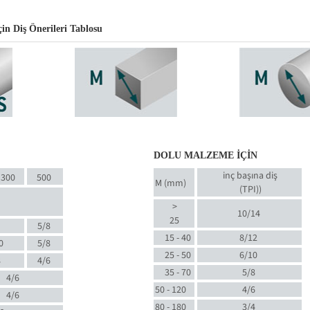
n Diş Önerileri Tablosu
DOLU MALZEME İÇİN
inç başına diş
300
500
M (mm)
(TPI)
)
>
10/14
25
5/8
15 - 40
8/12
0
5/8
25 - 50
6/10
8
4/6
35 - 70
5/8
4/6
50 - 120
4/6
4/6
80 - 180
3/4