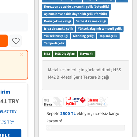
Korozyon ve aside dayanıklı çelik (östenitik)
Aşınmalar ve aside dayanıklı çelik (ferritik)
Derin çekme çeliği
Serbest kesme çeliği
Isıya dayanıklı çelik
Yüksek alaşımlı temperli çelik
Yüksek hız çeliği
Nitriding çeliği
Yapısal çelik
Temperli çelik
×
M42
HSS Diş Uçları
Kaynaklı
Metal kesimleri için güçlendirilmiş HSS
M42 Bi-Metal Şerit Testere Bıçağı
irim
.41 TRY
99.67 TRY
Sepete
2500 TL
ekleyin , ücretsiz kargo
kazanın!
7.75 TRY
0%
EKLE