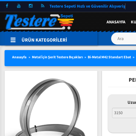
Testere Sepeti
Hızlı ve Güvenilir Alışve
Alman Çeliği Şerit Testere Bıçağı
Alman Çeliği Şerit Testere Pro
Martin Miller Şerit Testere Bıçağı
Standart Şerit Testere Bıçağı
Bi-Metal M42 HSS Şerit Testere Bıçağı
Et Kemik Şerit Testere Bıçağı
Düz Hızar Bıçağı
Düz Hızar Bıçağı
Tek Tarafı Bilenmiş
Alman Çeliği Şerit Testere (Rulo)
Et Kemik Kesimleri için
Einhell TC-SB 200/1, Şerit Testere
Ahşap için Şerit Testere Makinaları
Çoklu Dilimleme Testereleri
Orange Crow
ANASAYFA
K
HAKKIMIZDA
SEÇILI ÜRÜNLERDE YÜZDE 15 İNDIRIM
TÜRKÇE
Yeni
Yeni
TOPTAN SATIŞT
Uddeholm Çeliği Şerit Testere Bıçağı
Uddeholm Çeliği Şerit Testere Pro
Best Alman Çeliği Şerit Testere Bıçağı
Diş Uçları Sertleştirilmiş (Pro)
Eberle Bi-Metal M42 HSS Şerit Testere Bıçağı
Balık Şerit Testere Bıçağı Bıçağı
Dalgalı Dişli (Konvex)
Çatı Dişli (Pointed toothing)
Çift Tarafı Bilenmiş
Uddeholm Çeliği Şerit Testere (Rulo)
Palet Kesimleri için
Et Kemik için Şerit Testere Makinaları
Ahşap Kesim Testereleri
Yeni
Yeni
Yeni
INDIRIMLER
ENGLISH
ÜRÜN KATEGORİLERİ
Karbon Çeliği Şerit Testere Bıçağı
Geniş Şerit Testere Bıçakları
Bi-Metal M51 HSS Şerit Testere Bıçağı
Ekmek Dilimleme Şerit Hızar Bıçağı
İç Bükey (Konkav)
Hızar Makinası Bıçakları
Wood-Mizer Makineleri İçin Uyumlu Serit Testere Bıçağı
Wood-Mizer Makineleri İçin Uyumlu Şerit Testere Bıçağı Rulo
Yeni
DEUTSCH
Anasayfa
Metal İçin Şerit Testere Bıçakları
Bi-Metal M42 Standart Ebat
Çivili Palet Kesimleri İçin Bilenebilir Bi-Metal
Bi-Metal MX55 HSS Şerit Testere Bıçağı
Çatı Dişli (Pointed toothing)
Et Kemik Şerit Testere (Rulo)
Bi-Metal VTX Şerit Testere Bıçağı
Düz Hızar Bıçağı Tek Tarafı Bilenmiş
PE
Düz Hızar Bıçağı Çift Tarafı Bilenmi
Tek Taraflı Çatı Dişli Bıçak
Uzu
Çift Taraflı Çatı Dişli Bıçak