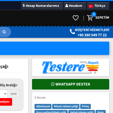
Hesap Numaralarımız
Hesabım
Türkçe
0
SEPETIM
LAR
SÜRPRIZ KAMPANYALAR
MÜŞTERI HIZMETLERI
+90 380 549 77 22
çağı
WHATSAPP DESTEK
Diş Aralığı:
mm
0 Yorum
meliyim
Alüminyum
Bilyalı rulman çeliği
Pirinç
Kasa sertleştirilmiş çelik
Soğuk işleme çeliği
Bakır