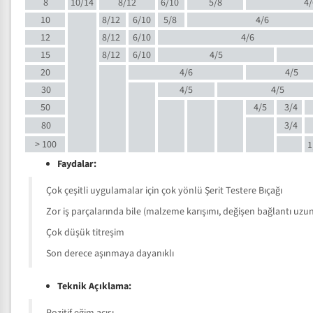
8
10/14
8/12
6/10
5/8
4/
10
8/12
6/10
5/8
4/6
12
8/12
6/10
4/6
15
8/12
6/10
4/5
20
4/6
4/5
30
4/5
4/5
50
4/5
3/4
80
3/4
> 100
1
Faydalar:
Çok çeşitli uygulamalar için çok yönlü Şerit Testere Bıçağı
Zor iş parçalarında bile (malzeme karışımı, değişen bağlantı uzunlu
Çok düşük titreşim
Son derece aşınmaya dayanıklı
Teknik Açıklama: