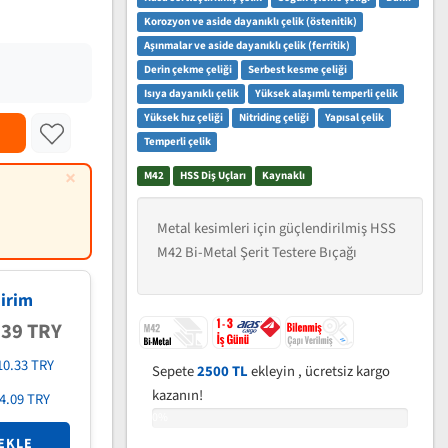
Korozyon ve aside dayanıklı çelik (östenitik)
Aşınmalar ve aside dayanıklı çelik (ferritik)
Derin çekme çeliği
Serbest kesme çeliği
Isıya dayanıklı çelik
Yüksek alaşımlı temperli çelik
Yüksek hız çeliği
Nitriding çeliği
Yapısal çelik
Temperli çelik
×
M42
HSS Diş Uçları
Kaynaklı
Metal kesimleri için güçlendirilmiş HSS
M42 Bi-Metal Şerit Testere Bıçağı
irim
.39 TRY
10.33 TRY
Sepete
2500 TL
ekleyin , ücretsiz kargo
kazanın!
4.09 TRY
0%
EKLE