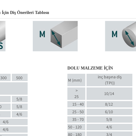
İçin Diş Önerileri Tablosu
DOLU MALZEME İÇİN
inç başına diş
300
500
M (mm)
(TPI)
)
>
10/14
25
5/8
15 - 40
8/12
0
5/8
25 - 50
6/10
8
4/6
35 - 70
5/8
4/6
50 - 120
4/6
4/6
80 - 180
3/4