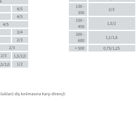
6
130 -
4/5
2/3
350
4/5
150 -
1,5/2
4/5
450
3/4
200 -
1,1/1,6
2/3
600
2/3
> 500
0,75/1,25
2/3
1,5/2,0
1/2
,5/2,0
kları) diş kırılmasına karşı dirençli