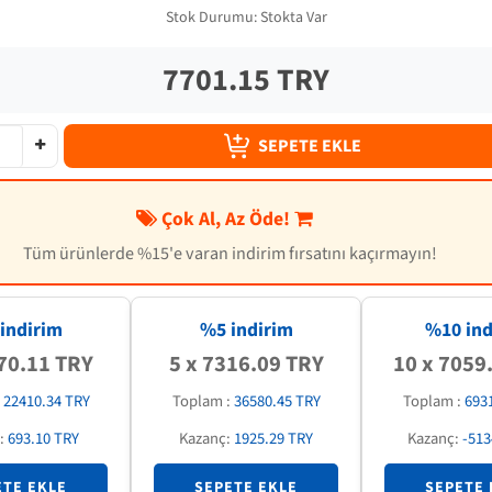
Stok Durumu:
Stokta Var
7701.15 TRY
SEPETE EKLE
Çok Al, Az Öde!
Tüm ürünlerde %15'e varan indirim fırsatını kaçırmayın!
indirim
%5 indirim
%
10
ind
70.11 TRY
5 x 7316.09 TRY
10 x 7059
:
22410.34 TRY
Toplam :
36580.45 TRY
Toplam :
693
:
693.10 TRY
Kazanç:
1925.29 TRY
Kazanç:
-513
ETE EKLE
SEPETE EKLE
SEPETE 