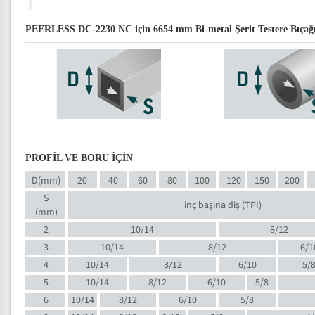
PEERLESS DC-2230 NC için 6654 mm Bi-metal Şerit Testere Bıçağı 
PROFİL VE BORU İÇİN
D(mm)
20
40
60
80
100
120
150
200
S
inç başına diş (TPI)
(mm)
2
10/14
8/12
3
10/14
8/12
6/1
4
10/14
8/12
6/10
5/
5
10/14
8/12
6/10
5/8
6
10/14
8/12
6/10
5/8