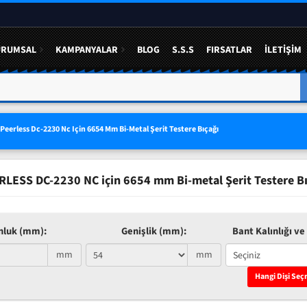
URUMSAL
KAMPANYALAR
BLOG
S.S.S
FIRSATLAR
İLETIŞIM
A YÜZDE 50 YE VARAN
3 LÜ SETLERDE AVANTAJLI FIYAT
Peerless Dc-2230 Nc Için 6654 Mm Bi-Metal Şerit Testere Bıçağı
RLESS DC-2230 NC için 6654 mm Bi-metal Şerit Testere Bı
nluk (mm):
Genişlik (mm):
Bant Kalınlığı ve 
mm
mm
Hangi Dişi Seç