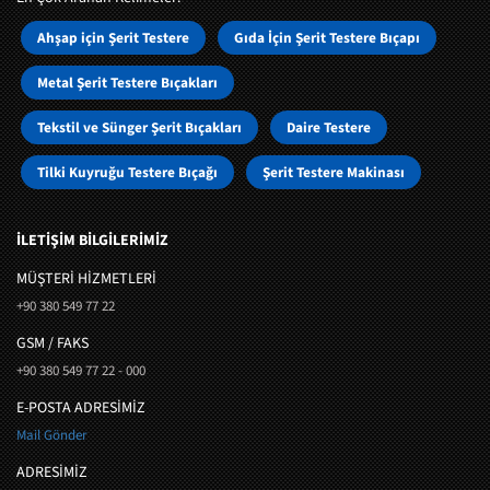
Ahşap için Şerit Testere
Gıda İçin Şerit Testere Bıçapı
Metal Şerit Testere Bıçakları
Tekstil ve Sünger Şerit Bıçakları
Daire Testere
Tilki Kuyruğu Testere Bıçağı
Şerit Testere Makinası
İLETİŞİM BİLGİLERİMİZ
MÜŞTERI HIZMETLERI
+90 380 549 77 22
GSM / FAKS
+90 380 549 77 22 - 000
E-POSTA ADRESİMİZ
Mail Gönder
ADRESİMİZ