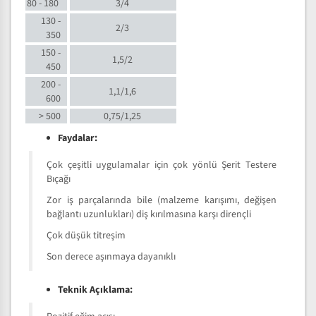
80 - 180
3/4
130 -
2/3
350
150 -
1,5/2
450
200 -
1,1/1,6
600
> 500
0,75/1,25
Faydalar:
Çok çeşitli uygulamalar için çok yönlü Şerit Testere
Bıçağı
Zor iş parçalarında bile (malzeme karışımı, değişen
bağlantı uzunlukları) diş kırılmasına karşı dirençli
Çok düşük titreşim
Son derece aşınmaya dayanıklı
Teknik Açıklama: