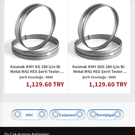
Kesmak KMY DG 280 için Bi-
Kesmak KMY 2DG 280 için Bi-
l
Metal M42 HSS Şerit Testere
Metal M42 HSS Şerit Testere
Bıçağı
Bıçağı
Şerit Uzunluğu : 3660
Şerit Uzunluğu : 3660
1,129.60 TRY
1,129.60 TRY
Y
HNC
Catpower
Trennjäger
En Çok Aranan Kelimeler: