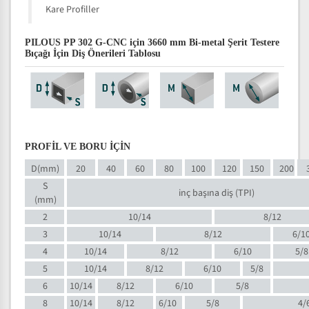
Kare Profiller
PILOUS PP 302 G-CNC için 3660 mm Bi-metal Şerit Testere
Bıçağı İçin Diş Önerileri Tablosu
PROFİL VE BORU İÇİN
D(mm)
20
40
60
80
100
120
150
200
S
inç başına diş (TPI)
(mm)
2
10/14
8/12
3
10/14
8/12
6/1
4
10/14
8/12
6/10
5/8
5
10/14
8/12
6/10
5/8
6
10/14
8/12
6/10
5/8
8
10/14
8/12
6/10
5/8
4/