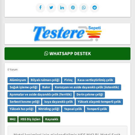
WHATSAPP DESTEK
0 Yorum
Alüminyum
Bilyalı rulman çeliği
Pirinç
Kasa sertleştirilmiş çelik
Soğuk işleme çeliği
Bakır
Korozyon ve aside dayanıklı çelik (östenitik)
Aşınmalar ve aside dayanıklı çelik (ferritik)
Derin çekme çeliği
Serbest kesme çeliği
Isıya dayanıklı çelik
Yüksek alaşımlı temperli çelik
Yüksek hız çeliği
Nitriding çeliği
Yapısal çelik
Temperli çelik
M42
HSS Diş Uçları
Kaynaklı