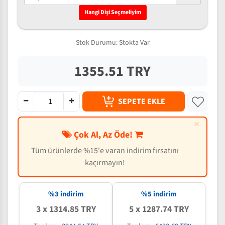
Hangi Dişi Seçmeliyim
Stok Durumu:
Stokta Var
1355.51 TRY
SEPETE EKLE
×
Çok Al, Az Öde!
Tüm ürünlerde %15'e varan indirim fırsatını
kaçırmayın!
%3 indirim
%5 indirim
3 x 1314.85 TRY
5 x 1287.74 TRY