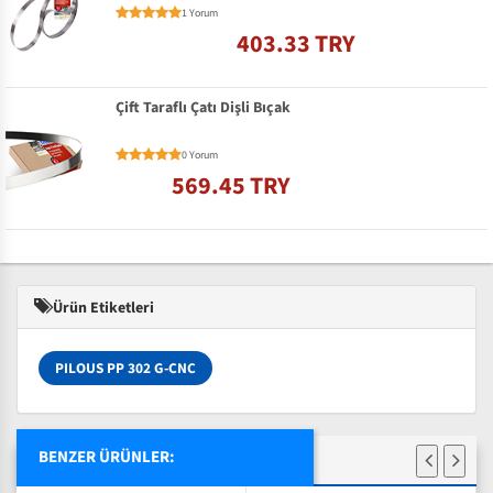
1 Yorum
403.33 TRY
Çift Taraflı Çatı Dişli Bıçak
0 Yorum
569.45 TRY
Ürün Etiketleri
PILOUS PP 302 G-CNC
BENZER ÜRÜNLER: