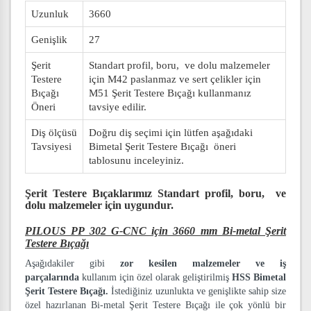
Uzunluk
3660
Genişlik
27
Şerit
Standart profil, boru, ve dolu malzemeler
Testere
için M42 paslanmaz ve sert çelikler için
Bıçağı
M51 Şerit Testere Bıçağı kullanmanız
Öneri
tavsiye edilir.
Diş ölçüsü
Doğru diş seçimi için lütfen aşağıdaki
Tavsiyesi
Bimetal Şerit Testere Bıçağı öneri
tablosunu inceleyiniz.
Şerit Testere Bıçaklarımız
Standart profil, boru, ve
dolu malzemeler
için uygundur.
PILOUS PP 302 G-CNC için 3660 mm Bi-metal Şerit
Testere Bıçağı
Aşağıdakiler gibi
zor kesilen malzemeler ve iş
parçalarında
kullanım için özel olarak geliştirilmiş
HSS Bimetal
Şerit Testere Bıçağı.
İstediğiniz uzunlukta ve genişlikte sahip size
özel hazırlanan Bi-metal Şerit Testere Bıçağı ile çok yönlü bir