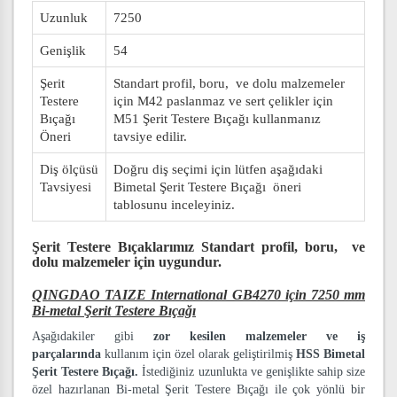
Uzunluk
7250
Genişlik
54
Şerit
Standart profil, boru, ve dolu malzemeler
Testere
için M42 paslanmaz ve sert çelikler için
Bıçağı
M51 Şerit Testere Bıçağı kullanmanız
Öneri
tavsiye edilir.
Diş ölçüsü
Doğru diş seçimi için lütfen aşağıdaki
Tavsiyesi
Bimetal Şerit Testere Bıçağı öneri
tablosunu inceleyiniz.
Şerit Testere Bıçaklarımız
Standart profil, boru, ve
dolu malzemeler
için uygundur.
QINGDAO TAIZE International GB4270 için 7250 mm
Bi-metal Şerit Testere Bıçağı
Aşağıdakiler gibi
zor kesilen malzemeler ve iş
parçalarında
kullanım için özel olarak geliştirilmiş
HSS Bimetal
Şerit Testere Bıçağı.
İstediğiniz uzunlukta ve genişlikte sahip size
özel hazırlanan Bi-metal Şerit Testere Bıçağı ile çok yönlü bir