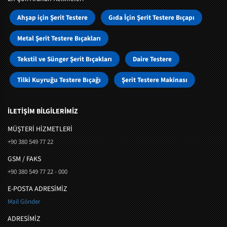
Ahşap için Şerit Testere
Gıda İçin Şerit Testere Bıçapı
Metal Şerit Testere Bıçakları
Tekstil ve Sünger Şerit Bıçakları
Daire Testere
Tilki Kuyruğu Testere Bıçağı
Şerit Testere Makinası
İLETİŞİM BİLGİLERİMİZ
MÜŞTERI HIZMETLERI
+90 380 549 77 22
GSM / FAKS
+90 380 549 77 22 - 000
E-POSTA ADRESİMİZ
Mail Gönder
ADRESİMİZ