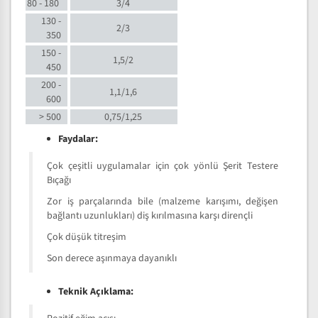
80 - 180
3/4
130 -
2/3
350
150 -
1,5/2
450
200 -
1,1/1,6
600
> 500
0,75/1,25
Faydalar:
Çok çeşitli uygulamalar için çok yönlü Şerit Testere
Bıçağı
Zor iş parçalarında bile (malzeme karışımı, değişen
bağlantı uzunlukları) diş kırılmasına karşı dirençli
Çok düşük titreşim
Son derece aşınmaya dayanıklı
Teknik Açıklama: