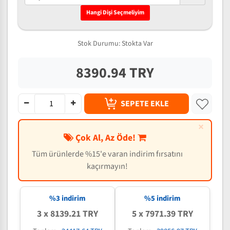
Hangi Dişi Seçmeliyim
Stok Durumu:
Stokta Var
8390.94 TRY
SEPETE EKLE
×
Çok Al, Az Öde!
Tüm ürünlerde %15'e varan indirim fırsatını
kaçırmayın!
%3 indirim
%5 indirim
3 x 8139.21 TRY
5 x 7971.39 TRY