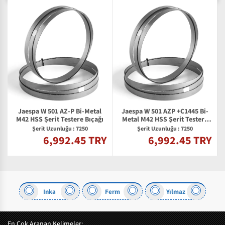
Jaespa W 501 AZ-P Bi-Metal
Jaespa W 501 AZP +C1445 Bi-
M42 HSS Şerit Testere Bıçağı
Metal M42 HSS Şerit Testere
Bıçağı
Şerit Uzunluğu : 7250
Şerit Uzunluğu : 7250
6,992.45 TRY
6,992.45 TRY
Y
us
Inka
Ferm
Yılmaz
En Çok Aranan Kelimeler: