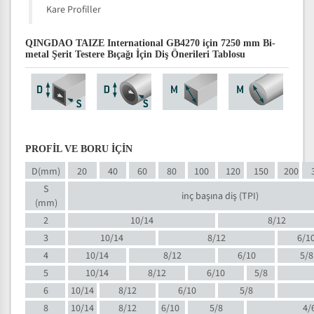
Kare Profiller
QINGDAO TAIZE International GB4270 için 7250 mm Bi-
metal Şerit Testere Bıçağı İçin Diş Önerileri Tablosu
PROFİL VE BORU İÇİN
D(mm)
20
40
60
80
100
120
150
200
S
inç başına diş (TPI)
(mm)
2
10/14
8/12
3
10/14
8/12
6/1
4
10/14
8/12
6/10
5/8
5
10/14
8/12
6/10
5/8
6
10/14
8/12
6/10
5/8
8
10/14
8/12
6/10
5/8
4/