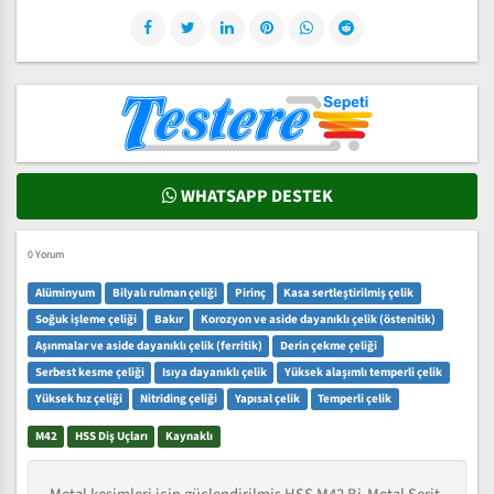
WHATSAPP DESTEK
0 Yorum
Alüminyum
Bilyalı rulman çeliği
Pirinç
Kasa sertleştirilmiş çelik
Soğuk işleme çeliği
Bakır
Korozyon ve aside dayanıklı çelik (östenitik)
Aşınmalar ve aside dayanıklı çelik (ferritik)
Derin çekme çeliği
Serbest kesme çeliği
Isıya dayanıklı çelik
Yüksek alaşımlı temperli çelik
Yüksek hız çeliği
Nitriding çeliği
Yapısal çelik
Temperli çelik
M42
HSS Diş Uçları
Kaynaklı