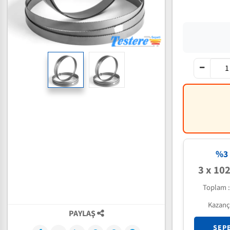
%3 
3 x 10
Toplam 
Kazanç
PAYLAŞ
SEP