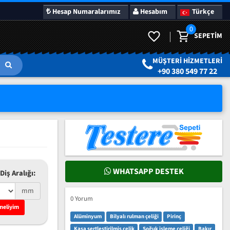
Hesap Numaralarımız
Hesabım
Türkçe
0
SEPETIM
LAR
SÜRPRIZ KAMPANYALAR
MÜŞTERI HIZMETLERI
+90 380 549 77 22
WHATSAPP DESTEK
Diş Aralığı:
mm
0 Yorum
meliyim
Alüminyum
Bilyalı rulman çeliği
Pirinç
Kasa sertleştirilmiş çelik
Soğuk işleme çeliği
Bakır