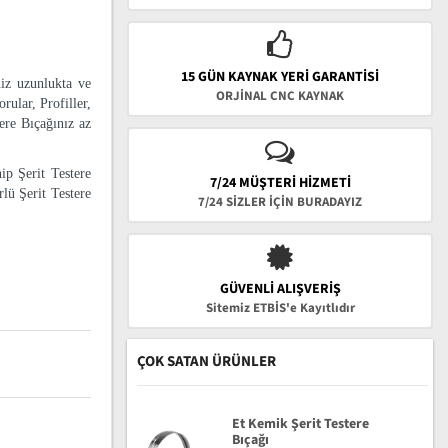
15 GÜN KAYNAK YERI GARANTISI
niz uzunlukta ve
ORJİNAL CNC KAYNAK
rular, Profiller,
tere Bıçağınız az
ip Şerit Testere
7/24 MÜŞTERİ HİZMETİ
lü Şerit Testere
7/24 SİZLER İÇİN BURADAYIZ
GÜVENLI ALIŞVERIŞ
Sitemiz ETBİS'e Kayıtlıdır
ÇOK SATAN ÜRÜNLER
Et Kemik Şerit Testere
Bıçağı