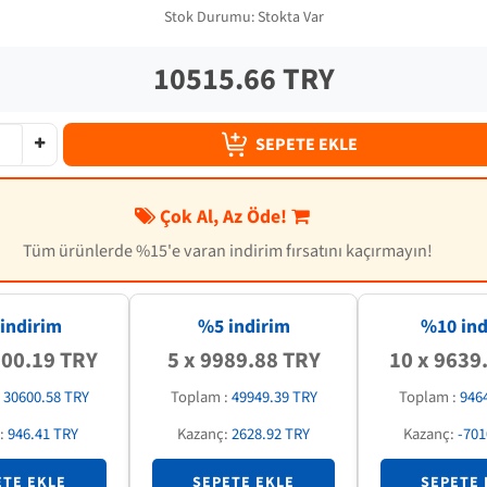
Stok Durumu:
Stokta Var
10515.66 TRY
SEPETE EKLE
Çok Al, Az Öde!
Tüm ürünlerde %15'e varan indirim fırsatını kaçırmayın!
indirim
%5 indirim
%
10
ind
200.19 TRY
5 x 9989.88 TRY
10 x 9639
:
30600.58 TRY
Toplam :
49949.39 TRY
Toplam :
946
:
946.41 TRY
Kazanç:
2628.92 TRY
Kazanç:
-701
ETE EKLE
SEPETE EKLE
SEPETE 