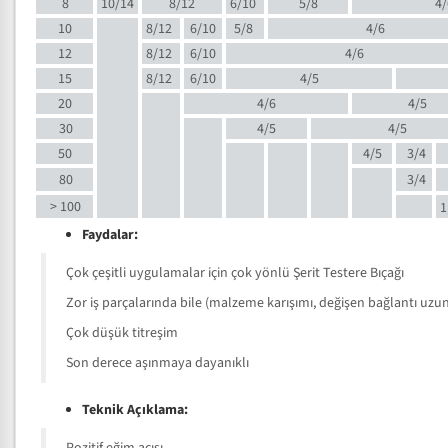
8
10/14
8/12
6/10
5/8
4/
10
8/12
6/10
5/8
4/6
12
8/12
6/10
4/6
15
8/12
6/10
4/5
20
4/6
4/5
30
4/5
4/5
50
4/5
3/4
80
3/4
> 100
1
Faydalar:
Çok çeşitli uygulamalar için çok yönlü Şerit Testere Bıçağı
Zor iş parçalarında bile (malzeme karışımı, değişen bağlantı uzunlu
Çok düşük titreşim
Son derece aşınmaya dayanıklı
Teknik Açıklama: