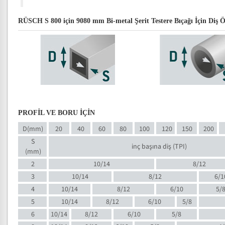
RÜSCH S 800 için 9080 mm Bi-metal Şerit Testere Bıçağı İçin Diş Ö
PROFİL VE BORU İÇİN
D(mm)
20
40
60
80
100
120
150
200
S
inç başına diş (TPI)
(mm)
2
10/14
8/12
3
10/14
8/12
6/1
4
10/14
8/12
6/10
5/
5
10/14
8/12
6/10
5/8
6
10/14
8/12
6/10
5/8