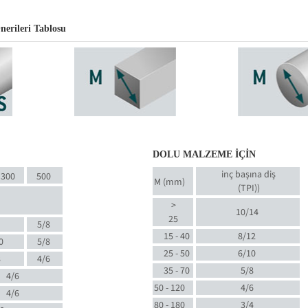
nerileri Tablosu
DOLU MALZEME İÇİN
inç başına diş
300
500
M (mm)
(TPI)
)
>
10/14
25
5/8
15 - 40
8/12
0
5/8
25 - 50
6/10
8
4/6
35 - 70
5/8
4/6
50 - 120
4/6
4/6
80 - 180
3/4