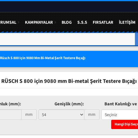
URUMSAL
KAMPANYALAR
BLOG
S.S.S
FIRSATLAR
İLETIŞIM
A YÜZDE 50 YE VARAN
3 LÜ SETLERDE AVANTAJLI FIYAT
Rüsch S 800 Için 9080 Mm Bi-Metal Şerit Testere Bıçağı
RÜSCH S 800 için 9080 mm Bi-metal Şerit Testere Bıçağı
nluk (mm):
Genişlik (mm):
Bant Kalınlığı ve 
mm
mm
Hangi Dişi Seç