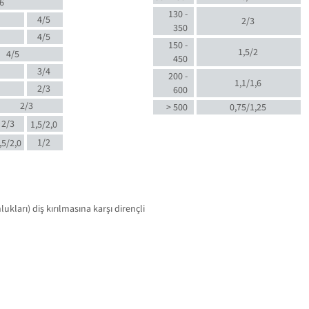
6
130 -
4/5
2/3
350
4/5
150 -
1,5/2
4/5
450
3/4
200 -
1,1/1,6
2/3
600
2/3
> 500
0,75/1,25
2/3
1,5/2,0
1/2
,5/2,0
kları) diş kırılmasına karşı dirençli