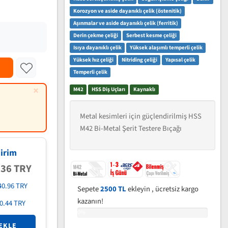
Korozyon ve aside dayanıklı çelik (östenitik)
Aşınmalar ve aside dayanıklı çelik (ferritik)
Derin çekme çeliği
Serbest kesme çeliği
Isıya dayanıklı çelik
Yüksek alaşımlı temperli çelik
Yüksek hız çeliği
Nitriding çeliği
Yapısal çelik
Temperli çelik
×
M42
HSS Diş Uçları
Kaynaklı
Metal kesimleri için güçlendirilmiş HSS
M42 Bi-Metal Şerit Testere Bıçağı
irim
.36 TRY
40.96 TRY
Sepete
2500 TL
ekleyin , ücretsiz kargo
kazanın!
0.44 TRY
0%
EKLE